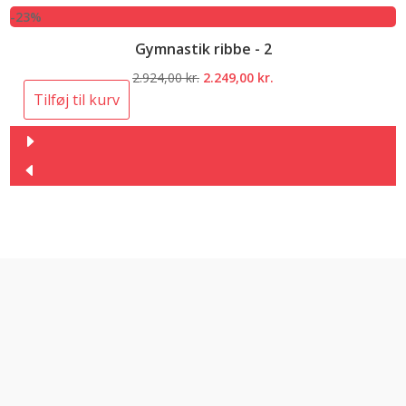
-23%
Gymnastik ribbe - 2
Den
Den
2.924,00
kr.
2.249,00
kr.
oprindelige
aktuelle
Tilføj til kurv
pris
pris
var:
er:
2.924,00 kr..
2.249,00 kr..