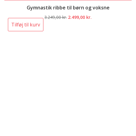
Gymnastik ribbe til børn og voksne
Den
Den
3.249,00
kr.
2.499,00
kr.
oprindelige
aktuelle
Tilføj til kurv
pris
pris
var:
er:
3.249,00 kr..
2.499,00 kr..