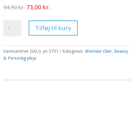
Den
Den
73,00
kr.
94,90
kr.
oprindelige
aktuelle
pris
pris
10
var:
er:
Tilføj til kurv
ml
94,90 kr..
73,00 kr..
Petitgrain
æterisk
olie
Varenummer (SKU):
yn-3731
Kategorier:
Æteriske Olier
,
Beauty
mærke
& Personlig pleje
uden
mærke
antal