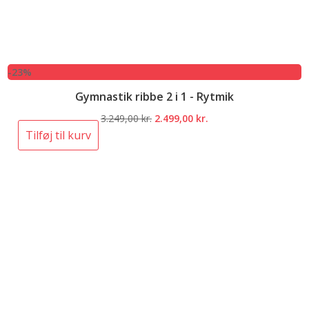
-23%
Gymnastik ribbe 2 i 1 - Rytmik
Den
Den
3.249,00
kr.
2.499,00
kr.
oprindelige
aktuelle
Tilføj til kurv
pris
pris
var:
er:
3.249,00 kr..
2.499,00 kr..