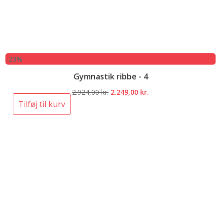
-23%
Gymnastik ribbe - 4
Den
Den
2.924,00
kr.
2.249,00
kr.
oprindelige
aktuelle
Tilføj til kurv
pris
pris
var:
er:
2.924,00 kr..
2.249,00 kr..