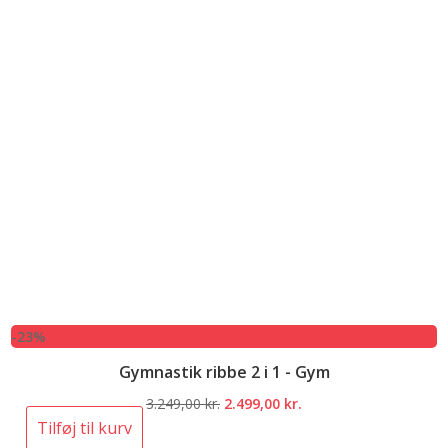
-23%
Gymnastik ribbe 2 i 1 - Gym
Den
Den
3.249,00
kr.
2.499,00
kr.
oprindelige
aktuelle
Tilføj til kurv