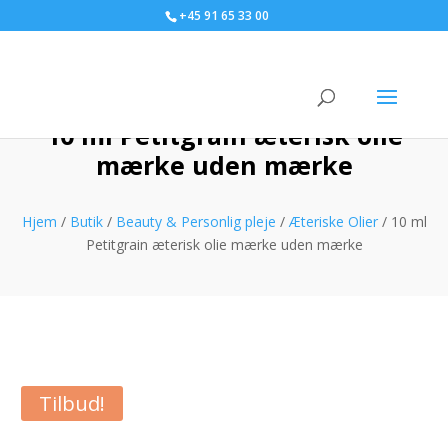
+45 91 65 33 00
10 ml Petitgrain æterisk olie
mærke uden mærke
Hjem
/
Butik
/
Beauty & Personlig pleje
/
Æteriske Olier
/ 10 ml
Petitgrain æterisk olie mærke uden mærke
Tilbud!