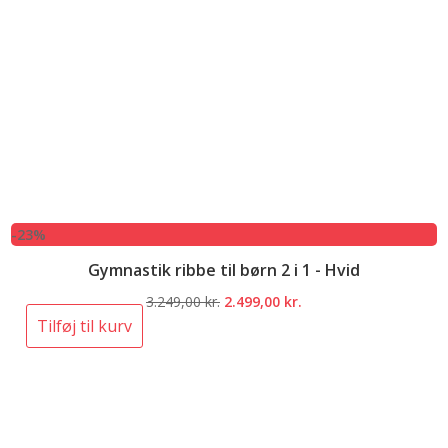
-23%
Gymnastik ribbe til børn 2 i 1 - Hvid
Den
Den
3.249,00
kr.
2.499,00
kr.
oprindelige
aktuelle
Tilføj til kurv
pris
pris
var:
er:
3.249,00 kr..
2.499,00 kr..