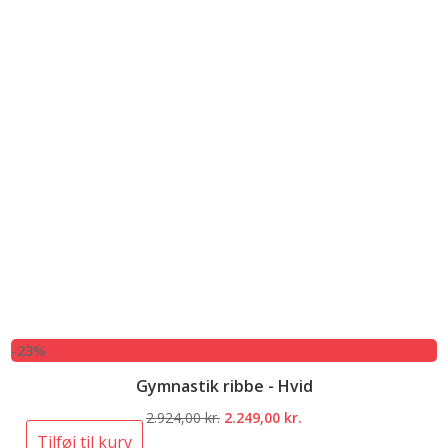
-23%
Gymnastik ribbe - Hvid
Den
Den
2.924,00
kr.
2.249,00
kr.
oprindelige
aktuelle
Tilføj til kurv