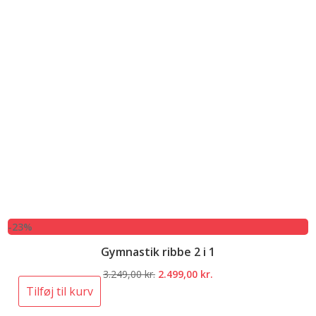
-23%
Gymnastik ribbe 2 i 1
Den
Den
3.249,00
kr.
2.499,00
kr.
oprindelige
aktuelle
Tilføj til kurv
pris
pris