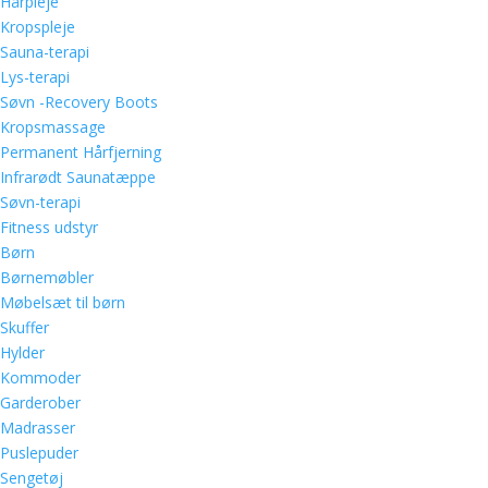
Hårpleje
Kropspleje
Sauna-terapi
Lys-terapi
Søvn -Recovery Boots
Kropsmassage
Permanent Hårfjerning
Infrarødt Saunatæppe
Søvn-terapi
Fitness udstyr
Børn
Børnemøbler
Møbelsæt til børn
Skuffer
Hylder
Kommoder
Garderober
Madrasser
Puslepuder
Sengetøj