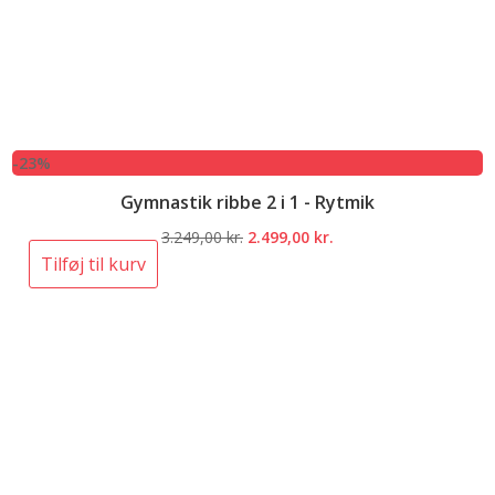
-23%
Gymnastik ribbe 2 i 1 - Rytmik
Den
Den
3.249,00
kr.
2.499,00
kr.
oprindelige
aktuelle
Tilføj til kurv
pris
pris
var:
er:
3.249,00 kr..
2.499,00 kr..