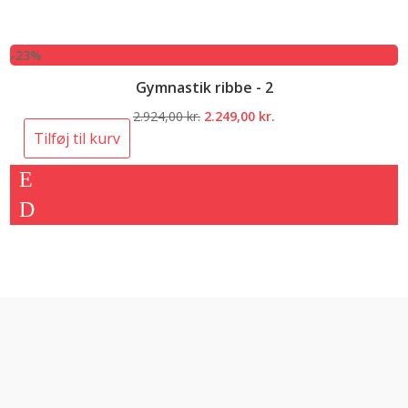
-23%
Gymnastik ribbe - 2
Den
Den
2.924,00
kr.
2.249,00
kr.
oprindelige
aktuelle
Tilføj til kurv
pris
pris
var:
er:
2.924,00 kr..
2.249,00 kr..