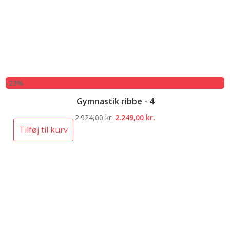
-23%
Gymnastik ribbe - 4
Den
Den
2.924,00
kr.
2.249,00
kr.
oprindelige
aktuelle
Tilføj til kurv
pris
pris
var:
er:
2.924,00 kr..
2.249,00 kr..