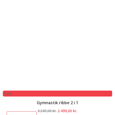
-23%
Gymnastik ribbe 2 i 1
Den
Den
3.249,00
kr.
2.499,00
kr.