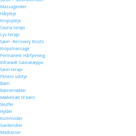
Massageolier
Hårpleje
Kropspleje
Sauna-terapi
Lys-terapi
Søvn -Recovery Boots
Kropsmassage
Permanent Hårfjerning
Infrarødt Saunatæppe
Søvn-terapi
Fitness udstyr
Børn
Børnemøbler
Møbelsæt til børn
Skuffer
Hylder
Kommoder
Garderober
Madrasser