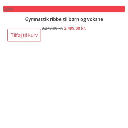
-23%
Gymnastik ribbe til børn og voksne
Den
Den
3.249,00
kr.
2.499,00
kr.
oprindelige
aktuelle
Tilføj til kurv
pris
pris
var:
er:
3.249,00 kr..
2.499,00 kr..