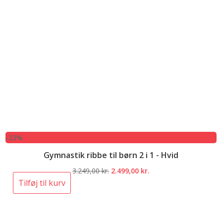
-23%
Gymnastik ribbe til børn 2 i 1 - Hvid
Den
Den
3.249,00
kr.
2.499,00
kr.
oprindelige
aktuelle
Tilføj til kurv
pris
pris
var:
er:
3.249,00 kr..
2.499,00 kr..