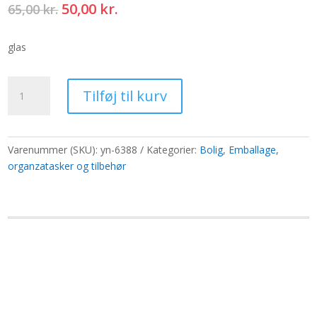
Den
Den
50,00
kr.
65,00
kr.
oprindelige
aktuelle
pris
pris
glas
var:
er:
65,00 kr..
50,00 kr..
10ml
Tilføj til kurv
gennemsigtig
flaske
antal
Varenummer (SKU):
yn-6388
Kategorier:
Bolig
,
Emballage,
organzatasker og tilbehør