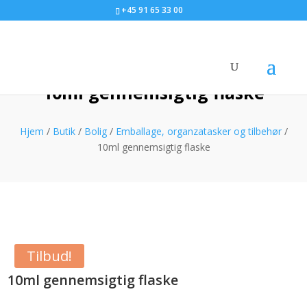
+45 91 65 33 00
10ml gennemsigtig flaske
Hjem
/
Butik
/
Bolig
/
Emballage, organzatasker og tilbehør
/
10ml gennemsigtig flaske
Tilbud!
10ml gennemsigtig flaske