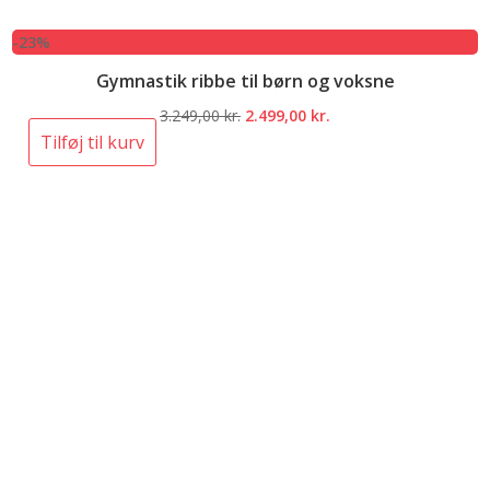
-23%
Gymnastik ribbe til børn og voksne
Den
Den
3.249,00
kr.
2.499,00
kr.
oprindelige
aktuelle
Tilføj til kurv
pris
pris
var:
er:
3.249,00 kr..
2.499,00 kr..