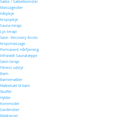
Sæbe / Sæbeblomster
Massageolier
Hårpleje
Kropspleje
Sauna-terapi
Lys-terapi
Søvn -Recovery Boots
Kropsmassage
Permanent Hårfjerning
Infrarødt Saunatæppe
Søvn-terapi
Fitness udstyr
Børn
Børnemøbler
Møbelsæt til børn
Skuffer
Hylder
Kommoder
Garderober
Madrasser