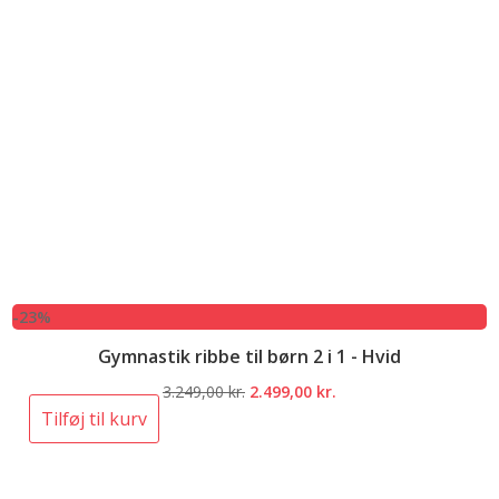
-23%
Gymnastik ribbe til børn 2 i 1 - Hvid
Den
Den
3.249,00
kr.
2.499,00
kr.
oprindelige
aktuelle
Tilføj til kurv
pris
pris
var:
er:
3.249,00 kr..
2.499,00 kr..