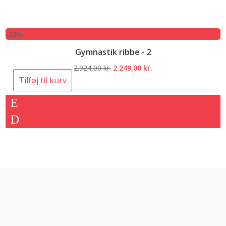
-23%
Gymnastik ribbe - 2
Den
Den
2.924,00
kr.
2.249,00
kr.
oprindelige
aktuelle
Tilføj til kurv
pris
pris
var:
er:
2.924,00 kr..
2.249,00 kr..