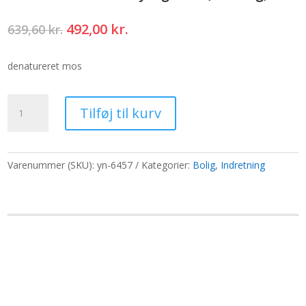
Den
Den
492,00
kr.
639,60
kr.
oprindelige
aktuelle
pris
pris
denatureret mos
var:
er:
639,60 kr..
492,00 kr..
1x
Tilføj til kurv
Dekorativ
Mos
-
Lysegrøn
Varenummer (SKU):
yn-6457
Kategorier:
Bolig
,
Indretning
-
(ca.
500g)
antal