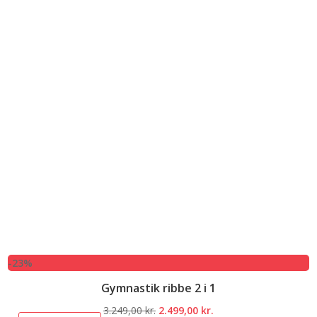
-23%
Gymnastik ribbe 2 i 1
Den
Den
3.249,00
kr.
2.499,00
kr.