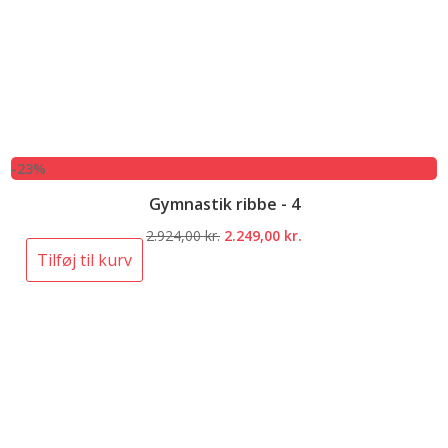
-23%
Gymnastik ribbe - 4
Den
Den
2.924,00
kr.
2.249,00
kr.
oprindelige
aktuelle
Tilføj til kurv
pris
pris
var:
er:
2.924,00 kr..
2.249,00 kr..