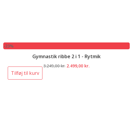
-23%
Gymnastik ribbe 2 i 1 - Rytmik
Den
Den
3.249,00
kr.
2.499,00
kr.
oprindelige
aktuelle
Tilføj til kurv
pris
pris
var:
er:
3.249,00 kr..
2.499,00 kr..