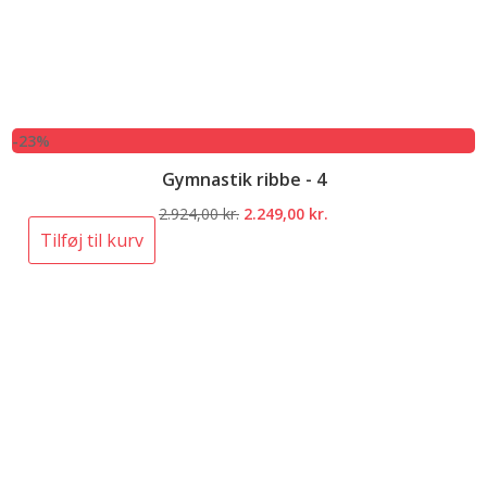
-23%
Gymnastik ribbe - 4
Den
Den
2.924,00
kr.
2.249,00
kr.
oprindelige
aktuelle
Tilføj til kurv
pris
pris
var:
er:
2.924,00 kr..
2.249,00 kr..