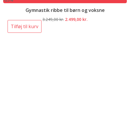
Gymnastik ribbe til børn og voksne
Den
Den
3.249,00
kr.
2.499,00
kr.
oprindelige
aktuelle
Tilføj til kurv
pris
pris
var:
er:
3.249,00 kr..
2.499,00 kr..