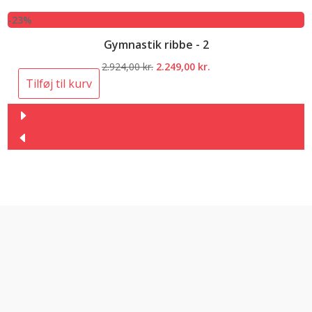
-23%
Gymnastik ribbe - 2
Den
Den
2.924,00
kr.
2.249,00
kr.
oprindelige
aktuelle
Tilføj til kurv
pris
pris
var:
er:
2.924,00 kr..
2.249,00 kr..