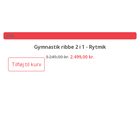
-23%
Gymnastik ribbe 2 i 1 - Rytmik
Den
Den
3.249,00
kr.
2.499,00
kr.
oprindelige
aktuelle
Tilføj til kurv
pris
pris
var:
er:
3.249,00 kr..
2.499,00 kr..