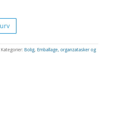
0 kr..
kurv
Kategorier:
Bolig
,
Emballage, organzatasker og