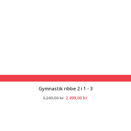
Gymnastik ribbe 2 i 1 - 3
Den
Den
3.249,00
kr.
2.499,00
kr.
oprindelige
aktuelle
pris
pris
var:
er:
3.249,00 kr..
2.499,00 kr..