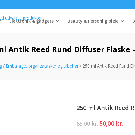
Elektronik & gadgets
Beauty & Personlig pleje
B
ml Antik Reed Rund Diffuser Flaske –
g
/
Emballage, organzatasker og tilbehør
/ 250 ml Antik Reed Rund Dif
250 ml Antik Reed R
Den
Den
50,00
kr.
65,00
kr.
oprindelige
akt