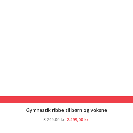
Gymnastik ribbe til børn og voksne
Den
Den
3.249,00
kr.
2.499,00
kr.
oprindelige
aktuelle
pris
pris