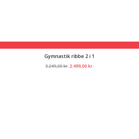
Gymnastik ribbe 2 i 1
Den
Den
3.249,00
kr.
2.499,00
kr.
oprindelige
aktuelle
pris
pris
var:
er:
3.249,00 kr..
2.499,00 kr..