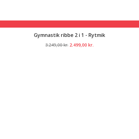
Gymnastik ribbe 2 i 1 - Rytmik
Den
Den
3.249,00
kr.
2.499,00
kr.
oprindelige
aktuelle
pris
pris
var:
er:
3.249,00 kr..
2.499,00 kr..