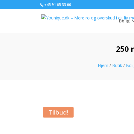
+45 91 65 33 00
Bolig
250 
Hjem
/
Butik
/
Boli
Tilbud!