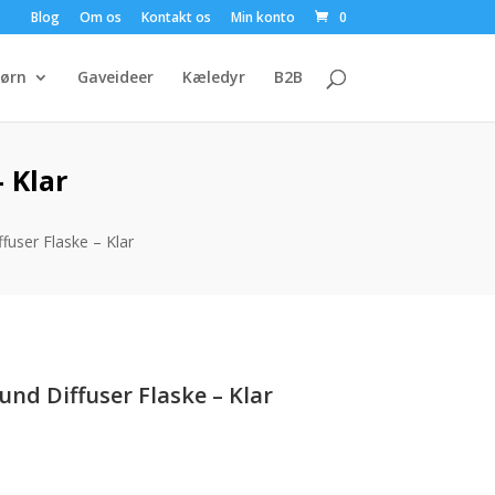
Blog
Om os
Kontakt os
Min konto
0
ørn
Gaveideer
Kæledyr
B2B
 Klar
fuser Flaske – Klar
und Diffuser Flaske – Klar
uelle