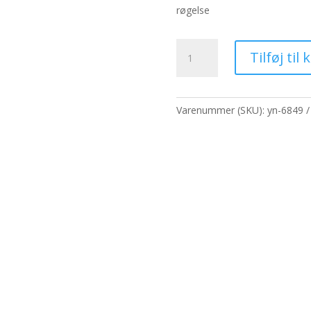
pris
pris
røgelse
var:
er:
65,00 kr..
50,0
5
Tilføj til 
Banjara
diffusionsbomber
-
kanel
Varenummer (SKU):
yn-6849
antal