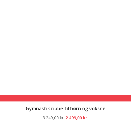
Gymnastik ribbe til børn og voksne
Den
Den
3.249,00
kr.
2.499,00
kr.
oprindelige
aktuelle
pris
pris