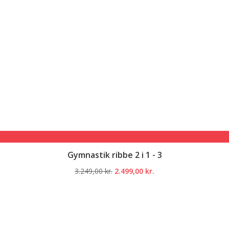
Gymnastik ribbe 2 i 1 - 3
Den
Den
3.249,00
kr.
2.499,00
kr.
oprindelige
aktuelle
pris
pris
var:
er:
3.249,00 kr..
2.499,00 kr..