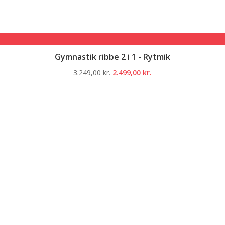
Gymnastik ribbe 2 i 1 - Rytmik
Den
Den
3.249,00
kr.
2.499,00
kr.
oprindelige
aktuelle
pris
pris
var:
er:
3.249,00 kr..
2.499,00 kr..