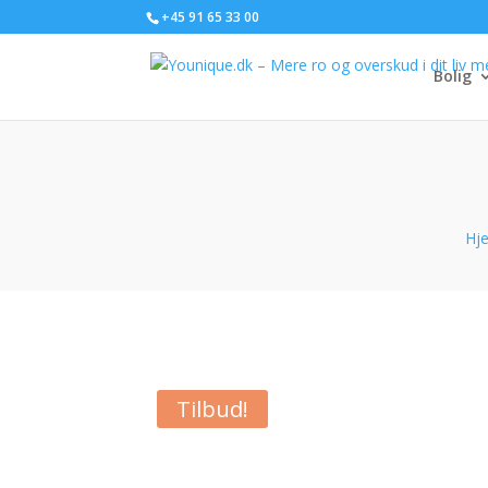
+45 91 65 33 00
Bolig
Hj
Tilbud!