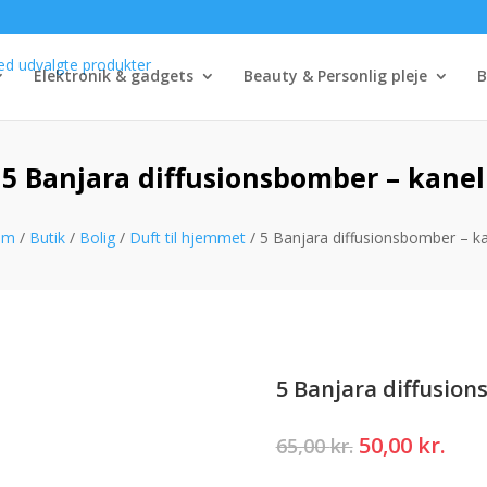
Elektronik & gadgets
Beauty & Personlig pleje
B
5 Banjara diffusionsbomber – kanel
em
/
Butik
/
Bolig
/
Duft til hjemmet
/ 5 Banjara diffusionsbomber – k
5 Banjara diffusion
Den
Den
50,00
kr.
65,00
kr.
oprindelige
akt