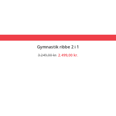
Gymnastik ribbe 2 i 1
Den
Den
3.249,00
kr.
2.499,00
kr.
oprindelige
aktuelle
pris
pris
var:
er:
3.249,00 kr..
2.499,00 kr..