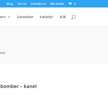
Blog
Om os
Kontakt os
Min konto
0
ørn
Gaveideer
Kæledyr
B2B
anel
sbomber – kanel
uelle