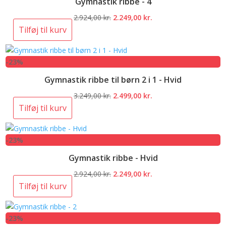
Gymnastik ribbe - 4
Den
Den
2.924,00
kr.
2.249,00
kr.
oprindelige
aktuelle
Tilføj til kurv
pris
pris
var:
er:
-23%
2.924,00 kr..
2.249,00 kr..
Gymnastik ribbe til børn 2 i 1 - Hvid
Den
Den
3.249,00
kr.
2.499,00
kr.
oprindelige
aktuelle
Tilføj til kurv
pris
pris
var:
er:
-23%
3.249,00 kr..
2.499,00 kr..
Gymnastik ribbe - Hvid
Den
Den
2.924,00
kr.
2.249,00
kr.
oprindelige
aktuelle
Tilføj til kurv
pris
pris
var:
er:
-23%
2.924,00 kr..
2.249,00 kr..