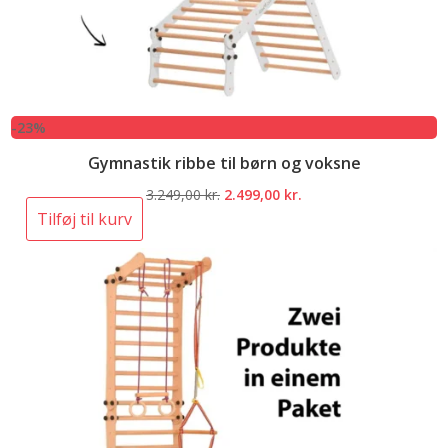
-23%
Gymnastik ribbe til børn og voksne
Den
Den
3.249,00
kr.
2.499,00
kr.
oprindelige
aktuelle
Tilføj til kurv
pris
pris
var:
er:
3.249,00 kr..
2.499,00 kr..