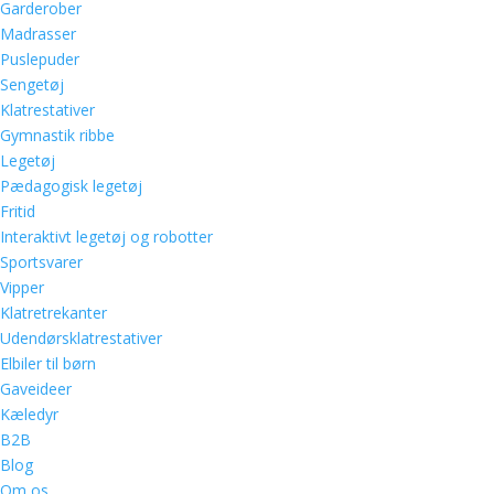
Garderober
Madrasser
Puslepuder
Sengetøj
Klatrestativer
Gymnastik ribbe
Legetøj
Pædagogisk legetøj
Fritid
Interaktivt legetøj og robotter
Sportsvarer
Vipper
Klatretrekanter
Udendørsklatrestativer
Elbiler til børn
Gaveideer
Kæledyr
B2B
Blog
Om os