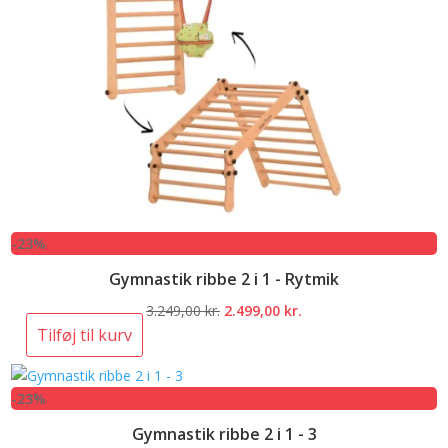
-23%
Gymnastik ribbe 2 i 1 - Rytmik
Den
Den
3.249,00
kr.
2.499,00
kr.
oprindelige
aktuelle
Tilføj til kurv
pris
pris
var:
er:
-23%
3.249,00 kr..
2.499,00 kr..
Gymnastik ribbe 2 i 1 - 3