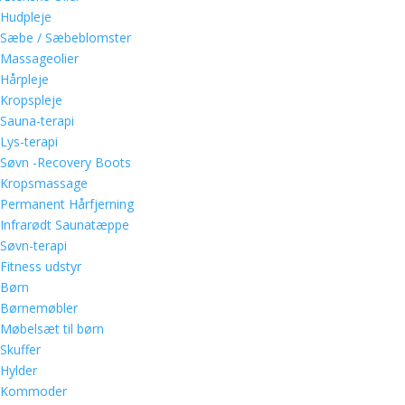
Hudpleje
Sæbe / Sæbeblomster
Massageolier
Hårpleje
Kropspleje
Sauna-terapi
Lys-terapi
Søvn -Recovery Boots
Kropsmassage
Permanent Hårfjerning
Infrarødt Saunatæppe
Søvn-terapi
Fitness udstyr
Børn
Børnemøbler
Møbelsæt til børn
Skuffer
Hylder
Kommoder