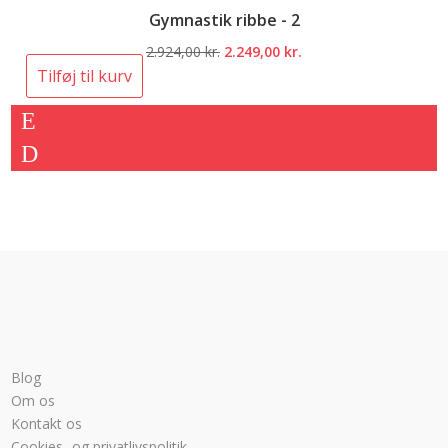
Gymnastik ribbe - 2
Den
Den
2.924,00
kr.
2.249,00
kr.
oprindelige
aktuelle
Tilføj til kurv
pris
pris
var:
er:
2.924,00 kr..
2.249,00 kr..
Blog
Om os
Kontakt os
Cookies- og privatlivspolitik