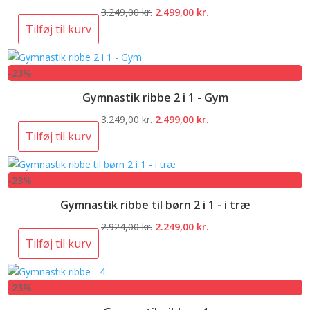
Den
Den
3.249,00
kr.
2.499,00
kr.
oprindelige
aktuelle
Tilføj til kurv
pris
pris
var:
er:
-23%
3.249,00 kr..
2.499,00 kr..
Gymnastik ribbe 2 i 1 - Gym
Den
Den
3.249,00
kr.
2.499,00
kr.
oprindelige
aktuelle
Tilføj til kurv
pris
pris
var:
er:
-23%
3.249,00 kr..
2.499,00 kr..
Gymnastik ribbe til børn 2 i 1 - i træ
Den
Den
2.924,00
kr.
2.249,00
kr.
oprindelige
aktuelle
Tilføj til kurv
pris
pris
var:
er:
-23%
2.924,00 kr..
2.249,00 kr..