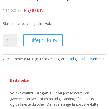
Den
Den
86,00
kr.
111,80
kr.
oprindelige
aktuelle
pris
pris
Blanding af soja- og palmevoks
var:
er:
111,80 kr..
86,00 kr..
Æske
Tilføj til kurv
med
6
sojavoks
-
Varenummer (SKU):
yn-1538
Kategorier:
Bolig
,
Duft til hjemmet
Dragon's
Blood
antal
Beskrivelse
Sojavoksduft: Dragon's Blood
præsenteret i en
gaveæske er lavet af en naturlig blanding af sojavoks
og de fineste duftolier. De fås i mange fantastiske dufte