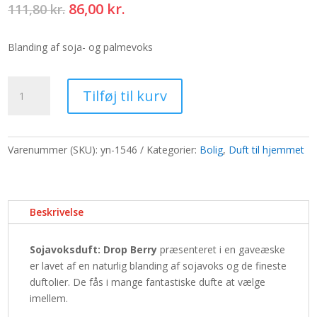
Den
Den
86,00
kr.
111,80
kr.
oprindelige
aktuelle
pris
pris
Blanding af soja- og palmevoks
var:
er:
111,80 kr..
86,00 kr..
Æske
Tilføj til kurv
med
6
sojavoks
-
Varenummer (SKU):
yn-1546
Kategorier:
Bolig
,
Duft til hjemmet
Drop
Berry
antal
Beskrivelse
Sojavoksduft: Drop Berry
præsenteret i en gaveæske
er lavet af en naturlig blanding af sojavoks og de fineste
duftolier. De fås i mange fantastiske dufte at vælge
imellem.