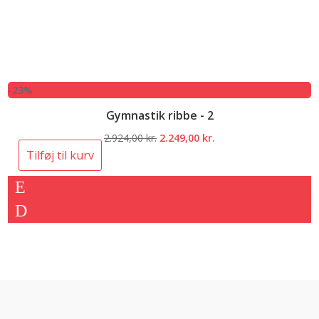
-23%
Gymnastik ribbe - 2
Den
Den
2.924,00
kr.
2.249,00
kr.
oprindelige
aktuelle
Tilføj til kurv
pris
pris
var:
er:
2.924,00 kr..
2.249,00 kr..