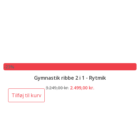
-23%
Gymnastik ribbe 2 i 1 - Rytmik
Den
Den
3.249,00
kr.
2.499,00
kr.
oprindelige
aktuelle
Tilføj til kurv
pris
pris
var:
er:
3.249,00 kr..
2.499,00 kr..