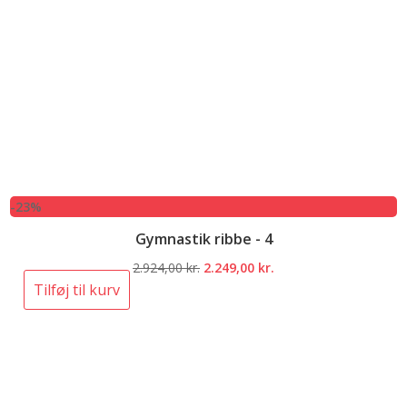
-23%
Gymnastik ribbe - 4
Den
Den
2.924,00
kr.
2.249,00
kr.
oprindelige
aktuelle
Tilføj til kurv
pris
pris
var:
er:
2.924,00 kr..
2.249,00 kr..