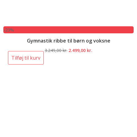
-23%
Gymnastik ribbe til børn og voksne
Den
Den
3.249,00
kr.
2.499,00
kr.
oprindelige
aktuelle
Tilføj til kurv
pris
pris
var:
er:
3.249,00 kr..
2.499,00 kr..