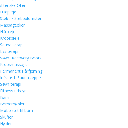
Æteriske Olier
Hudpleje
Sæbe / Sæbeblomster
Massageolier
Hårpleje
Kropspleje
Sauna-terapi
Lys-terapi
Søvn -Recovery Boots
Kropsmassage
Permanent Hårfjerning
Infrarødt Saunatæppe
Søvn-terapi
Fitness udstyr
Børn
Børnemøbler
Møbelsæt til børn
Skuffer
Hylder