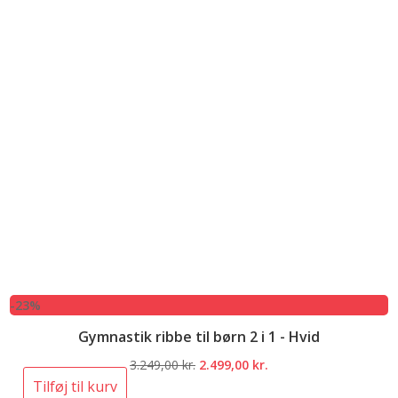
-23%
Gymnastik ribbe til børn 2 i 1 - Hvid
Den
Den
3.249,00
kr.
2.499,00
kr.
oprindelige
aktuelle
Tilføj til kurv