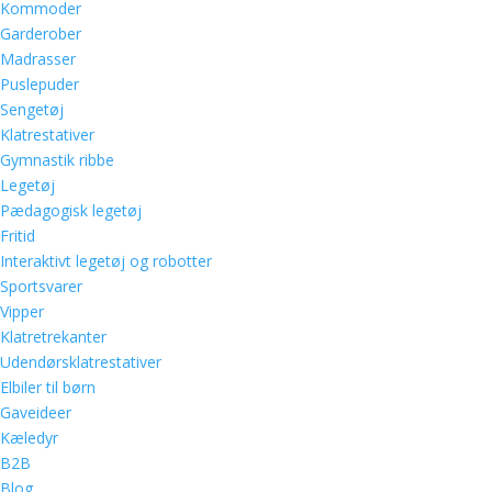
Kommoder
Garderober
Madrasser
Puslepuder
Sengetøj
Klatrestativer
Gymnastik ribbe
Legetøj
Pædagogisk legetøj
Fritid
Interaktivt legetøj og robotter
Sportsvarer
Vipper
Klatretrekanter
Udendørsklatrestativer
Elbiler til børn
Gaveideer
Kæledyr
B2B
Blog