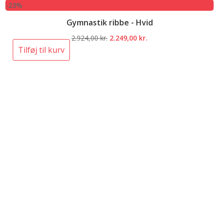
-23%
Gymnastik ribbe - Hvid
Den
Den
2.924,00
kr.
2.249,00
kr.
oprindelige
aktuelle
Tilføj til kurv
pris
pris
var:
er:
2.924,00 kr..
2.249,00 kr..