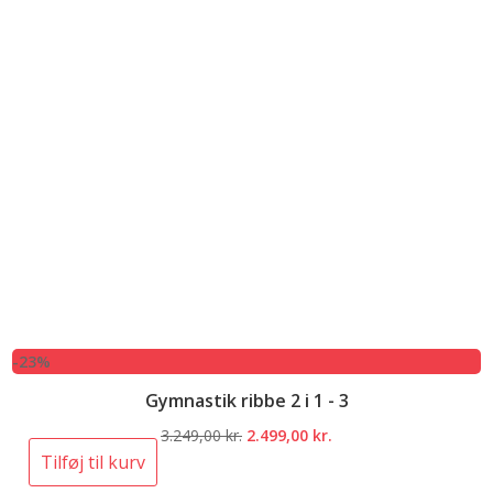
-23%
Gymnastik ribbe 2 i 1 - 3
Den
Den
3.249,00
kr.
2.499,00
kr.
oprindelige
aktuelle
Tilføj til kurv
pris
pris