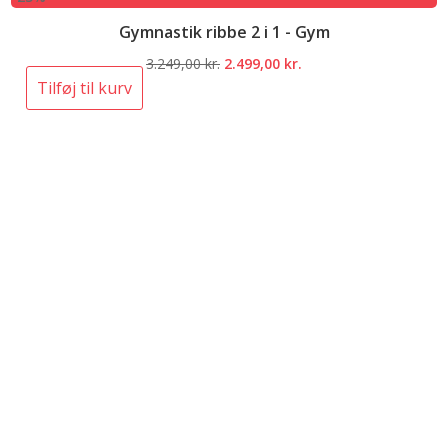
Gymnastik ribbe 2 i 1 - Gym
Den
Den
3.249,00
kr.
2.499,00
kr.
oprindelige
aktuelle
Tilføj til kurv
pris
pris
var:
er:
3.249,00 kr..
2.499,00 kr..