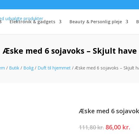
Elektronik & gadgets
Beauty & Personlig pleje
B
Æske med 6 sojavoks – Skjult have
em
/
Butik
/
Bolig
/
Duft til hjemmet
/ Æske med 6 sojavoks – Skjult h
Æske med 6 sojavoks
Den
De
86,00
kr.
111,80
kr.
oprindelig
ak