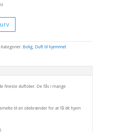
s
ks
00 kr..
kurv
Kategorier:
Bolig
,
Duft til hjemmet
e fineste duftolier. De fås i mange
ssmelte til en oliebrænder for at få dit hjem
t.