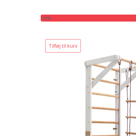
-23%
Tilføj til kurv