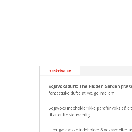
Beskrivelse
Sojavoksduft: The Hidden Garden
præsen
fantastiske dufte at vælge imellem.
Sojavoks indeholder ikke paraffinvoks,så dit h
til at dufte vidunderligt.
Hver gaveæske indeholder 6 vokssmelter ad