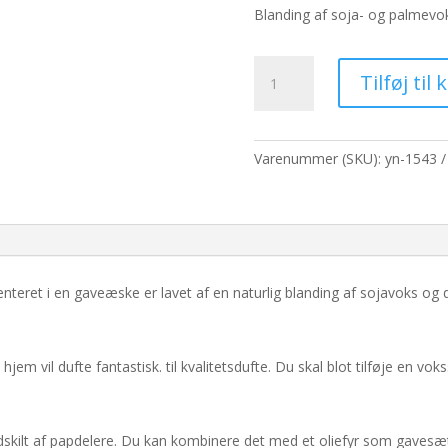
pris
pri
Blanding af soja- og palmevo
var:
er:
111,80 kr..
86,
Æske
Tilføj til 
med
6
sojavoks
-
Varenummer (SKU):
yn-1543
Skjult
have
antal
teret i en gaveæske er lavet af en naturlig blanding af sojavoks og d
jem vil dufte fantastisk. til kvalitetsdufte. Du skal blot tilføje en vok
skilt af papdelere. Du kan kombinere det med et oliefyr som gavesæ