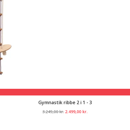
Gymnastik ribbe 2 i 1 - 3
Den
Den
3.249,00
kr.
2.499,00
kr.
oprindelige
aktuelle
pris
pris