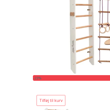
-23%
Tilføj til kurv