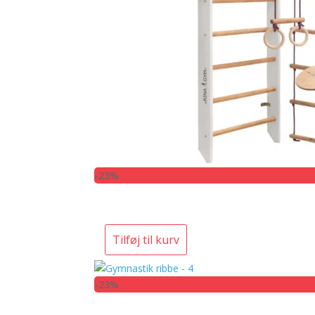
-23%
Tilføj til kurv
-23%