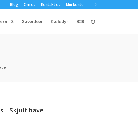
Blog
Om os
Kontakt os
Min konto
0
ørn
Gaveideer
Kæledyr
B2B
ave
 – Skjult have
n
e
tuelle