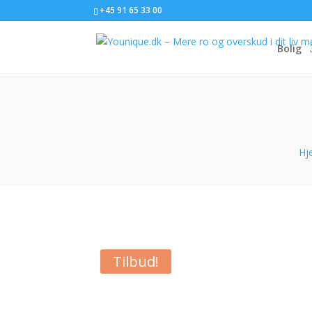
+45 91 65 33 00
Bolig
Hj
Tilbud!