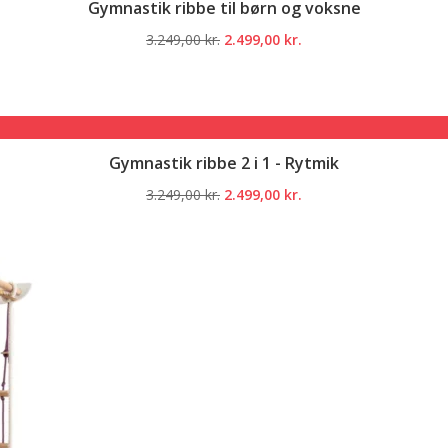
Gymnastik ribbe til børn og voksne
Den
Den
3.249,00
kr.
2.499,00
kr.
oprindelige
aktuelle
pris
pris
var:
er:
3.249,00 kr..
2.499,00 kr..
Gymnastik ribbe 2 i 1 - Rytmik
Den
Den
3.249,00
kr.
2.499,00
kr.
oprindelige
aktuelle
pris
pris
var:
er:
3.249,00 kr..
2.499,00 kr..