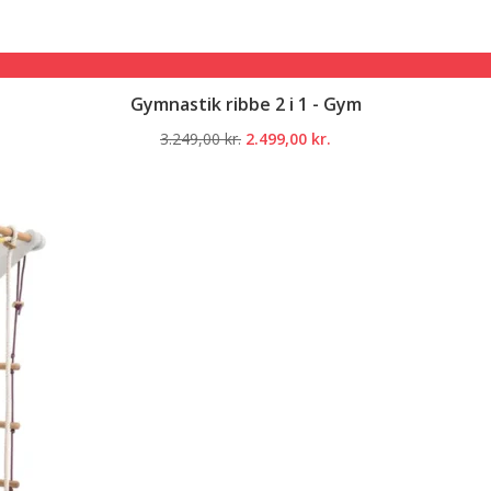
Gymnastik ribbe 2 i 1 - Gym
Den
Den
3.249,00
kr.
2.499,00
kr.
oprindelige
aktuelle
pris
pris
var:
er:
3.249,00 kr..
2.499,00 kr..