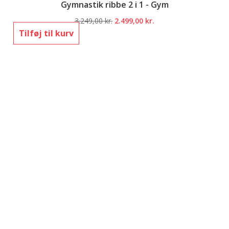
Gymnastik ribbe 2 i 1 - Gym
Den
Den
3.249,00
kr.
2.499,00
kr.
oprindelige
aktuelle
Tilføj til kurv
pris
pris
var:
er:
3.249,00 kr..
2.499,00 kr..