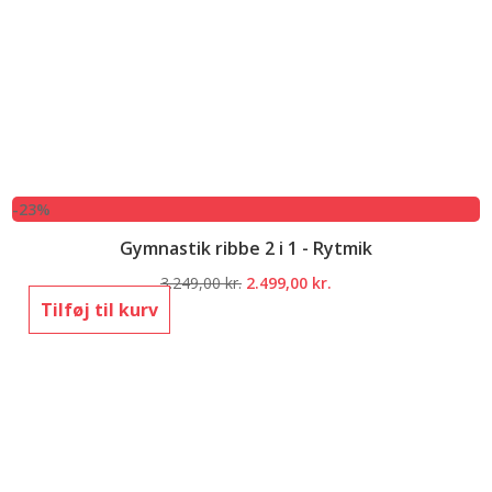
-23%
Gymnastik ribbe 2 i 1 - Rytmik
Den
Den
3.249,00
kr.
2.499,00
kr.
oprindelige
aktuelle
Tilføj til kurv
pris
pris
var:
er:
3.249,00 kr..
2.499,00 kr..