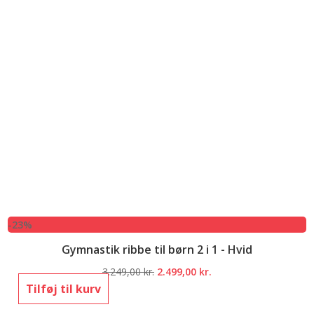
-23%
Gymnastik ribbe til børn 2 i 1 - Hvid
Den
Den
3.249,00
kr.
2.499,00
kr.
oprindelige
aktuelle
Tilføj til kurv
pris
pris