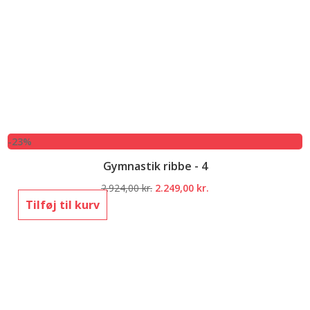
-23%
Gymnastik ribbe - 4
Den
Den
2.924,00
kr.
2.249,00
kr.
oprindelige
aktuelle
Tilføj til kurv
pris
pris
var:
er:
2.924,00 kr..
2.249,00 kr..