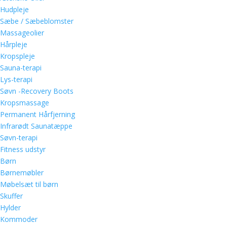
Hudpleje
Sæbe / Sæbeblomster
Massageolier
Hårpleje
Kropspleje
Sauna-terapi
Lys-terapi
Søvn -Recovery Boots
Kropsmassage
Permanent Hårfjerning
Infrarødt Saunatæppe
Søvn-terapi
Fitness udstyr
Børn
Børnemøbler
Møbelsæt til børn
Skuffer
Hylder
Kommoder