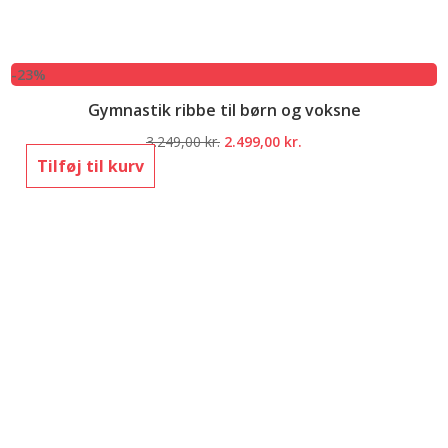
-23%
Gymnastik ribbe til børn og voksne
Den
Den
3.249,00
kr.
2.499,00
kr.
oprindelige
aktuelle
Tilføj til kurv
pris
pris
var:
er:
3.249,00 kr..
2.499,00 kr..