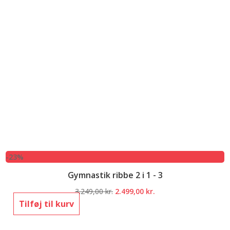
-23%
Gymnastik ribbe 2 i 1 - 3
Den
Den
3.249,00
kr.
2.499,00
kr.
oprindelige
aktuelle
Tilføj til kurv
pris
pris
var:
er: