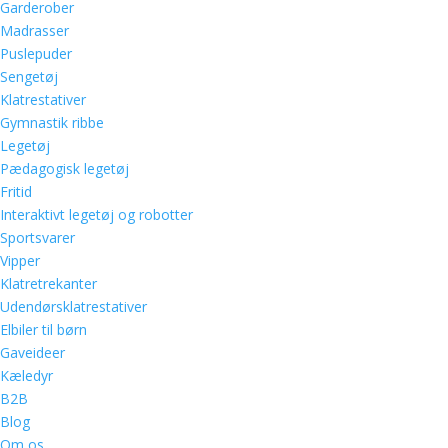
Garderober
Madrasser
Puslepuder
Sengetøj
Klatrestativer
Gymnastik ribbe
Legetøj
Pædagogisk legetøj
Fritid
Interaktivt legetøj og robotter
Sportsvarer
Vipper
Klatretrekanter
Udendørsklatrestativer
Elbiler til børn
Gaveideer
Kæledyr
B2B
Blog
Om os