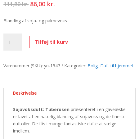
Den
Den
86,00
kr.
111,80
kr.
oprindelige
aktuelle
pris
pris
Blanding af soja- og palmevoks
var:
er:
111,80 kr..
86,00 kr..
Æske
Tilføj til kurv
med
6
sojavoks
-
Varenummer (SKU):
yn-1547
Kategorier:
Bolig
,
Duft til hjemmet
Tuberose
antal
Beskrivelse
Sojavoksduft: Tuberosen
præsenteret i en gaveæske
er lavet af en naturlig blanding af sojavoks og de fineste
duftolier. De fås i mange fantastiske dufte at vælge
imellem.