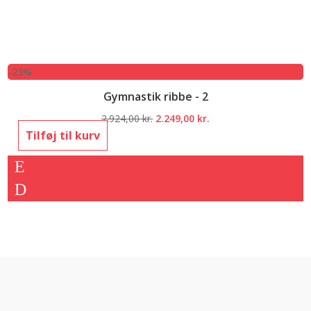
-23%
Gymnastik ribbe - 2
Den
Den
2.924,00
kr.
2.249,00
kr.
oprindelige
aktuelle
Tilføj til kurv
pris
pris
var:
er:
2.924,00 kr..
2.249,00 kr..