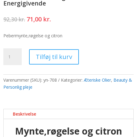
Energigivende
Den
Den
71,00
kr.
92,30
kr.
oprindelige
aktuelle
pris
pris
Pebermynte,røgelse og citron
var:
er:
92,30 kr..
71,00 kr..
Æterisk
Tilføj til kurv
olieblanding
10ml
-
Æske
Varenummer (SKU):
yn-708
Kategorier:
Æteriske Olier
,
Beauty &
-
Personlig pleje
Energigivende
antal
Beskrivelse
Mynte,røgelse og citron