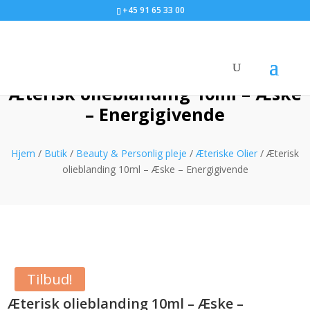
+45 91 65 33 00
Æterisk olieblanding 10ml – Æske
– Energigivende
Hjem
/
Butik
/
Beauty & Personlig pleje
/
Æteriske Olier
/ Æterisk
olieblanding 10ml – Æske – Energigivende
Tilbud!
Æterisk olieblanding 10ml – Æske –