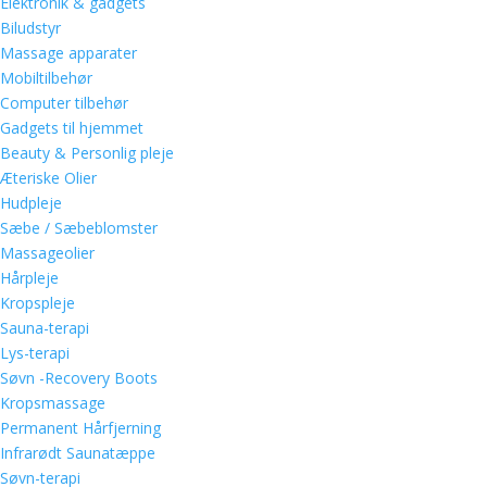
Elektronik & gadgets
Biludstyr
Massage apparater
Mobiltilbehør
Computer tilbehør
Gadgets til hjemmet
Beauty & Personlig pleje
Æteriske Olier
Hudpleje
Sæbe / Sæbeblomster
Massageolier
Hårpleje
Kropspleje
Sauna-terapi
Lys-terapi
Søvn -Recovery Boots
Kropsmassage
Permanent Hårfjerning
Infrarødt Saunatæppe
Søvn-terapi