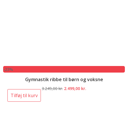
-23%
Gymnastik ribbe til børn og voksne
Den
Den
3.249,00
kr.
2.499,00
kr.
oprindelige
aktuelle
Tilføj til kurv
pris
pris
var:
er:
3.249,00 kr..
2.499,00 kr..