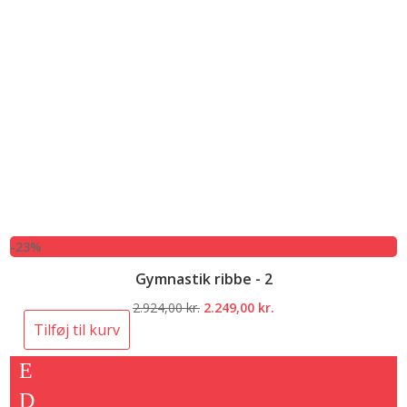
-23%
Gymnastik ribbe - 2
Den
Den
2.924,00
kr.
2.249,00
kr.
oprindelige
aktuelle
Tilføj til kurv
pris
pris
var:
er:
2.924,00 kr..
2.249,00 kr..