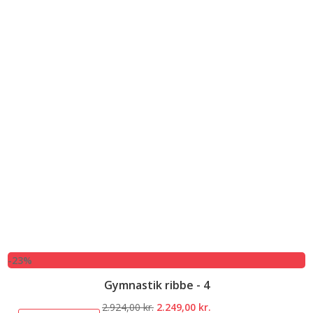
-23%
Gymnastik ribbe - 4
Den
Den
2.924,00
kr.
2.249,00
kr.