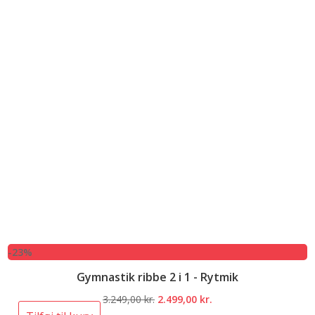
-23%
Gymnastik ribbe 2 i 1 - Rytmik
Den
Den
3.249,00
kr.
2.499,00
kr.
oprindelige
aktuelle