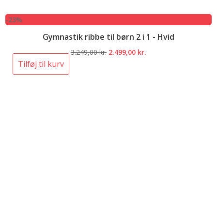
-23%
Gymnastik ribbe til børn 2 i 1 - Hvid
Den
Den
3.249,00
kr.
2.499,00
kr.
oprindelige
aktuelle
Tilføj til kurv
pris
pris
var:
er:
3.249,00 kr..
2.499,00 kr..