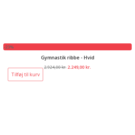
-23%
Gymnastik ribbe - Hvid
Den
Den
2.924,00
kr.
2.249,00
kr.
oprindelige
aktuelle
Tilføj til kurv
pris
pris
var:
er:
2.924,00 kr..
2.249,00 kr..