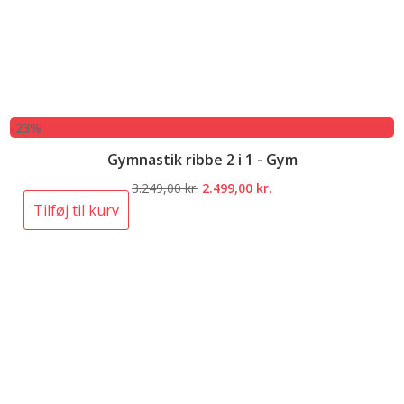
-23%
Gymnastik ribbe 2 i 1 - Gym
Den
Den
3.249,00
kr.
2.499,00
kr.
oprindelige
aktuelle
Tilføj til kurv
pris
pris
var:
er:
3.249,00 kr..
2.499,00 kr..