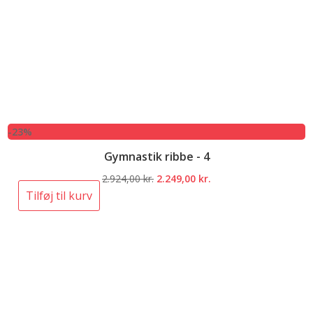
-23%
Gymnastik ribbe - 4
Den
Den
2.924,00
kr.
2.249,00
kr.
oprindelige
aktuelle
Tilføj til kurv
pris
pris
var:
er:
2.924,00 kr..
2.249,00 kr..