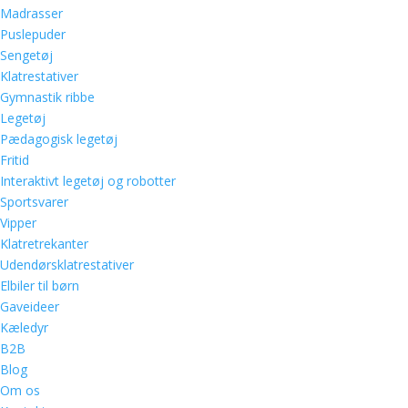
Madrasser
Puslepuder
Sengetøj
Klatrestativer
Gymnastik ribbe
Legetøj
Pædagogisk legetøj
Fritid
Interaktivt legetøj og robotter
Sportsvarer
Vipper
Klatretrekanter
Udendørsklatrestativer
Elbiler til børn
Gaveideer
Kæledyr
B2B
Blog
Om os