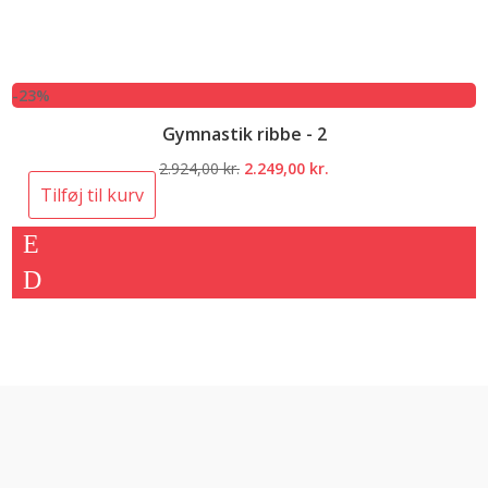
-23%
Gymnastik ribbe - 2
Den
Den
2.924,00
kr.
2.249,00
kr.
oprindelige
aktuelle
Tilføj til kurv
pris
pris
var:
er:
2.924,00 kr..
2.249,00 kr..