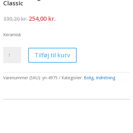
Classic
Den
Den
254,00
kr.
330,20
kr.
oprindelige
aktuelle
pris
pris
Keramisk
var:
er:
330,20 kr..
254,00 kr..
Backflow
Tilføj til kurv
røgelsebrænder
-
Zen
Pebbles
Varenummer (SKU):
yn-4975
Kategorier:
Bolig
,
Indretning
Classic
antal