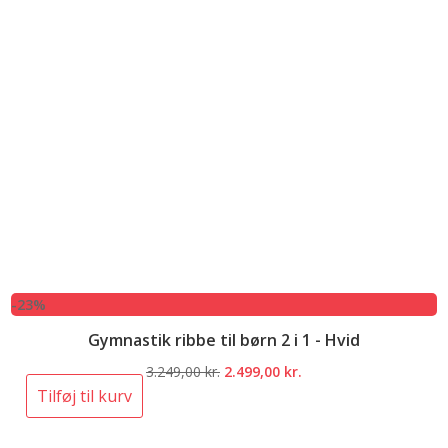
-23%
Gymnastik ribbe til børn 2 i 1 - Hvid
Den
Den
3.249,00
kr.
2.499,00
kr.
oprindelige
aktuelle
Tilføj til kurv
pris
pris
var:
er: