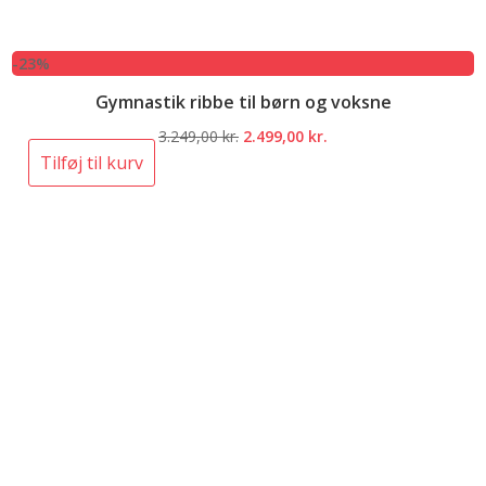
-23%
Gymnastik ribbe til børn og voksne
Den
Den
3.249,00
kr.
2.499,00
kr.
oprindelige
aktuelle
Tilføj til kurv
pris
pris
var:
er:
3.249,00 kr..
2.499,00 kr..