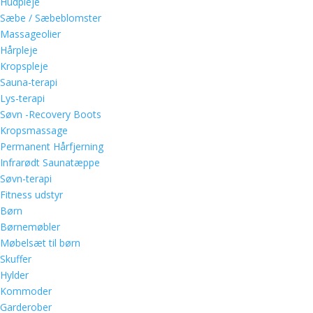
Hudpleje
Sæbe / Sæbeblomster
Massageolier
Hårpleje
Kropspleje
Sauna-terapi
Lys-terapi
Søvn -Recovery Boots
Kropsmassage
Permanent Hårfjerning
Infrarødt Saunatæppe
Søvn-terapi
Fitness udstyr
Børn
Børnemøbler
Møbelsæt til børn
Skuffer
Hylder
Kommoder
Garderober