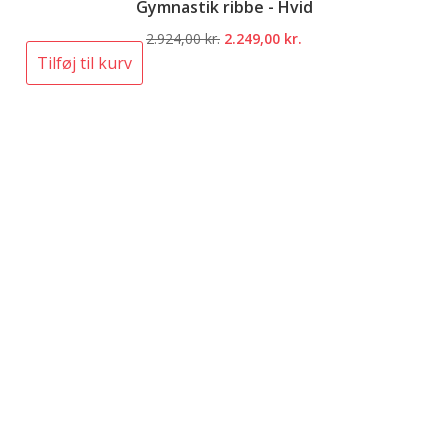
Gymnastik ribbe - Hvid
Den
Den
2.924,00
kr.
2.249,00
kr.
oprindelige
aktuelle
Tilføj til kurv
pris
pris
var:
er:
2.924,00 kr..
2.249,00 kr..