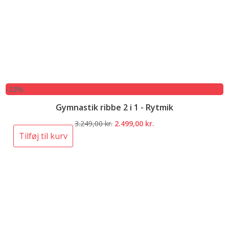
-23%
Gymnastik ribbe 2 i 1 - Rytmik
Den
Den
3.249,00
kr.
2.499,00
kr.
oprindelige
aktuelle
Tilføj til kurv
pris
pris
var:
er:
3.249,00 kr..
2.499,00 kr..