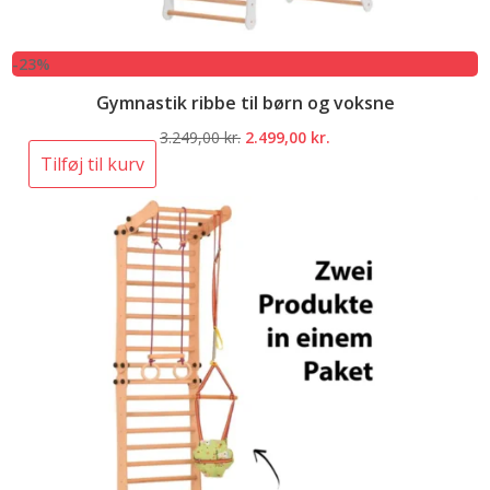
-23%
Gymnastik ribbe til børn og voksne
Den
Den
3.249,00
kr.
2.499,00
kr.
oprindelige
aktuelle
Tilføj til kurv
pris
pris
var:
er:
3.249,00 kr..
2.499,00 kr..