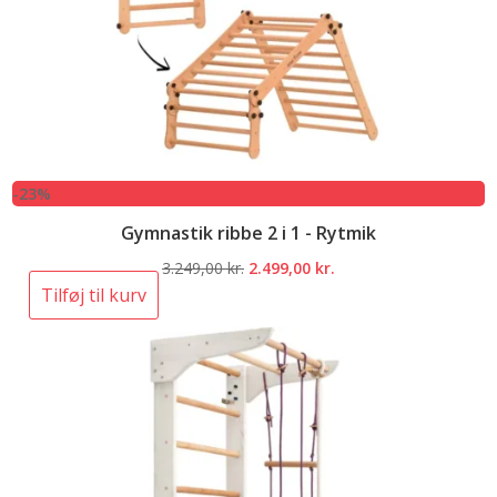
-23%
Gymnastik ribbe 2 i 1 - Rytmik
Den
Den
3.249,00
kr.
2.499,00
kr.
oprindelige
aktuelle
Tilføj til kurv
pris
pris
var:
er:
3.249,00 kr..
2.499,00 kr..