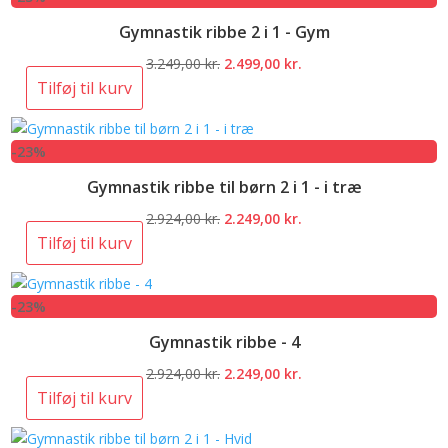
Gymnastik ribbe 2 i 1 - Gym
Den
Den
3.249,00
kr.
2.499,00
kr.
oprindelige
aktuelle
Tilføj til kurv
pris
pris
var:
er:
-23%
3.249,00 kr..
2.499,00 kr..
Gymnastik ribbe til børn 2 i 1 - i træ
Den
Den
2.924,00
kr.
2.249,00
kr.
oprindelige
aktuelle
Tilføj til kurv
pris
pris
var:
er:
-23%
2.924,00 kr..
2.249,00 kr..
Gymnastik ribbe - 4
Den
Den
2.924,00
kr.
2.249,00
kr.
oprindelige
aktuelle
Tilføj til kurv
pris
pris
var:
er: