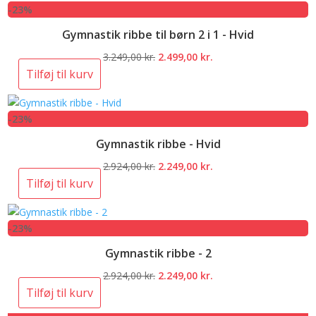
-23%
2.924,00 kr..
2.249,00 kr..
Gymnastik ribbe til børn 2 i 1 - Hvid
Den
Den
3.249,00
kr.
2.499,00
kr.
oprindelige
aktuelle
Tilføj til kurv
pris
pris
var:
er:
-23%
3.249,00 kr..
2.499,00 kr..
Gymnastik ribbe - Hvid
Den
Den
2.924,00
kr.
2.249,00
kr.
oprindelige
aktuelle
Tilføj til kurv
pris
pris
var:
er:
-23%
2.924,00 kr..
2.249,00 kr..
Gymnastik ribbe - 2
Den
Den
2.924,00
kr.
2.249,00
kr.
oprindelige
aktuelle
Tilføj til kurv
pris
pris