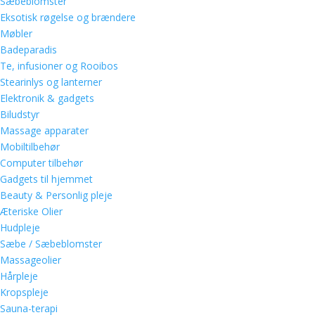
Sæbeblomster
Eksotisk røgelse og brændere
Møbler
Badeparadis
Te, infusioner og Rooibos
Stearinlys og lanterner
Elektronik & gadgets
Biludstyr
Massage apparater
Mobiltilbehør
Computer tilbehør
Gadgets til hjemmet
Beauty & Personlig pleje
Æteriske Olier
Hudpleje
Sæbe / Sæbeblomster
Massageolier
Hårpleje
Kropspleje
Sauna-terapi