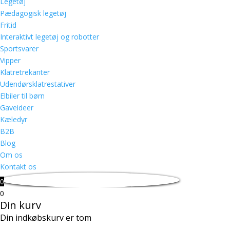
Legetøj
Pædagogisk legetøj
Fritid
Interaktivt legetøj og robotter
Sportsvarer
Vipper
Klatretrekanter
Udendørsklatrestativer
Elbiler til børn
Gaveideer
Kæledyr
B2B
Blog
Om os
Kontakt os
0
0
Din kurv
Din indkøbskurv er tom