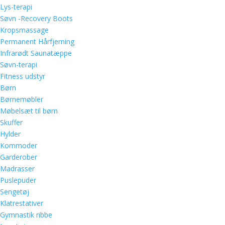
Lys-terapi
Søvn -Recovery Boots
Kropsmassage
Permanent Hårfjerning
Infrarødt Saunatæppe
Søvn-terapi
Fitness udstyr
Børn
Børnemøbler
Møbelsæt til børn
Skuffer
Hylder
Kommoder
Garderober
Madrasser
Puslepuder
Sengetøj
Klatrestativer
Gymnastik ribbe