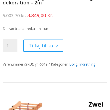
dekoration – 2m
Den
Den
3.849,00
kr.
5.003,70
kr.
oprindelige
aktuelle
pris
pris
Dorran træ,lærred,aluminium
var:
er:
5.003,70 kr..
3.849,00 kr..
Bali
Tilføj til kurv
Patio
Paraply
-
Lærred
Varenummer (SKU):
yn-6019
Kategorier:
Bolig
,
Indretning
-
Naturlig
dekoration
-
2m
antal