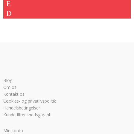
var:
er:
2.924,00 kr..
2.249,00 kr..
Blog
Om os
Kontakt os
Cookies- og privatlivspolitik
Handelsbetingelser
Kundetilfredshedsgaranti
Min konto