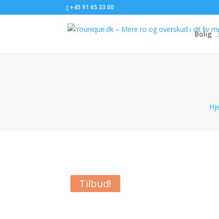
+45 91 65 33 00
Bolig
Hj
Tilbud!