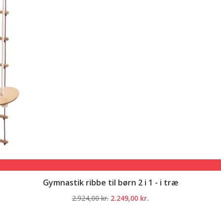
Gymnastik ribbe til børn 2 i 1 - i træ
Den
Den
2.924,00
kr.
2.249,00
kr.
oprindelige
aktuelle
pris
pris