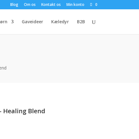
Blog
Om os
Kontakt os
Min konto
0
ørn
Gaveideer
Kæledyr
B2B
lend
– Healing Blend
uelle