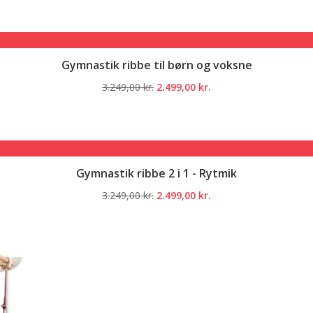
pris
pris
var:
er:
3.249,00 kr..
2.499,00 kr..
Gymnastik ribbe til børn og voksne
Den
Den
3.249,00
kr.
2.499,00
kr.
oprindelige
aktuelle
pris
pris
var:
er:
3.249,00 kr..
2.499,00 kr..
Gymnastik ribbe 2 i 1 - Rytmik
Den
Den
3.249,00
kr.
2.499,00
kr.
oprindelige
aktuelle
pris
pris
var:
er:
3.249,00 kr..
2.499,00 kr..