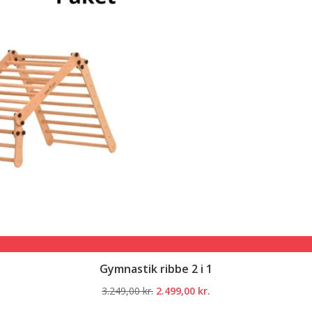
Gymnastik ribbe 2 i 1
Den
Den
3.249,00
kr.
2.499,00
kr.
oprindelige
aktuelle