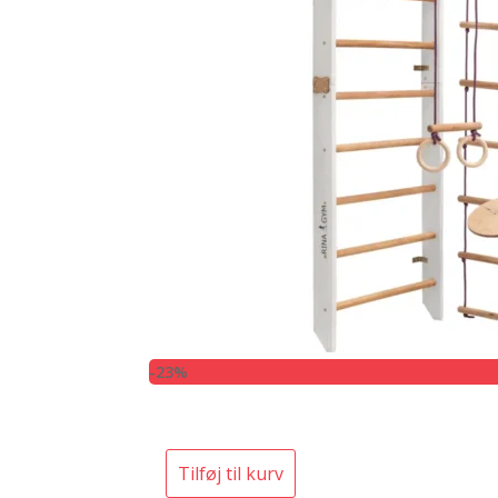
-23%
Tilføj til kurv