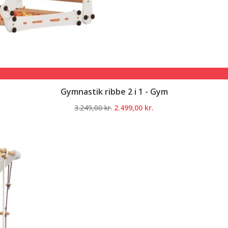
Gymnastik ribbe 2 i 1 - Gym
Den
Den
3.249,00
kr.
2.499,00
kr.
oprindelige
aktuelle
pris
pris
var:
er:
3.249,00 kr..
2.499,00 kr..