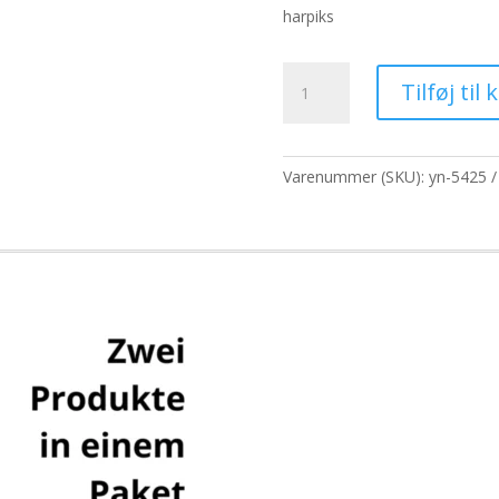
pris
pris
harpiks
var:
er:
65,00 kr..
50,0
Banjara
Tilføj til 
Tree
Resin
-
Healing
Varenummer (SKU):
yn-5425
Blend
antal