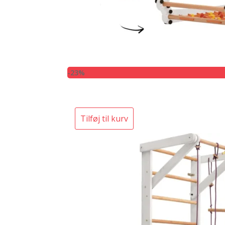
-23%
Tilføj til kurv