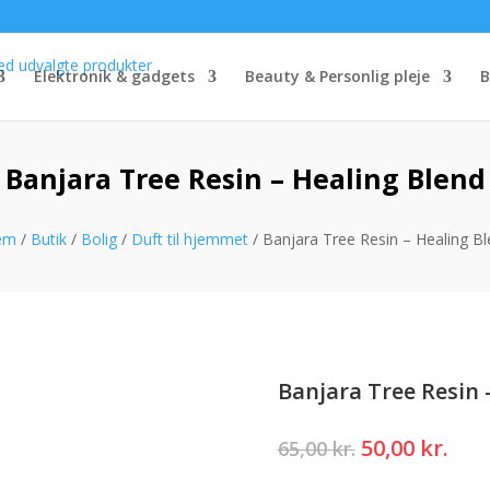
Elektronik & gadgets
Beauty & Personlig pleje
B
Banjara Tree Resin – Healing Blend
em
/
Butik
/
Bolig
/
Duft til hjemmet
/ Banjara Tree Resin – Healing B
Banjara Tree Resin 
Den
Den
50,00
kr.
65,00
kr.
oprindelige
akt