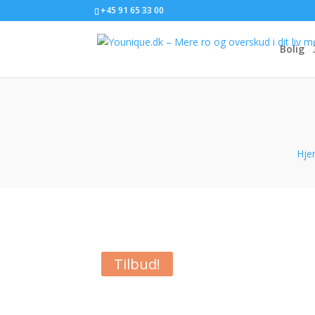
+45 91 65 33 00
Bolig
Hj
Tilbud!