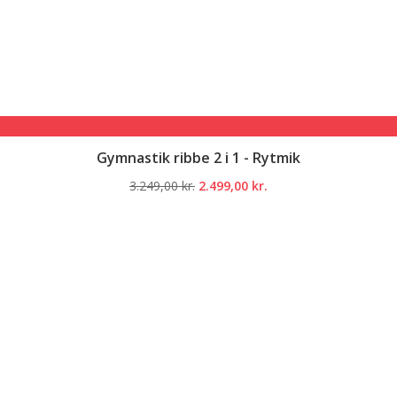
Gymnastik ribbe 2 i 1 - Rytmik
Den
Den
3.249,00
kr.
2.499,00
kr.
oprindelige
aktuelle
pris
pris
var:
er:
3.249,00 kr..
2.499,00 kr..