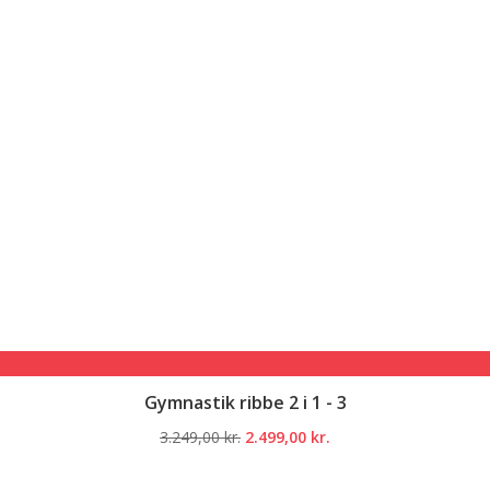
Gymnastik ribbe 2 i 1 - 3
Den
Den
3.249,00
kr.
2.499,00
kr.
oprindelige
aktuelle
pris
pris