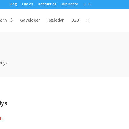
Blog
Om os
Kontakt os
Min konto
0
ørn
Gaveideer
Kæledyr
B2B
atlys
lys
Den
r.
ge
aktuelle