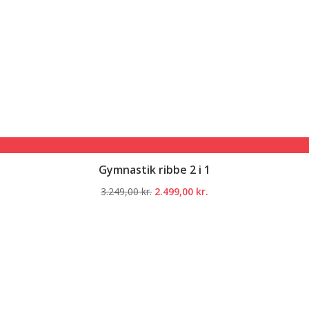
Gymnastik ribbe 2 i 1
Den
Den
3.249,00
kr.
2.499,00
kr.
oprindelige
aktuelle
pris
pris
var:
er:
3.249,00 kr..
2.499,00 kr..