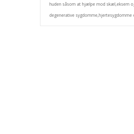
huden såsom at hjælpe mod skæl,eksem og 
degenerative sygdomme,hjertesygdomme og