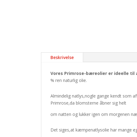
Beskrivelse
Vores Primrose-bæreolier er ideelle ti
% ren naturlig olie.
Almindelig natlys,nogle gange kendt som af
Primrose,da blomsterne åbner sig helt
om natten og lukker igen om morgenen næ
Det siges,at kæmpenatlysolie har mange ege