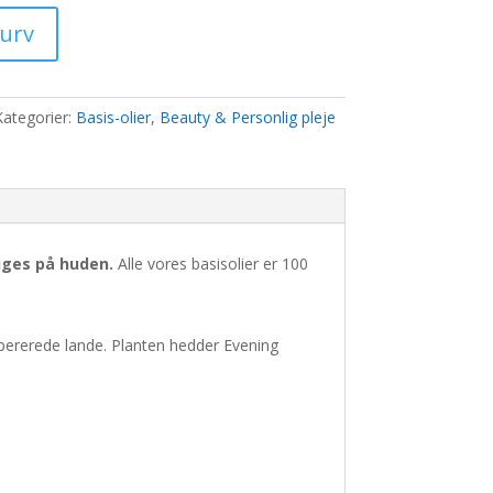
pris
er:
kurv
..
1.247,00 kr..
Kategorier:
Basis-olier
,
Beauty & Personlig pleje
ruges på huden.
Alle vores basisolier er 100
mpererede lande. Planten hedder Evening