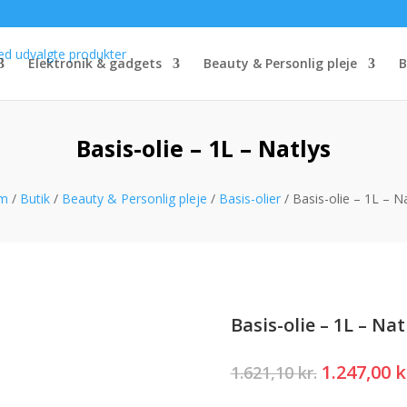
Elektronik & gadgets
Beauty & Personlig pleje
B
Basis-olie – 1L – Natlys
em
/
Butik
/
Beauty & Personlig pleje
/
Basis-olier
/ Basis-olie – 1L – N
Basis-olie – 1L – Nat
Den
1.247,00
k
1.621,10
kr.
oprindeli