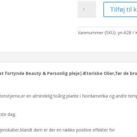
pris
Basis-
var:
Tilføj til 
olie
1.621,10 kr
-
1L
-
Varenummer (SKU):
yn-628
Natlys
antal
l at fortynde Beauty & Personlig pleje|Æteriske Olier,før de b
tenstjerne,er en almindelig toårig plante i Nordamerika og andre te
ste dag.
nskaber,blandt dem er der en række positive effekter for