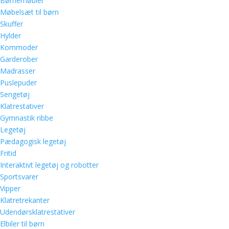
Børnemøbler
Møbelsæt til børn
Skuffer
Hylder
Kommoder
Garderober
Madrasser
Puslepuder
Sengetøj
Klatrestativer
Gymnastik ribbe
Legetøj
Pædagogisk legetøj
Fritid
Interaktivt legetøj og robotter
Sportsvarer
Vipper
Klatretrekanter
Udendørsklatrestativer
Elbiler til børn