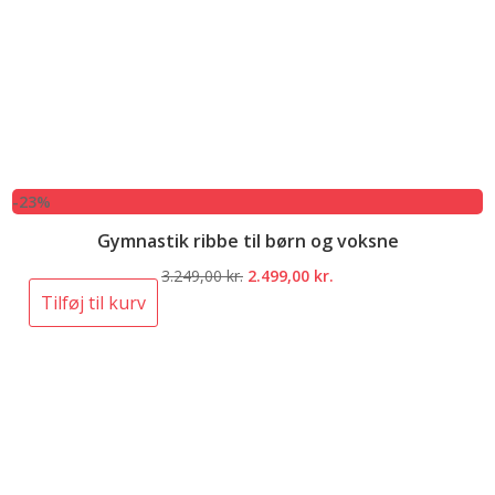
-23%
Gymnastik ribbe til børn og voksne
Den
Den
3.249,00
kr.
2.499,00
kr.
oprindelige
aktuelle
Tilføj til kurv
pris
pris
var:
er:
3.249,00 kr..
2.499,00 kr..