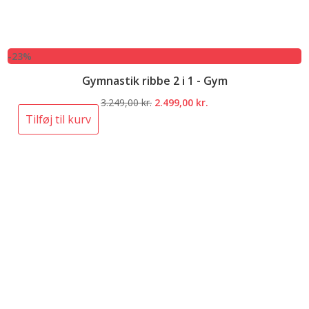
-23%
Gymnastik ribbe 2 i 1 - Gym
Den
Den
3.249,00
kr.
2.499,00
kr.
oprindelige
aktuelle
Tilføj til kurv
pris
pris
var:
er:
3.249,00 kr..
2.499,00 kr..