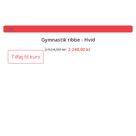
-23%
Gymnastik ribbe - Hvid
Den
Den
2.924,00
kr.
2.249,00
kr.
oprindelige
aktuelle
Tilføj til kurv
pris
pris
var:
er:
2.924,00 kr..
2.249,00 kr..