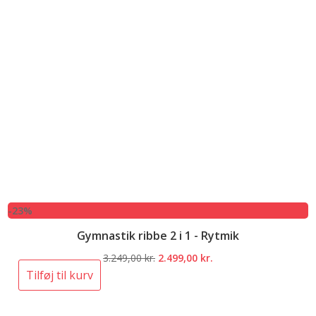
-23%
Gymnastik ribbe 2 i 1 - Rytmik
Den
Den
3.249,00
kr.
2.499,00
kr.
oprindelige
aktuelle
Tilføj til kurv
pris
pris
var:
er: