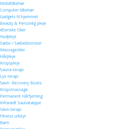
Mobiltilbehør
Computer tilbehør
Gadgets til hjemmet
Beauty & Personlig pleje
Æteriske Olier
Hudpleje
Sæbe / Sæbeblomster
Massageolier
Hårpleje
Kropspleje
Sauna-terapi
Lys-terapi
Søvn -Recovery Boots
Kropsmassage
Permanent Hårfjerning
Infrarødt Saunatæppe
Søvn-terapi
Fitness udstyr
Børn