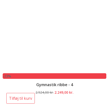
-23%
Gymnastik ribbe - 4
Den
Den
2.924,00
kr.
2.249,00
kr.
oprindelige
aktuelle
Tilføj til kurv
pris
pris
var:
er: