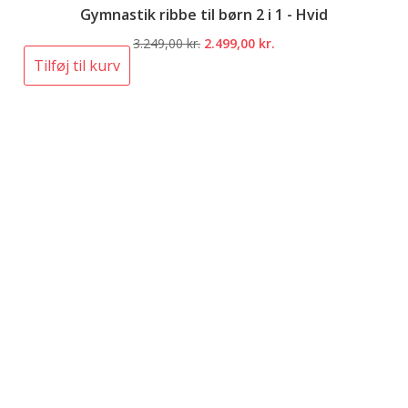
Gymnastik ribbe til børn 2 i 1 - Hvid
Den
Den
3.249,00
kr.
2.499,00
kr.
oprindelige
aktuelle
Tilføj til kurv
pris
pris
var:
er:
3.249,00 kr..
2.499,00 kr..