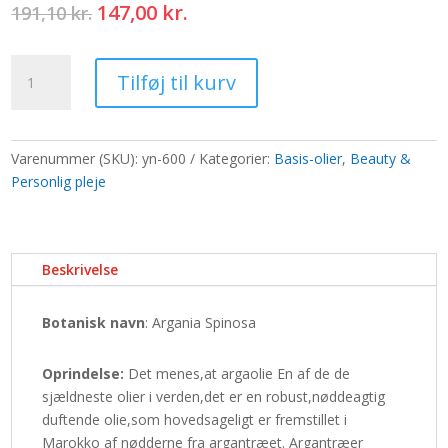
Den
Den
147,00
kr.
191,10
kr.
oprindelige
aktuelle
pris
pris
Basis-
var:
er:
Tilføj til kurv
solie
191,10 kr..
147,00 kr..
100ml
-
Argan
Varenummer (SKU):
yn-600
Kategorier:
Basis-olier
,
Beauty &
antal
Personlig pleje
Beskrivelse
Botanisk navn
: Argania Spinosa
Oprindelse:
Det menes,at argaolie En af de de
sjældneste olier i verden,det er en robust,nøddeagtig
duftende olie,som hovedsageligt er fremstillet i
Marokko af nødderne fra argantræet. Argantræer