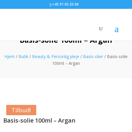
+45 91 65 33 00
Basis-solie 100ml – Argan
Hjem
/
Butik
/
Beauty & Personlig pleje
/
Basis-olier
/ Basis-solie
100ml – Argan
Tilbud!
Basis-solie 100ml – Argan