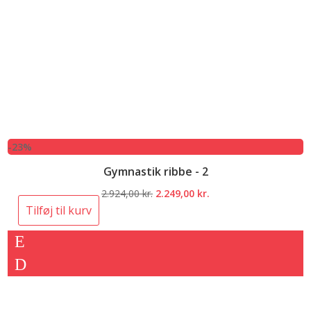
-23%
Gymnastik ribbe - 2
Den
Den
2.924,00
kr.
2.249,00
kr.
oprindelige
aktuelle
Tilføj til kurv
pris
pris
var:
er:
2.924,00 kr..
2.249,00 kr..