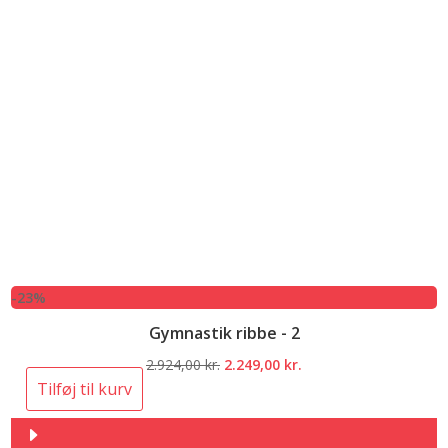
-23%
Gymnastik ribbe - 2
Den
Den
2.924,00
kr.
2.249,00
kr.
oprindelige
aktuelle
Tilføj til kurv
pris
pris
var:
er: