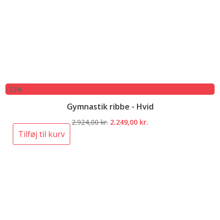
-23%
Gymnastik ribbe - Hvid
Den
Den
2.924,00
kr.
2.249,00
kr.
oprindelige
aktuelle
Tilføj til kurv
pris
pris
var:
er:
2.924,00 kr..
2.249,00 kr..