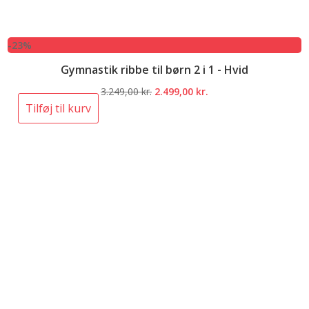
-23%
Gymnastik ribbe til børn 2 i 1 - Hvid
Den
Den
3.249,00
kr.
2.499,00
kr.
oprindelige
aktuelle
Tilføj til kurv
pris
pris
var:
er:
3.249,00 kr..
2.499,00 kr..