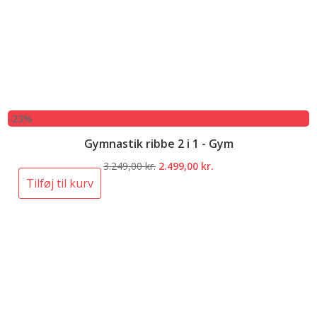
-23%
Gymnastik ribbe 2 i 1 - Gym
Den
Den
3.249,00
kr.
2.499,00
kr.
oprindelige
aktuelle
Tilføj til kurv
pris
pris
var:
er:
3.249,00 kr..
2.499,00 kr..