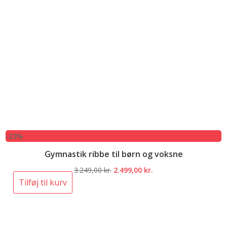
-23%
Gymnastik ribbe til børn og voksne
Den
Den
3.249,00
kr.
2.499,00
kr.
oprindelige
aktuelle
Tilføj til kurv
pris
pris
var:
er:
3.249,00 kr..
2.499,00 kr..