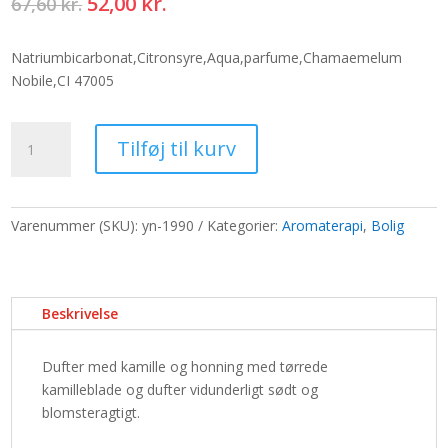
Den
Den
52,00
kr.
67,60
kr.
oprindelige
aktuelle
pris
pris
Natriumbicarbonat,Citronsyre,Aqua,parfume,Chamaemelum
var:
er:
Nobile,CI 47005
67,60 kr..
52,00 kr..
Blomsterboble
Tilføj til kurv
med
kamille
og
honning
Varenummer (SKU):
yn-1990
Kategorier:
Aromaterapi
,
Bolig
antal
Beskrivelse
Dufter med kamille og honning med tørrede
kamilleblade og dufter vidunderligt sødt og
blomsteragtigt.