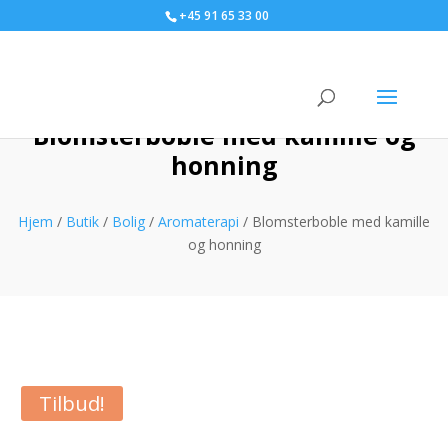
+45 91 65 33 00
Blomsterboble med kamille og
honning
Hjem
/
Butik
/
Bolig
/
Aromaterapi
/ Blomsterboble med kamille
og honning
Tilbud!