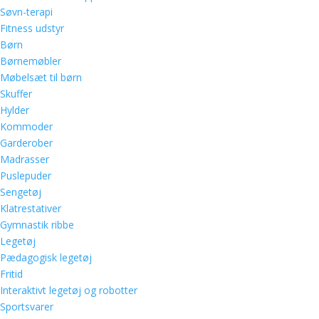
Søvn-terapi
Fitness udstyr
Børn
Børnemøbler
Møbelsæt til børn
Skuffer
Hylder
Kommoder
Garderober
Madrasser
Puslepuder
Sengetøj
Klatrestativer
Gymnastik ribbe
Legetøj
Pædagogisk legetøj
Fritid
Interaktivt legetøj og robotter
Sportsvarer