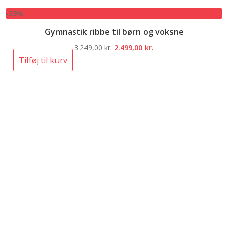
-23%
Gymnastik ribbe til børn og voksne
Den
Den
3.249,00
kr.
2.499,00
kr.
oprindelige
aktuelle
Tilføj til kurv
pris
pris
var:
er:
3.249,00 kr..
2.499,00 kr..