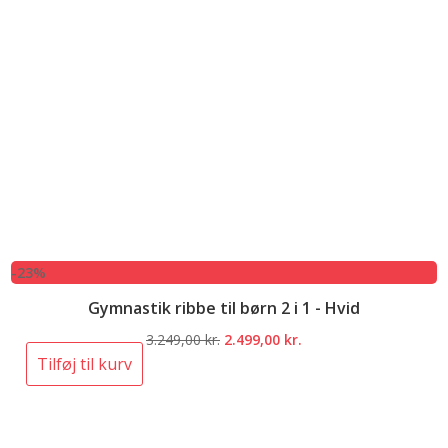
-23%
Gymnastik ribbe til børn 2 i 1 - Hvid
Den
Den
3.249,00
kr.
2.499,00
kr.
oprindelige
aktuelle
Tilføj til kurv
pris
pris
var:
er:
3.249,00 kr..
2.499,00 kr..