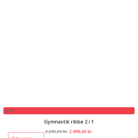
-23%
Gymnastik ribbe 2 i 1
Den
Den
3.249,00
kr.
2.499,00
kr.