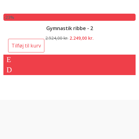
-23%
Gymnastik ribbe - 2
Den
Den
2.924,00
kr.
2.249,00
kr.
oprindelige
aktuelle
Tilføj til kurv
pris
pris
var:
er:
2.924,00 kr..
2.249,00 kr..