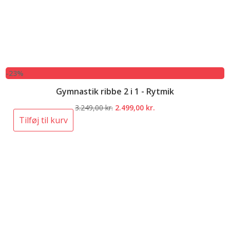
-23%
Gymnastik ribbe 2 i 1 - Rytmik
Den
Den
3.249,00
kr.
2.499,00
kr.
oprindelige
aktuelle
Tilføj til kurv
pris
pris
var:
er:
3.249,00 kr..
2.499,00 kr..