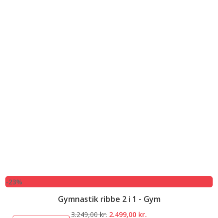
-23%
Gymnastik ribbe 2 i 1 - Gym
Den
Den
3.249,00
kr.
2.499,00
kr.