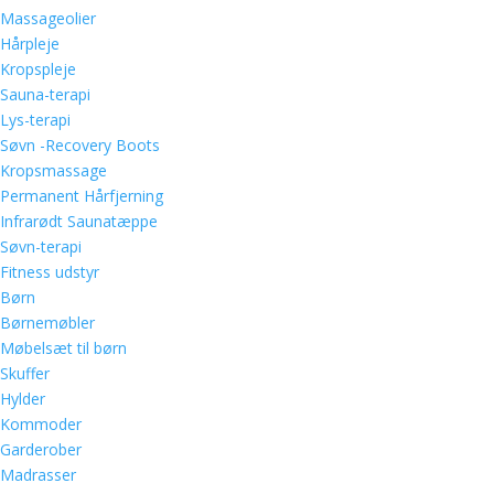
Massageolier
Hårpleje
Kropspleje
Sauna-terapi
Lys-terapi
Søvn -Recovery Boots
Kropsmassage
Permanent Hårfjerning
Infrarødt Saunatæppe
Søvn-terapi
Fitness udstyr
Børn
Børnemøbler
Møbelsæt til børn
Skuffer
Hylder
Kommoder
Garderober
Madrasser