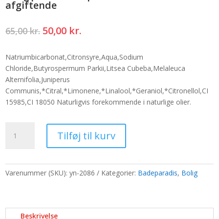
afgiftende
Den
Den
50,00
kr.
65,00
kr.
oprindelige
aktuelle
pris
pris
Natriumbicarbonat,Citronsyre,Aqua,Sodium
var:
er:
Chloride,Butyrospermum Parkii,Litsea Cubeba,Melaleuca
65,00 kr..
50,00 kr..
Alternifolia,Juniperus
Communis,*Citral,*Limonene,*Linalool,*Geraniol,*Citronellol,CI
15985,CI 18050 Naturligvis forekommende i naturlige olier.
Bolig|Aromaterapi
Tilføj til kurv
badebombe
-
afgiftende
antal
Varenummer (SKU):
yn-2086
Kategorier:
Badeparadis
,
Bolig
Beskrivelse