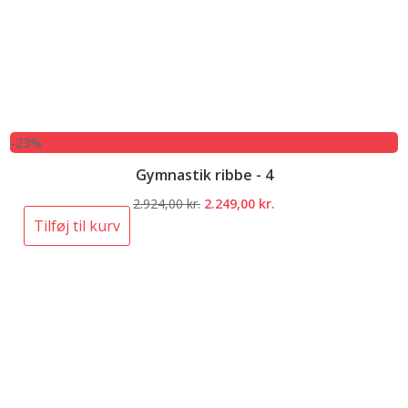
-23%
Gymnastik ribbe - 4
Den
Den
2.924,00
kr.
2.249,00
kr.
oprindelige
aktuelle
Tilføj til kurv
pris
pris
var:
er:
2.924,00 kr..
2.249,00 kr..