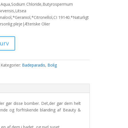
e,Aqua,Sodium Chloride,Butyrospermum
Arvensis,Litsea
0 kr..
alool,*Geraniol,*Citronellol,CI 19140.*Naturligt
onlig pleje|Æteriske Olier
kurv
Kategorier:
Badeparadis
,
Bolig
der gør disse bomber. Det,der gør dem helt
rende og forfriskende blanding af Beauty &
id en af dem i badet og nyd suset.