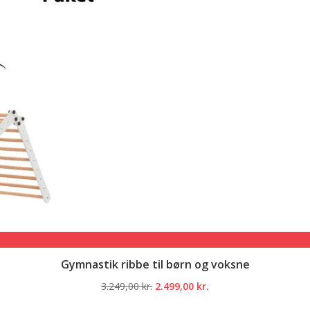
Gymnastik ribbe til børn og voksne
Den
Den
3.249,00
kr.
2.499,00
kr.
oprindelige
aktuelle