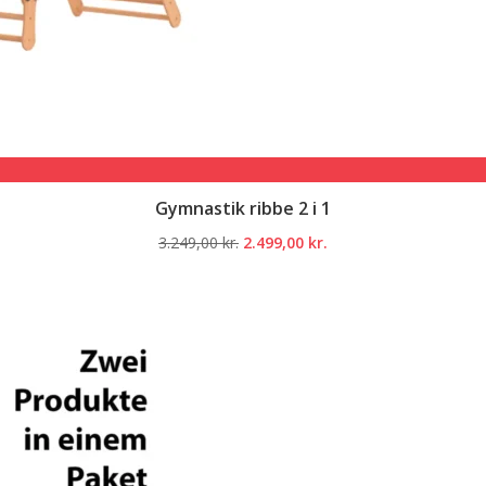
Gymnastik ribbe 2 i 1
Den
Den
3.249,00
kr.
2.499,00
kr.
oprindelige
aktuelle
pris
pris
var:
er:
3.249,00 kr..
2.499,00 kr..