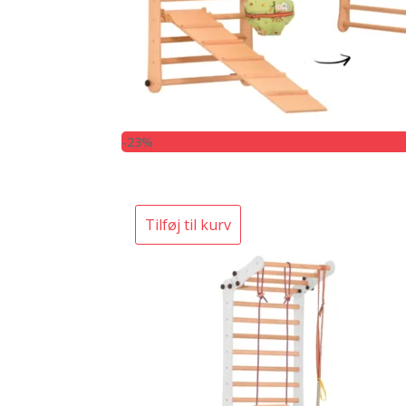
-23%
Tilføj til kurv