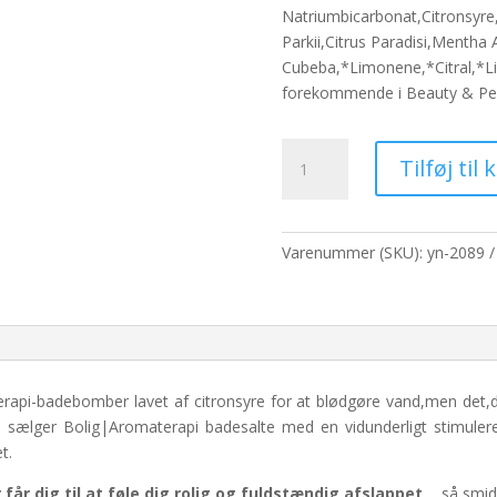
pris
pris
Natriumbicarbonat,Citronsyr
var:
er:
Parkii,Citrus Paradisi,Mentha 
65,00 kr..
50,0
Cubeba,*Limonene,*Citral,*Lin
forekommende i Beauty & Pers
Bolig|Aromaterapi
Tilføj til 
Badebombe
-
Stimulerende
antal
Varenummer (SKU):
yn-2089
rapi-badebomber lavet af citronsyre for at blødgøre vand,men det,
te- sælger Bolig|Aromaterapi badesalte med en vidunderligt stimule
t.
 får dig til at føle dig rolig og fuldstændig afslappet
... så sm