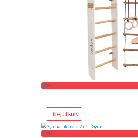
-23%
Tilføj til kurv
-23%