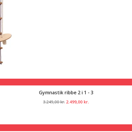
Gymnastik ribbe 2 i 1 - 3
Den
Den
3.249,00
kr.
2.499,00
kr.
oprindelige
aktuelle
pris
pris
var:
er:
3.249,00 kr..
2.499,00 kr..