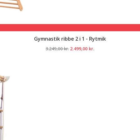
Gymnastik ribbe 2 i 1 - Rytmik
Den
Den
3.249,00
kr.
2.499,00
kr.
oprindelige
aktuelle
pris
pris
var:
er:
3.249,00 kr..
2.499,00 kr..