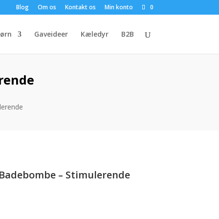
Blog
Om os
Kontakt os
Min konto
0
ørn
Gaveideer
Kæledyr
B2B
rende
lerende
 Badebombe – Stimulerende
uelle