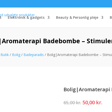
Elektronik & gadgets
Beauty & Personlig pleje
B
|Aromaterapi Badebombe – Stimule
/
Butik
/
Bolig
/
Badeparadis
/ Bolig|Aromaterapi Badebombe – Stimu
Bolig|Aromaterapi
Den
Den
50,00
kr.
65,00
kr.
oprindelige
akt