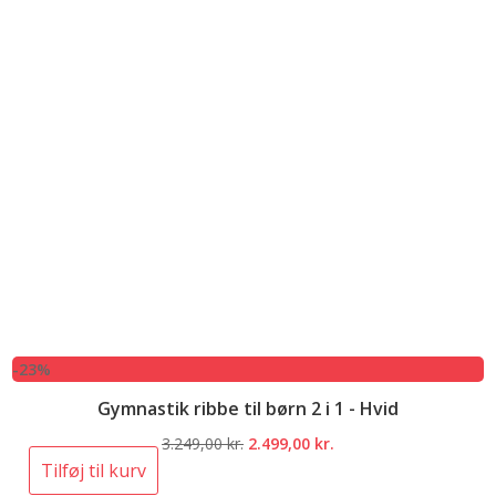
-23%
Gymnastik ribbe til børn 2 i 1 - Hvid
Den
Den
3.249,00
kr.
2.499,00
kr.
oprindelige
aktuelle
Tilføj til kurv
pris
pris