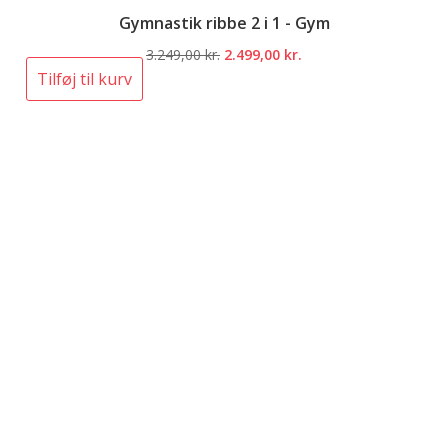
Gymnastik ribbe 2 i 1 - Gym
Den
Den
3.249,00
kr.
2.499,00
kr.
oprindelige
aktuelle
Tilføj til kurv
pris
pris
var:
er:
3.249,00 kr..
2.499,00 kr..