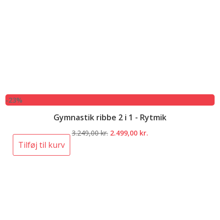
-23%
Gymnastik ribbe 2 i 1 - Rytmik
Den
Den
3.249,00
kr.
2.499,00
kr.
oprindelige
aktuelle
Tilføj til kurv
pris
pris
var:
er:
3.249,00 kr..
2.499,00 kr..