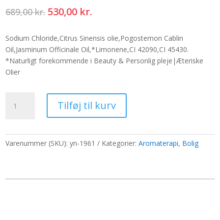
Den
Den
530,00
kr.
689,00
kr.
oprindelige
aktuelle
pris
pris
Sodium Chloride,Citrus Sinensis olie,Pogostemon Cablin
var:
er:
Oil,Jasminum Officinale Oil,*Limonene,CI 42090,CI 45430.
689,00 kr..
530,00 kr..
*Naturligt forekommende i Beauty & Personlig pleje|Æteriske
Olier
Bolig|Aromaterapi
Tilføj til kurv
Bath
Potions
7kg
-
Varenummer (SKU):
yn-1961
Kategorier:
Aromaterapi
,
Bolig
Energi
antal