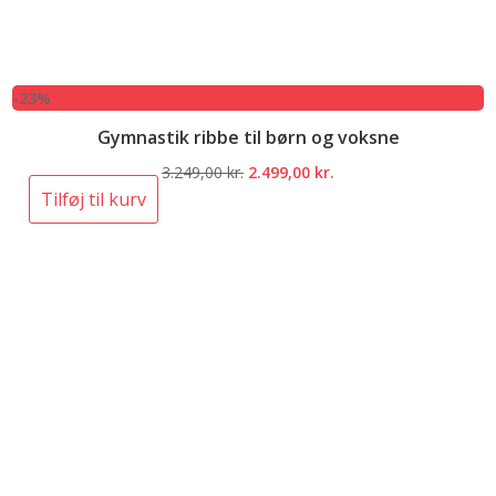
-23%
Gymnastik ribbe til børn og voksne
Den
Den
3.249,00
kr.
2.499,00
kr.
oprindelige
aktuelle
Tilføj til kurv
pris
pris
var:
er:
3.249,00 kr..
2.499,00 kr..