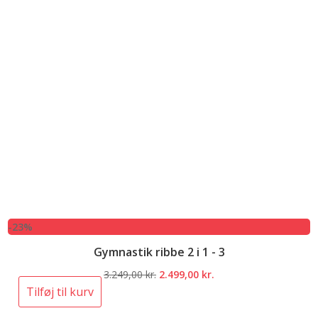
-23%
Gymnastik ribbe 2 i 1 - 3
Den
Den
3.249,00
kr.
2.499,00
kr.
oprindelige
aktuelle
Tilføj til kurv
pris
pris