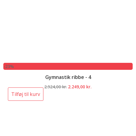
-23%
Gymnastik ribbe - 4
Den
Den
2.924,00
kr.
2.249,00
kr.
oprindelige
aktuelle
Tilføj til kurv
pris
pris
var:
er:
2.924,00 kr..
2.249,00 kr..