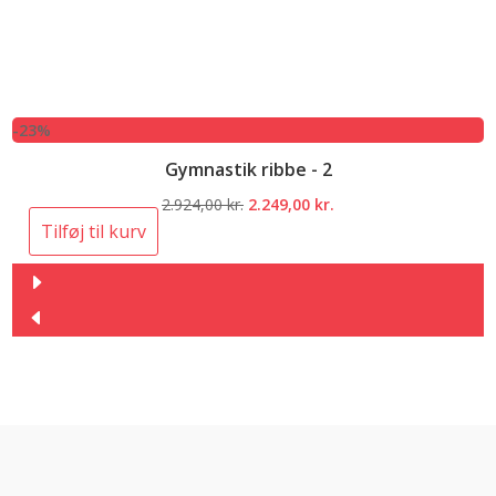
-23%
Gymnastik ribbe - 2
Den
Den
2.924,00
kr.
2.249,00
kr.
oprindelige
aktuelle
Tilføj til kurv
pris
pris
var:
er:
2.924,00 kr..
2.249,00 kr..