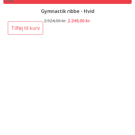
-23%
Gymnastik ribbe - Hvid
Den
Den
2.924,00
kr.
2.249,00
kr.
oprindelige
aktuelle
Tilføj til kurv
pris
pris
var:
er:
2.924,00 kr..
2.249,00 kr..