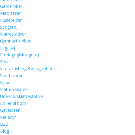
Garderober
Madrasser
Puslepuder
Sengetøj
Klatrestativer
Gymnastik ribbe
Legetøj
Pædagogisk legetøj
Fritid
Interaktivt legetøj og robotter
Sportsvarer
Vipper
Klatretrekanter
Udendørsklatrestativer
Elbiler til børn
Gaveideer
Kæledyr
B2B
Blog