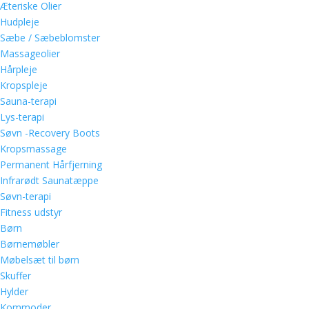
Æteriske Olier
Hudpleje
Sæbe / Sæbeblomster
Massageolier
Hårpleje
Kropspleje
Sauna-terapi
Lys-terapi
Søvn -Recovery Boots
Kropsmassage
Permanent Hårfjerning
Infrarødt Saunatæppe
Søvn-terapi
Fitness udstyr
Børn
Børnemøbler
Møbelsæt til børn
Skuffer
Hylder
Kommoder