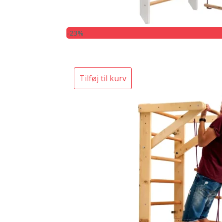
-23%
Tilføj til kurv