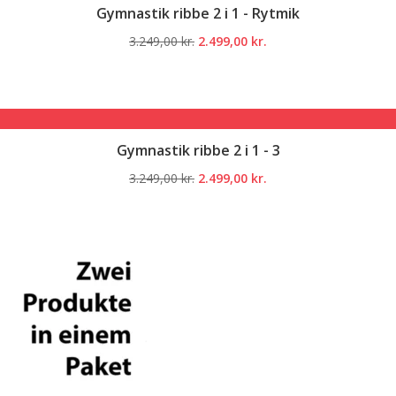
Gymnastik ribbe 2 i 1 - Rytmik
Den
Den
3.249,00
kr.
2.499,00
kr.
oprindelige
aktuelle
pris
pris
var:
er:
3.249,00 kr..
2.499,00 kr..
Gymnastik ribbe 2 i 1 - 3
Den
Den
3.249,00
kr.
2.499,00
kr.
oprindelige
aktuelle
pris
pris
var:
er:
3.249,00 kr..
2.499,00 kr..