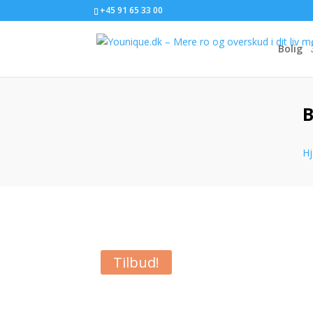
+45 91 65 33 00
Bolig
B
H
Tilbud!