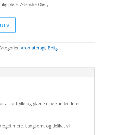
ris
lig pleje|Æteriske Olier,
:
6,00 kr..
kurv
Kategorier:
Aromaterapi
,
Bolig
r at fortrylle og glæde dine kunder. Intet
 meget mere. Langsomt og delikat vil