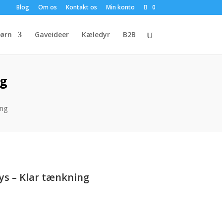
Blog
Om os
Kontakt os
Min konto
0
ørn
Gaveideer
Kæledyr
B2B
ng
ing
ys – Klar tænkning
en
e
ktuelle