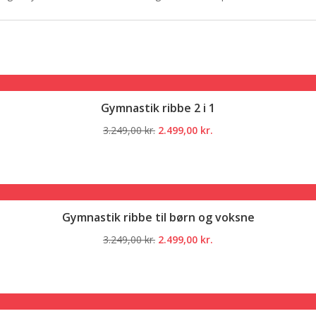
Gymnastik ribbe 2 i 1
Den
Den
3.249,00
kr.
2.499,00
kr.
oprindelige
aktuelle
pris
pris
var:
er:
3.249,00 kr..
2.499,00 kr..
Gymnastik ribbe til børn og voksne
Den
Den
3.249,00
kr.
2.499,00
kr.
oprindelige
aktuelle
pris
pris
var:
er:
3.249,00 kr..
2.499,00 kr..