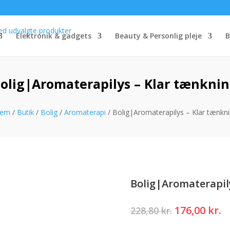
Elektronik & gadgets
Beauty & Personlig pleje
B
olig|Aromaterapilys – Klar tænkni
jem
/
Butik
/
Bolig
/
Aromaterapi
/ Bolig|Aromaterapilys – Klar tænkn
Bolig|Aromaterapil
Den
D
176,00
kr.
228,80
kr.
oprindelig
a