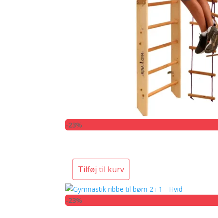
-23%
Tilføj til kurv
-23%