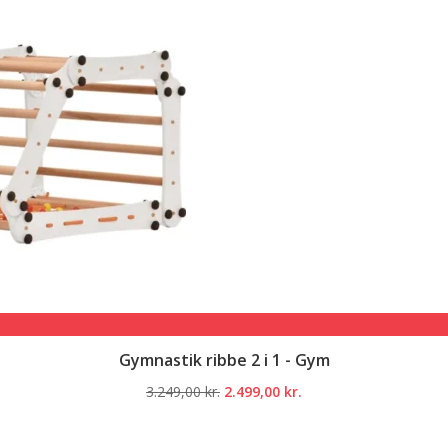
Gymnastik ribbe 2 i 1 - Gym
Den
Den
3.249,00
kr.
2.499,00
kr.
oprindelige
aktuelle
pris
pris