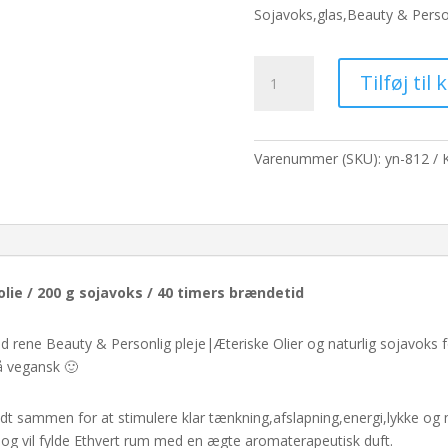
pris
p
Sojavoks,glas,Beauty & Person
var:
er
228,80 kr..
17
Bolig|Aromaterapilys
Tilføj til 
-
Klar
tænkning
antal
Varenummer (SKU):
yn-812
ie / 200 g sojavoks / 40 timers brændetid
 rene Beauty & Personlig pleje|Æteriske Olier og naturlig sojavoks fo
så vegansk 🙂
odt sammen for at stimulere klar tænkning,afslapning,energi,lykke og
 og vil fylde Ethvert rum med en ægte aromaterapeutisk duft.