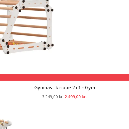
Gymnastik ribbe 2 i 1 - Gym
Den
Den
3.249,00
kr.
2.499,00
kr.
oprindelige
aktuelle
pris
pris
var:
er:
3.249,00 kr..
2.499,00 kr..