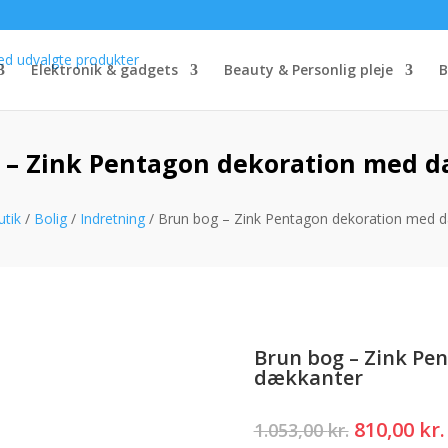
Elektronik & gadgets
Beauty & Personlig pleje
B
 – Zink Pentagon dekoration med 
utik
/
Bolig
/
Indretning
/ Brun bog – Zink Pentagon dekoration med 
Brun bog – Zink Pe
dækkanter
Den
810,00
kr.
1.053,00
kr.