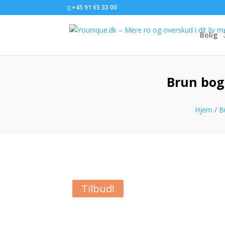
+45 91 65 33 00
Bolig
Brun bog
Hjem
/
B
Tilbud!