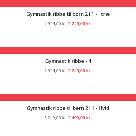
Gymnastik ribbe til børn 2 i 1 - i træ
Den
Den
2.924,00
kr.
2.249,00
kr.
oprindelige
aktuelle
pris
pris
var:
er:
2.924,00 kr..
2.249,00 kr..
Gymnastik ribbe - 4
Den
Den
2.924,00
kr.
2.249,00
kr.
oprindelige
aktuelle
pris
pris
var:
er:
2.924,00 kr..
2.249,00 kr..
Gymnastik ribbe til børn 2 i 1 - Hvid
Den
Den
3.249,00
kr.
2.499,00
kr.
oprindelige
aktuelle
pris
pris