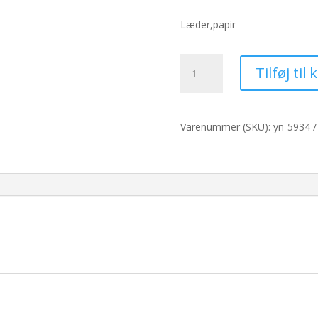
oprindeli
pris
Læder,papir
var:
1.053,00 kr
Brun
Tilføj til 
bog
-
Zink
Pentagon
Varenummer (SKU):
yn-5934
dekoration
med
dækkanter
antal