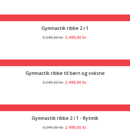
Gymnastik ribbe 2 i 1
Den
Den
3.249,00
kr.
2.499,00
kr.
oprindelige
aktuelle
pris
pris
var:
er:
3.249,00 kr..
2.499,00 kr..
Gymnastik ribbe til børn og voksne
Den
Den
3.249,00
kr.
2.499,00
kr.
oprindelige
aktuelle
pris
pris
var:
er:
3.249,00 kr..
2.499,00 kr..
Gymnastik ribbe 2 i 1 - Rytmik
Den
Den
3.249,00
kr.
2.499,00
kr.