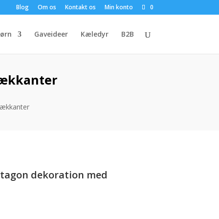
Blog
Om os
Kontakt os
Min konto
0
ørn
Gaveideer
Kæledyr
B2B
dækkanter
dækkanter
ntagon dekoration med
Den