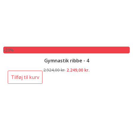
-23%
Gymnastik ribbe - 4
Den
Den
2.924,00
kr.
2.249,00
kr.
oprindelige
aktuelle
Tilføj til kurv
pris
pris
var:
er:
2.924,00 kr..
2.249,00 kr..