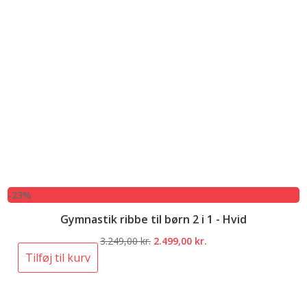
-23%
Gymnastik ribbe til børn 2 i 1 - Hvid
Den
Den
3.249,00
kr.
2.499,00
kr.
oprindelige
aktuelle
Tilføj til kurv
pris
pris
var:
er:
3.249,00 kr..
2.499,00 kr..