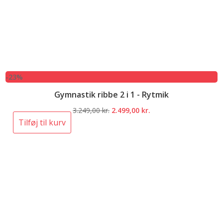
-23%
Gymnastik ribbe 2 i 1 - Rytmik
Den
Den
3.249,00
kr.
2.499,00
kr.
oprindelige
aktuelle
Tilføj til kurv
pris
pris
var:
er:
3.249,00 kr..
2.499,00 kr..