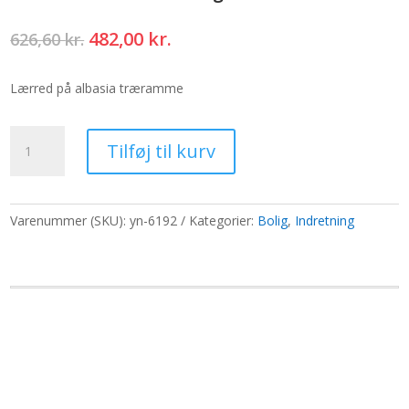
Den
Den
482,00
kr.
626,60
kr.
oprindelige
aktuelle
pris
pris
Lærred på albasia træramme
var:
er:
626,60 kr..
482,00 kr..
Buddha
Tilføj til kurv
Maleri
-
Sølv
og
Varenummer (SKU):
yn-6192
Kategorier:
Bolig
,
Indretning
Rose
Guld
Blomst
antal