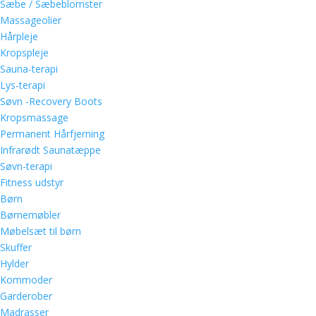
Sæbe / Sæbeblomster
Massageolier
Hårpleje
Kropspleje
Sauna-terapi
Lys-terapi
Søvn -Recovery Boots
Kropsmassage
Permanent Hårfjerning
Infrarødt Saunatæppe
Søvn-terapi
Fitness udstyr
Børn
Børnemøbler
Møbelsæt til børn
Skuffer
Hylder
Kommoder
Garderober
Madrasser