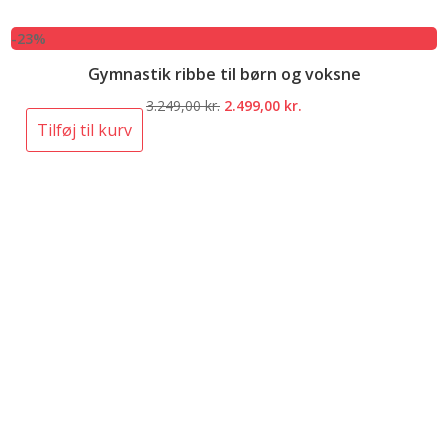
-23%
Gymnastik ribbe til børn og voksne
Den
Den
3.249,00
kr.
2.499,00
kr.
oprindelige
aktuelle
Tilføj til kurv
pris
pris
var:
er:
3.249,00 kr..
2.499,00 kr..