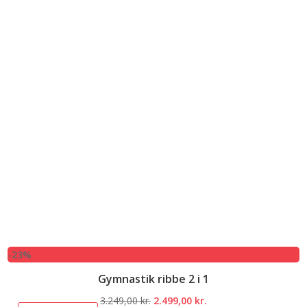
-23%
Gymnastik ribbe 2 i 1
Den
Den
3.249,00
kr.
2.499,00
kr.