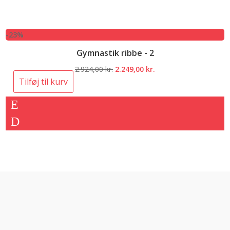
-23%
Gymnastik ribbe - 2
Den
Den
2.924,00
kr.
2.249,00
kr.
oprindelige
aktuelle
Tilføj til kurv
pris
pris
var:
er:
2.924,00 kr..
2.249,00 kr..