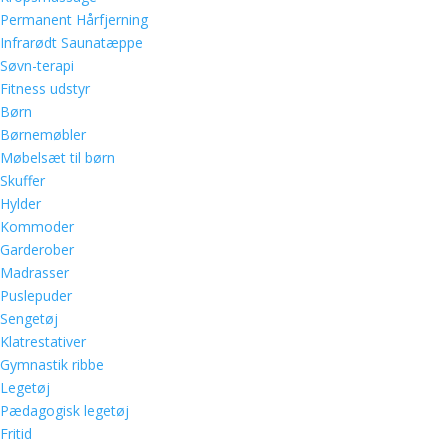
Permanent Hårfjerning
Infrarødt Saunatæppe
Søvn-terapi
Fitness udstyr
Børn
Børnemøbler
Møbelsæt til børn
Skuffer
Hylder
Kommoder
Garderober
Madrasser
Puslepuder
Sengetøj
Klatrestativer
Gymnastik ribbe
Legetøj
Pædagogisk legetøj
Fritid