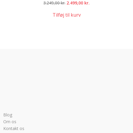
Den
Den
3.249,00
kr.
2.499,00
kr.
oprindelige
aktuelle
Tilføj til kurv
pris
pris
var:
er:
3.249,00 kr..
2.499,00 kr..
Blog
Om os
Kontakt os