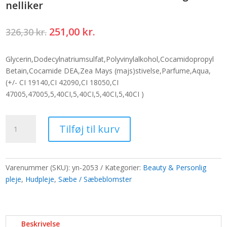
nelliker
Den
Den
251,00
kr.
326,30
kr.
oprindelige
aktuelle
pris
pris
Glycerin,Dodecylnatriumsulfat,Polyvinylalkohol,Cocamidopropyl
var:
er:
Betain,Cocamide DEA,Zea Mays (majs)stivelse,Parfume,Aqua,
326,30 kr..
251,00 kr..
(+/- CI 19140,CI 42090,CI 18050,CI
47005,47005,5,40CI,5,40CI,5,40CI,5,40CI )
Buket
Tilføj til kurv
Blomster
Sæbe-
Roser
Roser
Varenummer (SKU):
yn-2053
Kategorier:
Beauty & Personlig
og
pleje
,
Hudpleje
,
Sæbe / Sæbeblomster
nelliker
antal
Beskrivelse