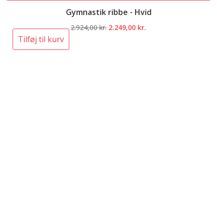
Gymnastik ribbe - Hvid
Den
Den
2.924,00
kr.
2.249,00
kr.
oprindelige
aktuelle
Tilføj til kurv
pris
pris
var:
er:
2.924,00 kr..
2.249,00 kr..