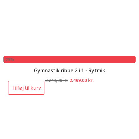
-23%
Gymnastik ribbe 2 i 1 - Rytmik
Den
Den
3.249,00
kr.
2.499,00
kr.
oprindelige
aktuelle
Tilføj til kurv
pris
pris
var:
er:
3.249,00 kr..
2.499,00 kr..