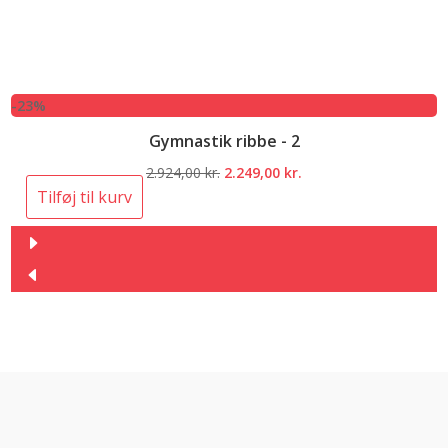
-23%
Gymnastik ribbe - 2
Den
Den
2.924,00
kr.
2.249,00
kr.
oprindelige
aktuelle
Tilføj til kurv
pris
pris
var:
er:
2.924,00 kr..
2.249,00 kr..