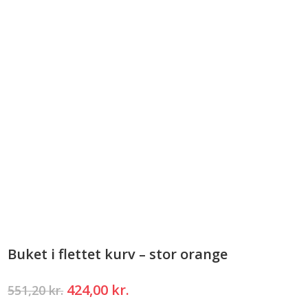
Buket i flettet kurv – stor orange
Den
Den
424,00
kr.
551,20
kr.
oprindelige
aktuelle