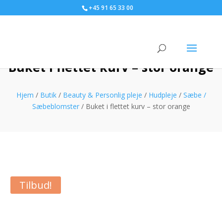
+45 91 65 33 00
Buket i flettet kurv – stor orange
Hjem
/
Butik
/
Beauty & Personlig pleje
/
Hudpleje
/
Sæbe /
Sæbeblomster
/ Buket i flettet kurv – stor orange
Tilbud!