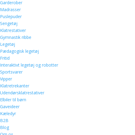
Garderober
Madrasser
Puslepuder
Sengetøj
Klatrestativer
Gymnastik ribbe
Legetøj
Pædagogisk legetøj
Fritid
Interaktivt legetøj og robotter
Sportsvarer
Vipper
Klatretrekanter
Udendørsklatrestativer
Elbiler til børn
Gaveideer
Kæledyr
B2B
Blog
Om os