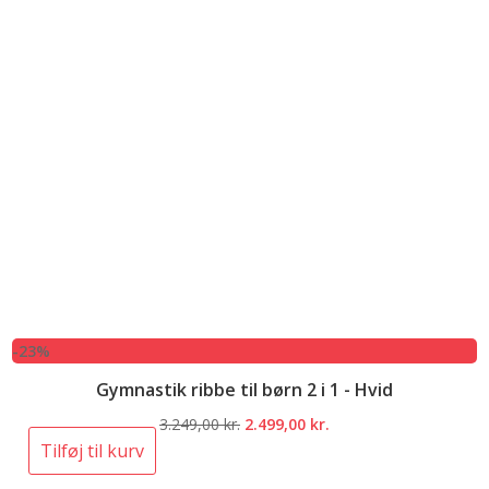
-23%
Gymnastik ribbe til børn 2 i 1 - Hvid
Den
Den
3.249,00
kr.
2.499,00
kr.
oprindelige
aktuelle
Tilføj til kurv
pris
pris