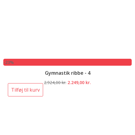
-23%
Gymnastik ribbe - 4
Den
Den
2.924,00
kr.
2.249,00
kr.
oprindelige
aktuelle
Tilføj til kurv
pris
pris
var:
er:
2.924,00 kr..
2.249,00 kr..