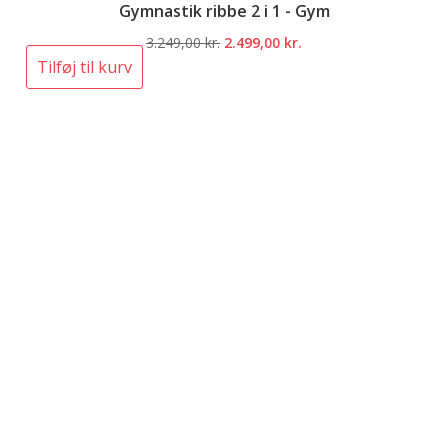
Gymnastik ribbe 2 i 1 - Gym
Den
Den
3.249,00
kr.
2.499,00
kr.
oprindelige
aktuelle
Tilføj til kurv
pris
pris
var:
er:
3.249,00 kr..
2.499,00 kr..