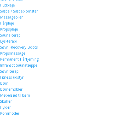
Hudpleje
Sæbe / Sæbeblomster
Massageolier
Hårpleje
Kropspleje
Sauna-terapi
Lys-terapi
Søvn -Recovery Boots
Kropsmassage
Permanent Hårfjerning
Infrarødt Saunatæppe
Søvn-terapi
Fitness udstyr
Børn
Børnemøbler
Møbelsæt til børn
Skuffer
Hylder
Kommoder