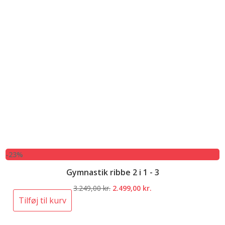
-23%
Gymnastik ribbe 2 i 1 - 3
Den
Den
3.249,00
kr.
2.499,00
kr.
oprindelige
aktuelle
Tilføj til kurv
pris
pris
var:
er: