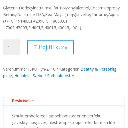
pris
pris
Glycerin,Dodecylnatriumsulfat,Polyvinylalkohol,Cocamidopropyl
var:
er:
Betain,Cocamide DEA,Zea Mays (majs)stivelse,Parfume,Aqua,
551,20 kr..
424,00 kr..
(+/- CI 19140,CI 42090,CI 18050,CI
47005,47005,5,40CI,5,40CI,5,40CI,5,40CI )
Buket
Tilføj til kurv
i
flettet
kurv
-
Varenummer (SKU):
yn-2118
Kategorier:
Beauty & Personlig
stor
pleje
,
Hudpleje
,
Sæbe / Sæbeblomster
orange
antal
Beskrivelse
Smukt emballerede sæbeblomster er en perfekt
gave,bryllupsgaver,julestrømpestopper eller bare en lille