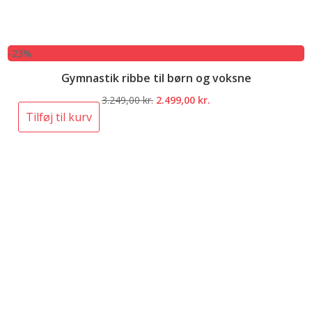
-23%
Gymnastik ribbe til børn og voksne
Den
Den
3.249,00
kr.
2.499,00
kr.
oprindelige
aktuelle
Tilføj til kurv
pris
pris
var:
er:
3.249,00 kr..
2.499,00 kr..