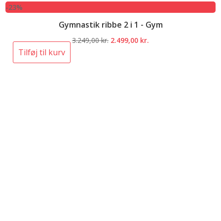
-23%
Gymnastik ribbe 2 i 1 - Gym
Den
Den
3.249,00
kr.
2.499,00
kr.
oprindelige
aktuelle
Tilføj til kurv
pris
pris
var:
er:
3.249,00 kr..
2.499,00 kr..