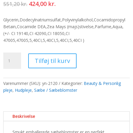
Den
Den
424,00
kr.
551,20
kr.
oprindelige
aktuelle
pris
pris
Glycerin,Dodecylnatriumsulfat,Polyvinylalkohol,Cocamidopropyl
var:
er:
Betain,Cocamide DEA,Zea Mays (majs)stivelse,Parfume,Aqua,
551,20 kr..
424,00 kr..
(+/- CI 19140,CI 42090,CI 18050,CI
47005,47005,5,40CI,5,40CI,5,40CI,5,40CI )
Buket
Tilføj til kurv
i
flettet
kurv
-
Varenummer (SKU):
yn-2120
Kategorier:
Beauty & Personlig
stor
pleje
,
Hudpleje
,
Sæbe / Sæbeblomster
pink
antal
Beskrivelse
Smukt emballerede sæbeblomster er en perfekt