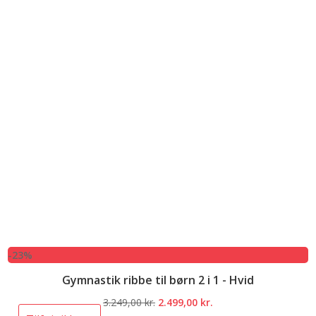
-23%
Gymnastik ribbe til børn 2 i 1 - Hvid
Den
Den
3.249,00
kr.
2.499,00
kr.