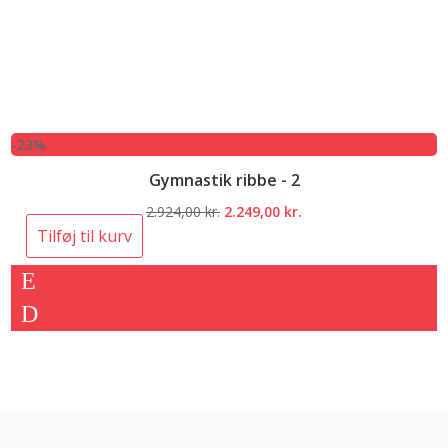
-23%
Gymnastik ribbe - 2
Den
Den
2.924,00
kr.
2.249,00
kr.
oprindelige
aktuelle
Tilføj til kurv
pris
pris
var:
er:
2.924,00 kr..
2.249,00 kr..