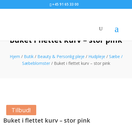
+45 91 65 33 00
Buket i flettet kurv – stor pink
Hjem
/
Butik
/
Beauty & Personlig pleje
/
Hudpleje
/
Sæbe /
Sæbeblomster
/ Buket i flettet kurv – stor pink
Tilbud!
Buket i flettet kurv – stor pink