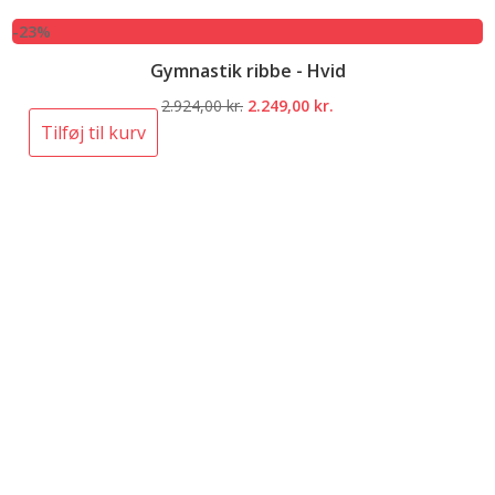
-23%
Gymnastik ribbe - Hvid
Den
Den
2.924,00
kr.
2.249,00
kr.
oprindelige
aktuelle
Tilføj til kurv
pris
pris
var:
er:
2.924,00 kr..
2.249,00 kr..