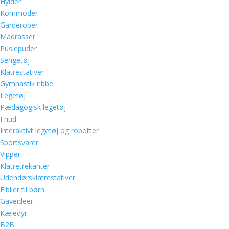
Hylder
Kommoder
Garderober
Madrasser
Puslepuder
Sengetøj
Klatrestativer
Gymnastik ribbe
Legetøj
Pædagogisk legetøj
Fritid
Interaktivt legetøj og robotter
Sportsvarer
Vipper
Klatretrekanter
Udendørsklatrestativer
Elbiler til børn
Gaveideer
Kæledyr
B2B