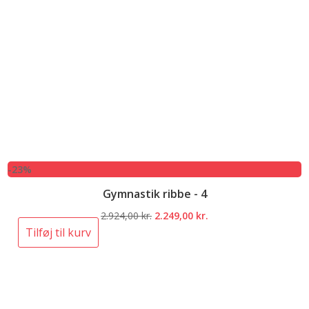
-23%
Gymnastik ribbe - 4
Den
Den
2.924,00
kr.
2.249,00
kr.
oprindelige
aktuelle
Tilføj til kurv
pris
pris
var:
er:
2.924,00 kr..
2.249,00 kr..