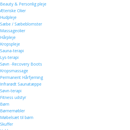
Beauty & Personlig pleje
Æteriske Olier
Hudpleje
Sæbe / Sæbeblomster
Massageolier
Hårpleje
Kropspleje
Sauna-terapi
Lys-terapi
Søvn -Recovery Boots
Kropsmassage
Permanent Hårfjerning
Infrarødt Saunatæppe
Søvn-terapi
Fitness udstyr
Børn
Børnemøbler
Møbelsæt til børn
Skuffer