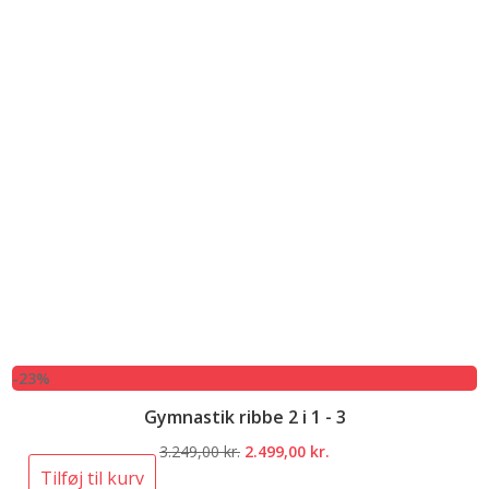
-23%
Gymnastik ribbe 2 i 1 - 3
Den
Den
3.249,00
kr.
2.499,00
kr.
oprindelige
aktuelle
Tilføj til kurv