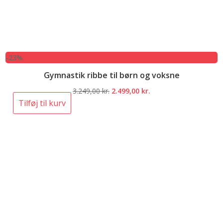
-23%
Gymnastik ribbe til børn og voksne
Den
Den
3.249,00
kr.
2.499,00
kr.
oprindelige
aktuelle
Tilføj til kurv
pris
pris
var:
er:
3.249,00 kr..
2.499,00 kr..