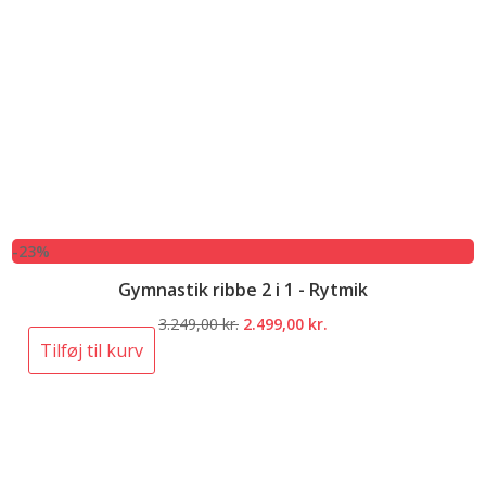
-23%
Gymnastik ribbe 2 i 1 - Rytmik
Den
Den
3.249,00
kr.
2.499,00
kr.
oprindelige
aktuelle
Tilføj til kurv
pris
pris
var:
er:
3.249,00 kr..
2.499,00 kr..