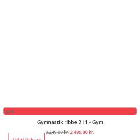
-23%
Gymnastik ribbe 2 i 1 - Gym
Den
Den
3.249,00
kr.
2.499,00
kr.
oprindelige
aktuelle
Tilføj til kurv