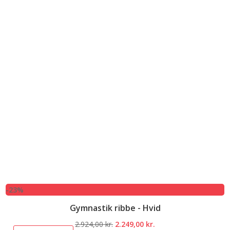
-23%
Gymnastik ribbe - Hvid
Den
Den
2.924,00
kr.
2.249,00
kr.