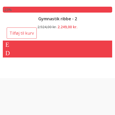
-23%
Gymnastik ribbe - 2
Den
Den
2.924,00
kr.
2.249,00
kr.
oprindelige
aktuelle
Tilføj til kurv
pris
pris
var:
er:
2.924,00 kr..
2.249,00 kr..