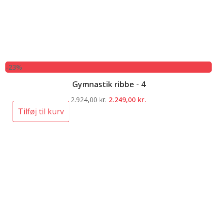
-23%
Gymnastik ribbe - 4
Den
Den
2.924,00
kr.
2.249,00
kr.
oprindelige
aktuelle
Tilføj til kurv
pris
pris
var:
er:
2.924,00 kr..
2.249,00 kr..