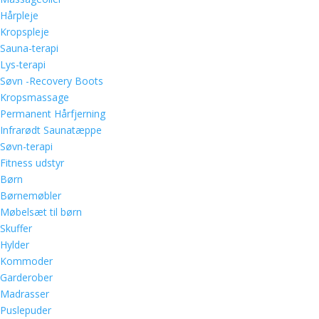
Hårpleje
Kropspleje
Sauna-terapi
Lys-terapi
Søvn -Recovery Boots
Kropsmassage
Permanent Hårfjerning
Infrarødt Saunatæppe
Søvn-terapi
Fitness udstyr
Børn
Børnemøbler
Møbelsæt til børn
Skuffer
Hylder
Kommoder
Garderober
Madrasser
Puslepuder