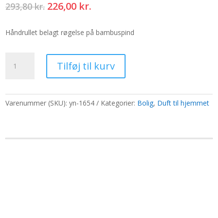
Den
Den
226,00
kr.
293,80
kr.
oprindelige
aktuelle
pris
pris
Håndrullet belagt røgelse på bambuspind
var:
er:
293,80 kr..
226,00 kr..
Bulk
Tilføj til kurv
røgelse
-
Madre
Selva
Varenummer (SKU):
yn-1654
Kategorier:
Bolig
,
Duft til hjemmet
antal