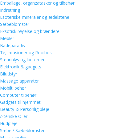
Emballage, organzatasker og tilbehør
Indretning
Esoteriske mineraler og ædelstene
Sæbeblomster
Eksotisk røgelse og brændere
Møbler
Badeparadis
Te, infusioner og Rooibos
Stearinlys og lanterner
Elektronik & gadgets
Biludstyr
Massage apparater
Mobiltilbehør
Computer tilbehør
Gadgets til hjemmet
Beauty & Personlig pleje
Æteriske Olier
Hudpleje
Sæbe / Sæbeblomster
Massageolier