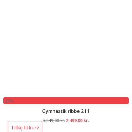
-23%
Gymnastik ribbe 2 i 1
Den
Den
3.249,00
kr.
2.499,00
kr.
oprindelige
aktuelle
Tilføj til kurv