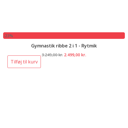
-23%
Gymnastik ribbe 2 i 1 - Rytmik
Den
Den
3.249,00
kr.
2.499,00
kr.
oprindelige
aktuelle
Tilføj til kurv
pris
pris
var:
er:
3.249,00 kr..
2.499,00 kr..