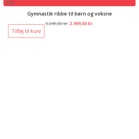
-23%
Gymnastik ribbe til børn og voksne
Den
Den
3.249,00
kr.
2.499,00
kr.
oprindelige
aktuelle
Tilføj til kurv
pris
pris
var:
er:
3.249,00 kr..
2.499,00 kr..