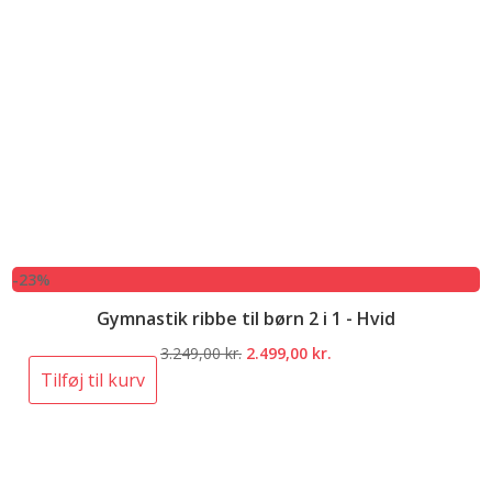
-23%
Gymnastik ribbe til børn 2 i 1 - Hvid
Den
Den
3.249,00
kr.
2.499,00
kr.
oprindelige
aktuelle
Tilføj til kurv
pris
pris
var:
er:
3.249,00 kr..
2.499,00 kr..