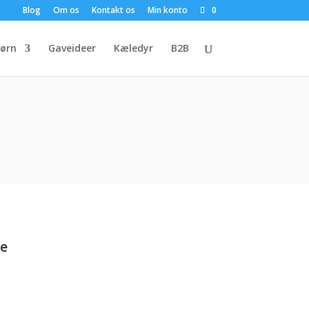
Blog
Om os
Kontakt os
Min konto
0
ørn
Gaveideer
Kæledyr
B2B
je
en
e
ktuelle