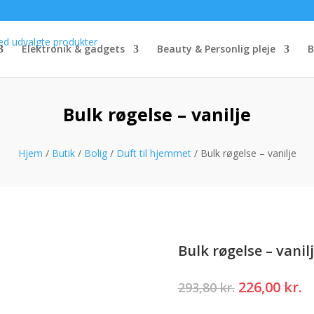
Elektronik & gadgets
Beauty & Personlig pleje
B
Bulk røgelse – vanilje
Hjem
/
Butik
/
Bolig
/
Duft til hjemmet
/ Bulk røgelse – vanilje
Bulk røgelse – vanil
Den
D
226,00
kr.
293,80
kr.
oprindelig
a