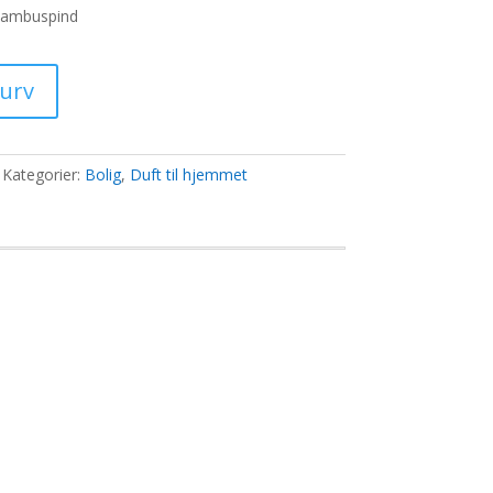
ris
 bambuspind
:
6,00 kr..
kurv
Kategorier:
Bolig
,
Duft til hjemmet