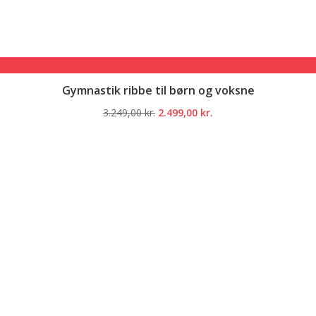
Gymnastik ribbe til børn og voksne
Den
Den
3.249,00
kr.
2.499,00
kr.
oprindelige
aktuelle
pris
pris
var:
er:
3.249,00 kr..
2.499,00 kr..