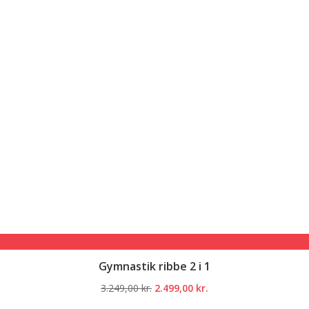
Gymnastik ribbe 2 i 1
Den
Den
3.249,00
kr.
2.499,00
kr.
oprindelige
aktuelle