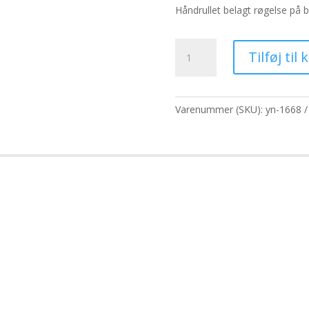
pris
p
Håndrullet belagt røgelse på
var:
er
293,80 kr..
22
Bulk
Tilføj til 
røgelse
-
vanilje
antal
Varenummer (SKU):
yn-1668