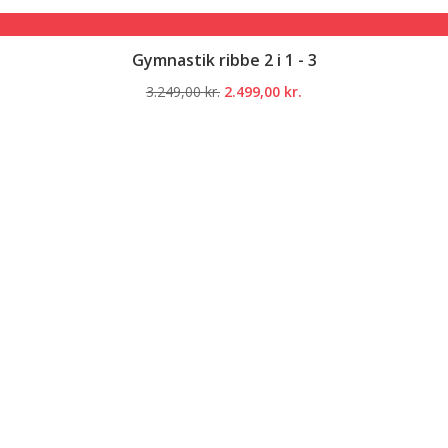
Gymnastik ribbe 2 i 1 - 3
Den
Den
3.249,00
kr.
2.499,00
kr.
oprindelige
aktuelle
pris
pris
var:
er:
3.249,00 kr..
2.499,00 kr..