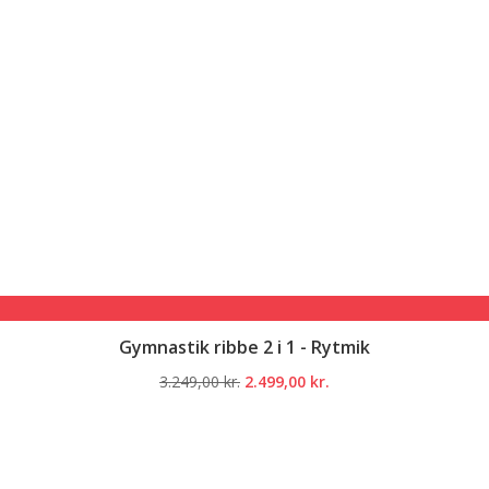
Gymnastik ribbe 2 i 1 - Rytmik
Den
Den
3.249,00
kr.
2.499,00
kr.
oprindelige
aktuelle
pris
pris
var:
er:
3.249,00 kr..
2.499,00 kr..