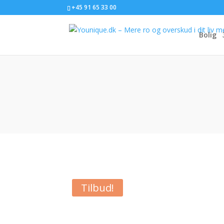
+45 91 65 33 00
Bolig
Tilbud!