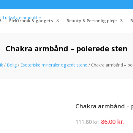
Elektronik & gadgets
Beauty & Personlig pleje
B
Chakra armbånd – polerede sten
ik
/
Bolig
/
Esoteriske mineraler og ædelstene
/ Chakra armbånd – po
Chakra armbånd – p
Den
De
86,00
kr.
111,80
kr.
oprindelig
ak