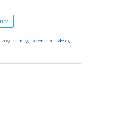
s
00 kr..
kurv
Kategorier:
Bolig
,
Esoteriske mineraler og