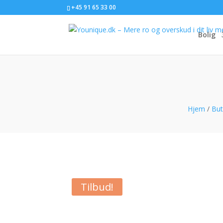
+45 91 65 33 00
Bolig
Hjem
/
But
Tilbud!