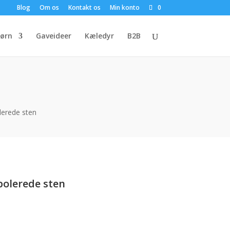
Blog
Om os
Kontakt os
Min konto
0
ørn
Gaveideer
Kæledyr
B2B
lerede sten
olerede sten
n
e
tuelle