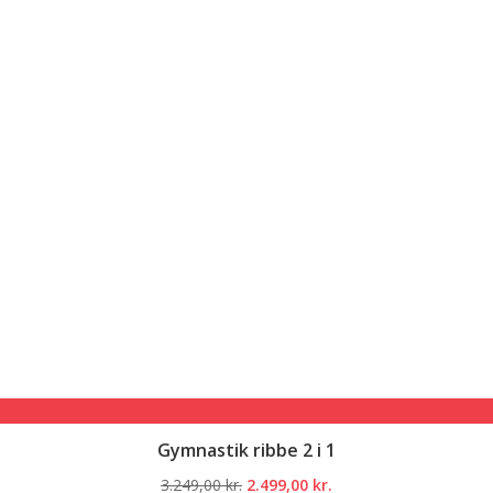
Gymnastik ribbe 2 i 1
Den
Den
3.249,00
kr.
2.499,00
kr.