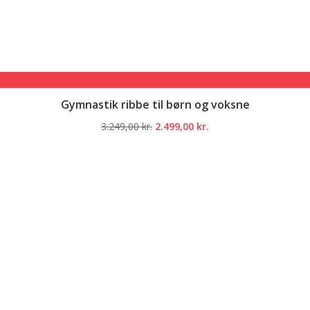
Gymnastik ribbe til børn og voksne
Den
Den
3.249,00
kr.
2.499,00
kr.
oprindelige
aktuelle
pris
pris
var:
er:
3.249,00 kr..
2.499,00 kr..