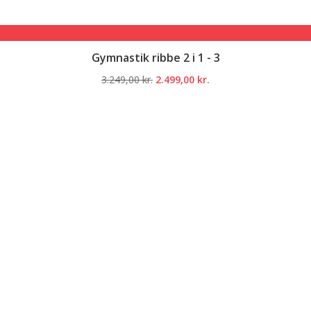
Gymnastik ribbe 2 i 1 - 3
Den
Den
3.249,00
kr.
2.499,00
kr.
oprindelige
aktuelle
pris
pris
var:
er:
3.249,00 kr..
2.499,00 kr..