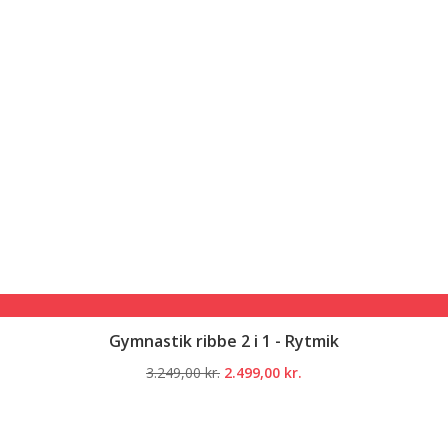
Gymnastik ribbe 2 i 1 - Rytmik
Den
Den
3.249,00
kr.
2.499,00
kr.
oprindelige
aktuelle
pris
pris
var:
er: