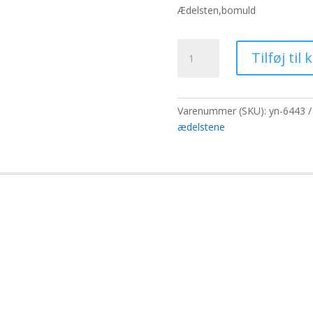
pris
pri
Ædelsten,bomuld
var:
er:
111,80 kr..
86,
Chakra
Tilføj til 
armbånd
-
polerede
sten
Varenummer (SKU):
yn-6443
antal
ædelstene