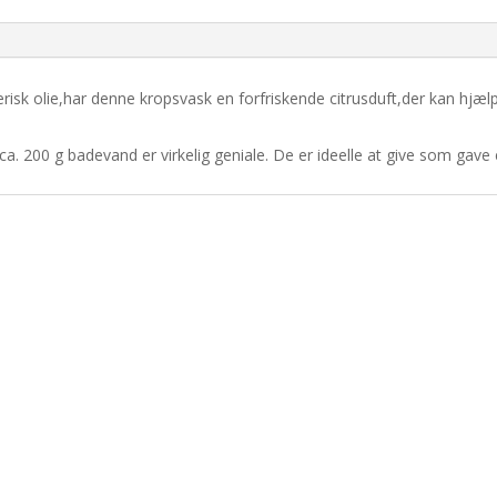
isk olie,har denne kropsvask en forfriskende citrusduft,der kan hjælp
a. 200 g badevand er virkelig geniale. De er ideelle at give som gave ell