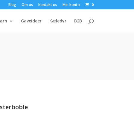
Blog
Om os
Kontakt os
Min konto
0
ørn
Gaveideer
Kæledyr
B2B
msterboble
uelle