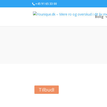
+45 91 65 33 00
Bolig
Tilbud!