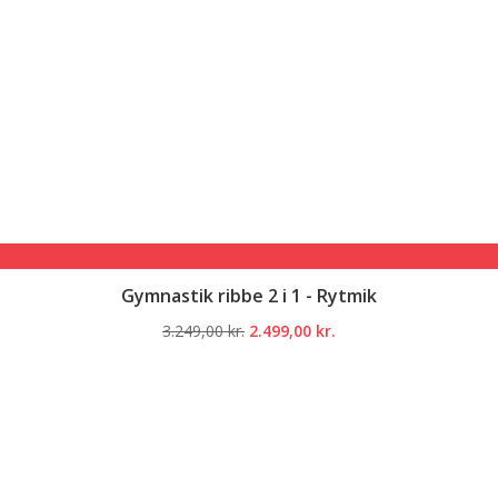
Gymnastik ribbe 2 i 1 - Rytmik
Den
Den
3.249,00
kr.
2.499,00
kr.
oprindelige
aktuelle
pris
pris
var:
er:
3.249,00 kr..
2.499,00 kr..