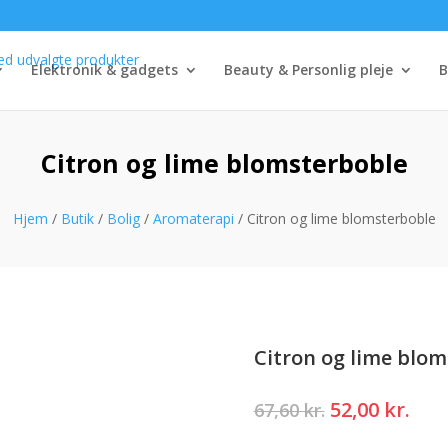
Elektronik & gadgets
Beauty & Personlig pleje
B
Citron og lime blomsterboble
Hjem
/
Butik
/
Bolig
/
Aromaterapi
/ Citron og lime blomsterboble
Citron og lime blo
Den
Den
52,00
kr.
67,60
kr.
oprindelige
akt