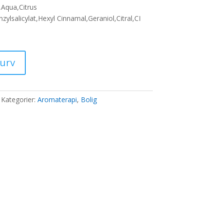
,Aqua,Citrus
lsalicylat,Hexyl Cinnamal,Geraniol,Citral,CI
0 kr..
kurv
Kategorier:
Aromaterapi
,
Bolig