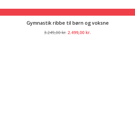
Gymnastik ribbe til børn og voksne
Den
Den
3.249,00
kr.
2.499,00
kr.
oprindelige
aktuelle
pris
pris
var:
er:
3.249,00 kr..
2.499,00 kr..