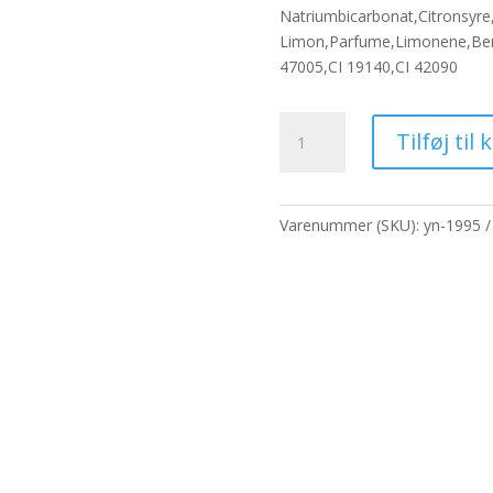
pris
pris
Natriumbicarbonat,Citronsyre
var:
er:
Limon,Parfume,Limonene,Benzy
67,60 kr..
52,0
47005,CI 19140,CI 42090
Citron
Tilføj til 
og
lime
blomsterboble
antal
Varenummer (SKU):
yn-1995