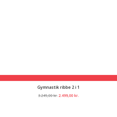
Gymnastik ribbe 2 i 1
Den
Den
3.249,00
kr.
2.499,00
kr.
oprindelige
aktuelle
pris
pris
var:
er: