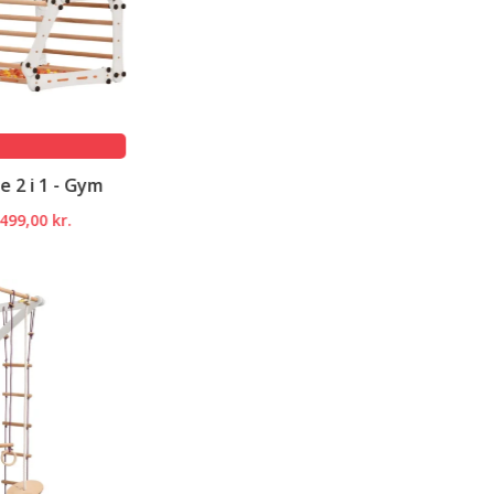
e
0 kr..