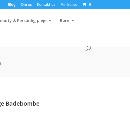
Blog
Om os
Kontakt os
Min konto
0
eauty & Personlig pleje
Børn
e
age Badebombe
uelle