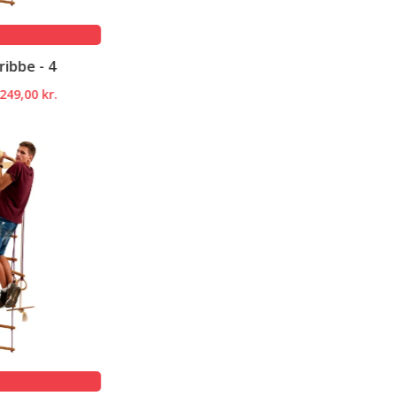
e
0 kr..