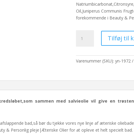
pris
pris
Natriumbicarbonat,Citronsyre
var:
er:
Oil,Juniperus Communis Frugto
65,00 kr..
50,0
forekommende i Beauty & Pers
Clara
Tilføj til 
og
Juniper
Sage
Badebombe
Varenummer (SKU):
yn-1972
antal
kredsløbet,som sammen med salvieolie vil give en trøste
og afslappende bad,så bør du tjekke vores nye linje af æteriske olie
y & Personlig pleje|Æteriske Olier for at opleve et helt specielt bad.