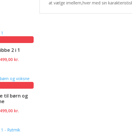
at vælge imellem,hver med sin karakteristis
e
0 kr..
e