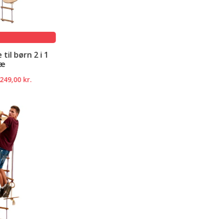
e
0 kr..