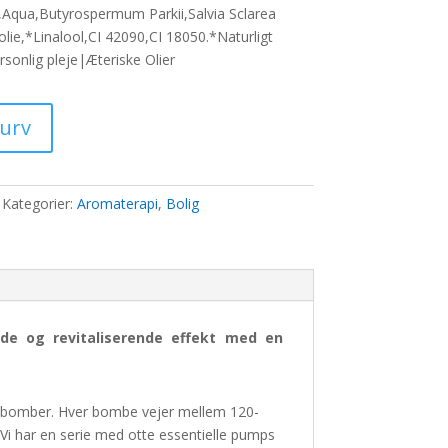
,Aqua,Butyrospermum Parkii,Salvia Sclarea
lie,*Linalool,CI 42090,CI 18050.*Naturligt
0 kr..
onlig pleje|Æteriske Olier
kurv
Kategorier:
Aromaterapi
,
Bolig
nde og revitaliserende effekt med en
badebomber. Hver bombe vejer mellem 120-
 Vi har en serie med otte essentielle pumps