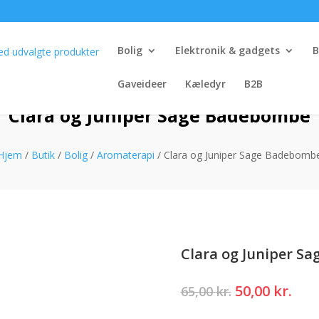
Bolig
Elektronik & gadgets
B
Gaveideer
Kæledyr
B2B
Clara og Juniper Sage Badebombe
Hjem
/
Butik
/
Bolig
/
Aromaterapi
/ Clara og Juniper Sage Badebomb
Clara og Juniper S
Den
Den
50,00
kr.
65,00
kr.
oprindelige
akt