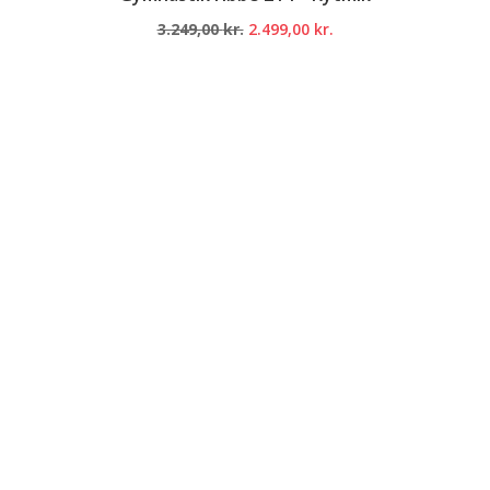
Den
Den
3.249,00
kr.
2.499,00
kr.
oprindelige
aktuelle
pris
pris
var:
er:
3.249,00 kr..
2.499,00 kr..