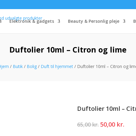
Elektronik & gadgets
Beauty & Personlig pleje
B
Duftolier 10ml – Citron og lime
Hjem
/
Butik
/
Bolig
/
Duft til hjemmet
/ Duftolier 10ml – Citron og lim
Duftolier 10ml – Cit
Den
Den
50,00
kr.
65,00
kr.
oprindelige
akt