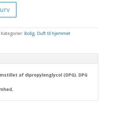
kurv
0 kr..
Kategorier:
Bolig
,
Duft til hjemmet
mstillet af
dipropylenglycol (DPG)
. DPG
omhed.