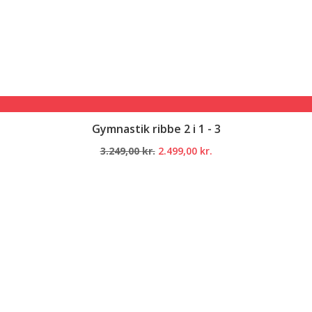
Gymnastik ribbe 2 i 1 - 3
Den
Den
3.249,00
kr.
2.499,00
kr.
oprindelige
aktuelle
pris
pris
var:
er:
3.249,00 kr..
2.499,00 kr..