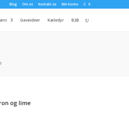
Blog
Om os
Kontakt os
Min konto
0
ørn
Gaveideer
Kæledyr
B2B
e
ron og lime
uelle