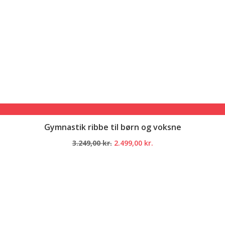
Gymnastik ribbe til børn og voksne
Den
Den
3.249,00
kr.
2.499,00
kr.
oprindelige
aktuelle
pris
pris
var:
er:
3.249,00 kr..
2.499,00 kr..