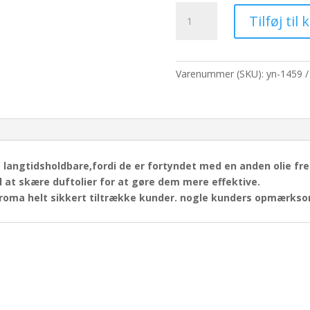
pris
pris
Duftolier
var:
er:
Tilføj til 
10ml
65,00 kr..
50,0
-
Citron
og
Varenummer (SKU):
yn-1459
lime
antal
 langtidsholdbare,fordi de er fortyndet med en anden olie fre
l at skære duftolier for at gøre dem mere effektive.
aroma
helt sikkert tiltrække kunder. nogle kunders opmærks