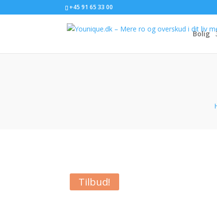
+45 91 65 33 00
Bolig
Tilbud!