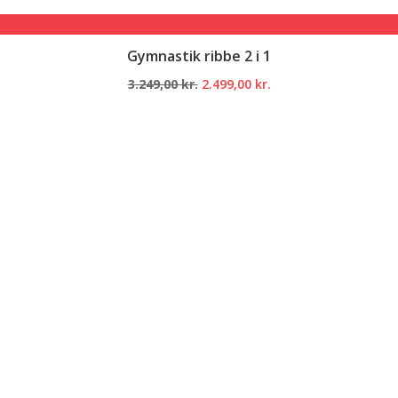
Gymnastik ribbe 2 i 1
Den
Den
3.249,00
kr.
2.499,00
kr.
oprindelige
aktuelle
pris
pris
var:
er:
3.249,00 kr..
2.499,00 kr..