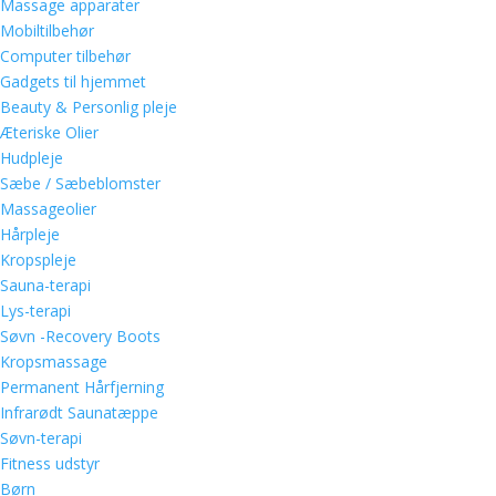
Massage apparater
Mobiltilbehør
Computer tilbehør
Gadgets til hjemmet
Beauty & Personlig pleje
Æteriske Olier
Hudpleje
Sæbe / Sæbeblomster
Massageolier
Hårpleje
Kropspleje
Sauna-terapi
Lys-terapi
Søvn -Recovery Boots
Kropsmassage
Permanent Hårfjerning
Infrarødt Saunatæppe
Søvn-terapi
Fitness udstyr
Børn