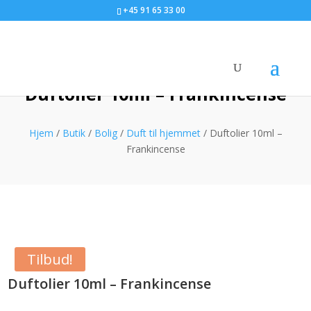
+45 91 65 33 00
Duftolier 10ml – Frankincense
Hjem
/
Butik
/
Bolig
/
Duft til hjemmet
/ Duftolier 10ml –
Frankincense
Tilbud!
Duftolier 10ml – Frankincense