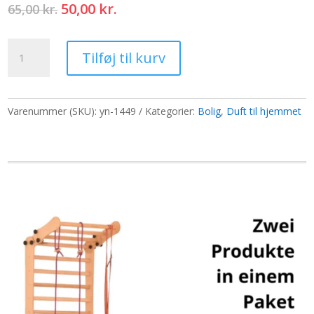
Den
Den
50,00
kr.
65,00
kr.
oprindelige
aktuelle
pris
pris
Duftolier
var:
er:
Tilføj til kurv
10ml
65,00 kr..
50,00 kr..
-
Frankincense
antal
Varenummer (SKU):
yn-1449
Kategorier:
Bolig
,
Duft til hjemmet