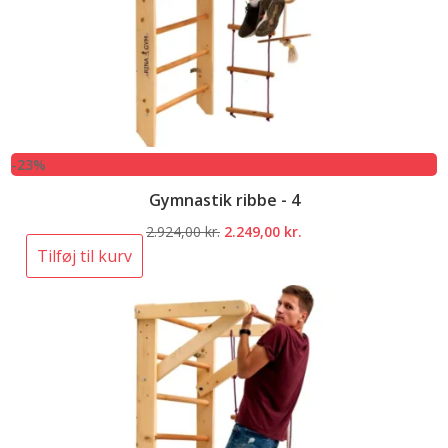
-23%
Gymnastik ribbe - 4
Den
Den
2.924,00
kr.
2.249,00
kr.
oprindelige
aktuelle
Tilføj til kurv
pris
pris
var:
er:
2.924,00 kr..
2.249,00 kr..