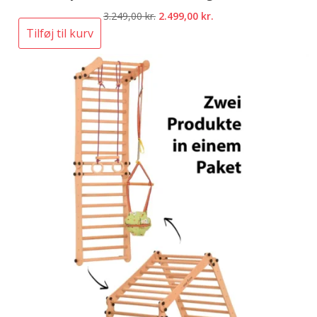
Den
Den
3.249,00
kr.
2.499,00
kr.
oprindelige
aktuelle
Tilføj til kurv
pris
pris
var:
er:
3.249,00 kr..
2.499,00 kr..