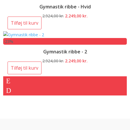
Gymnastik ribbe - Hvid
Den
Den
2.924,00
kr.
2.249,00
kr.
oprindelige
aktuelle
Tilføj til kurv
pris
pris
var:
er:
-23%
2.924,00 kr..
2.249,00 kr..
Gymnastik ribbe - 2
Den
Den
2.924,00
kr.
2.249,00
kr.
oprindelige
aktuelle
Tilføj til kurv
pris
pris
var:
er:
2.924,00 kr..
2.249,00 kr..