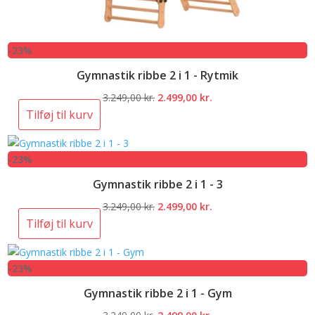
-23%
Gymnastik ribbe 2 i 1 - Rytmik
Den
Den
3.249,00
kr.
2.499,00
kr.
oprindelige
aktuelle
Tilføj til kurv
pris
pris
var:
er:
-23%
3.249,00 kr..
2.499,00 kr..
Gymnastik ribbe 2 i 1 - 3
Den
Den
3.249,00
kr.
2.499,00
kr.
oprindelige
aktuelle
Tilføj til kurv
pris
pris
var:
er:
-23%
3.249,00 kr..
2.499,00 kr..
Gymnastik ribbe 2 i 1 - Gym
Den
Den