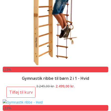
-23%
Gymnastik ribbe til børn 2 i 1 - Hvid
Den
Den
3.249,00
kr.
2.499,00
kr.
oprindelige
aktuelle
Tilføj til kurv
pris
pris
var:
er:
-23%
3.249,00 kr..
2.499,00 kr..