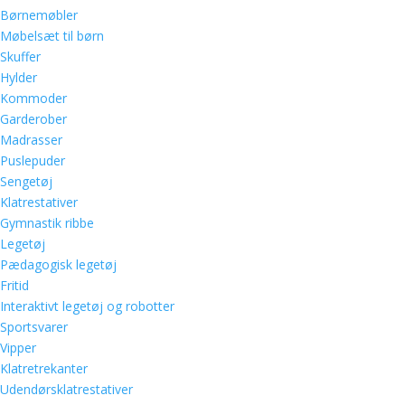
Børnemøbler
Møbelsæt til børn
Skuffer
Hylder
Kommoder
Garderober
Madrasser
Puslepuder
Sengetøj
Klatrestativer
Gymnastik ribbe
Legetøj
Pædagogisk legetøj
Fritid
Interaktivt legetøj og robotter
Sportsvarer
Vipper
Klatretrekanter
Udendørsklatrestativer