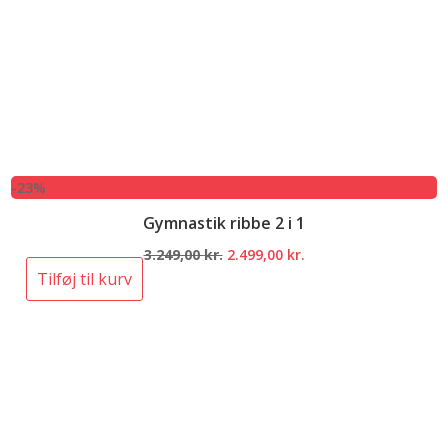
-23%
Gymnastik ribbe 2 i 1
Den
Den
3.249,00
kr.
2.499,00
kr.
oprindelige
aktuelle
Tilføj til kurv
pris
pris
var:
er:
3.249,00 kr..
2.499,00 kr..