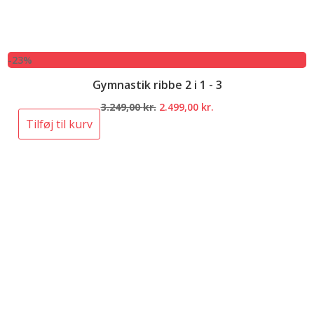
-23%
Gymnastik ribbe 2 i 1 - 3
Den
Den
3.249,00
kr.
2.499,00
kr.
oprindelige
aktuelle
Tilføj til kurv
pris
pris
var:
er:
3.249,00 kr..
2.499,00 kr..