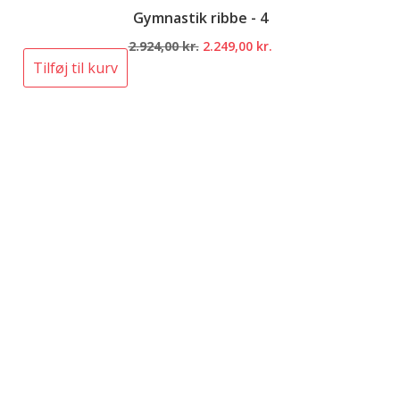
Gymnastik ribbe - 4
Den
Den
2.924,00
kr.
2.249,00
kr.
oprindelige
aktuelle
Tilføj til kurv
pris
pris
var:
er:
2.924,00 kr..
2.249,00 kr..