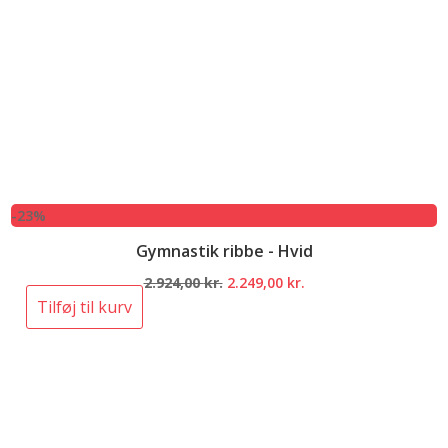
-23%
Gymnastik ribbe - Hvid
Den
Den
2.924,00
kr.
2.249,00
kr.
oprindelige
aktuelle
Tilføj til kurv
pris
pris
var:
er:
2.924,00 kr..
2.249,00 kr..