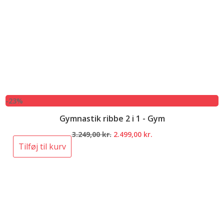
-23%
Gymnastik ribbe 2 i 1 - Gym
Den
Den
3.249,00
kr.
2.499,00
kr.
oprindelige
aktuelle
Tilføj til kurv
pris
pris
var:
er:
3.249,00 kr..
2.499,00 kr..