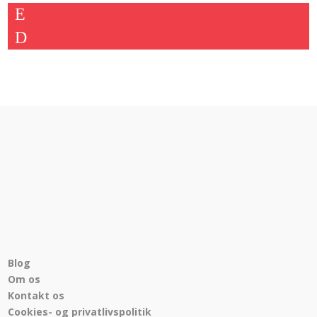
var:
er:
2.924,00 kr..
2.249,00 kr..
Blog
Om os
Kontakt os
Cookies- og privatlivspolitik