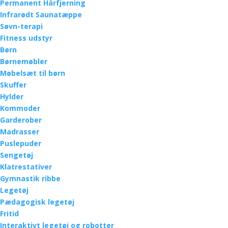
Permanent Hårfjerning
Infrarødt Saunatæppe
Søvn-terapi
Fitness udstyr
Børn
Børnemøbler
Møbelsæt til børn
Skuffer
Hylder
Kommoder
Garderober
Madrasser
Puslepuder
Sengetøj
Klatrestativer
Gymnastik ribbe
Legetøj
Pædagogisk legetøj
Fritid
Interaktivt legetøj og robotter