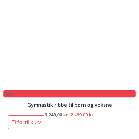
-23%
Gymnastik ribbe til børn og voksne
Den
Den
3.249,00
kr.
2.499,00
kr.
oprindelige
aktuelle
Tilføj til kurv
pris
pris
var:
er: