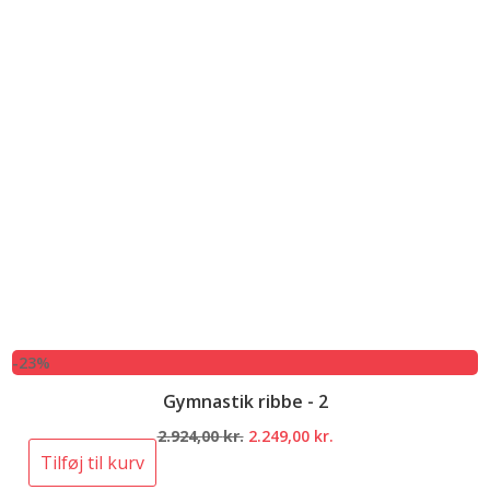
-23%
Gymnastik ribbe - 2
Den
Den
2.924,00
kr.
2.249,00
kr.
oprindelige
aktuelle
Tilføj til kurv
pris
pris