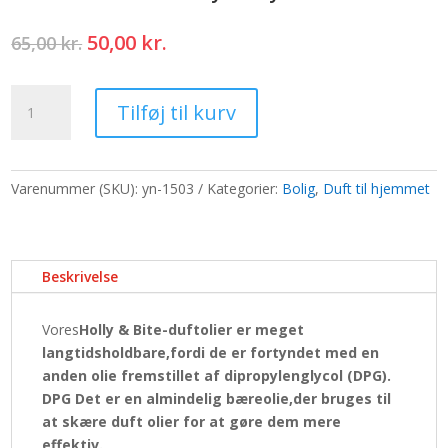
Den
Den
50,00
kr.
65,00
kr.
oprindelige
aktuelle
pris
pris
Duftolier
var:
er:
Tilføj til kurv
10ml
65,00 kr..
50,00 kr..
-
Holly
Berry
Varenummer (SKU):
yn-1503
Kategorier:
Bolig
,
Duft til hjemmet
&
Mistelten
antal
Beskrivelse
Vores
Holly & Bite-duftolier er meget
langtidsholdbare,fordi de er fortyndet med en
anden olie fremstillet af
dipropylenglycol (DPG).
DPG Det er en almindelig bæreolie,der bruges til
at skære duft olier for at gøre dem mere
effektiv.