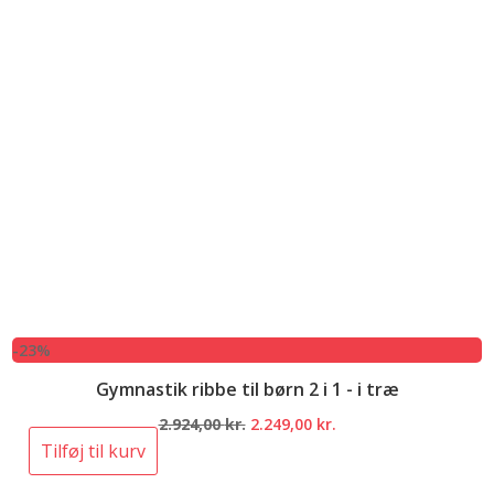
-23%
Gymnastik ribbe til børn 2 i 1 - i træ
Den
Den
2.924,00
kr.
2.249,00
kr.
oprindelige
aktuelle
Tilføj til kurv
pris
pris