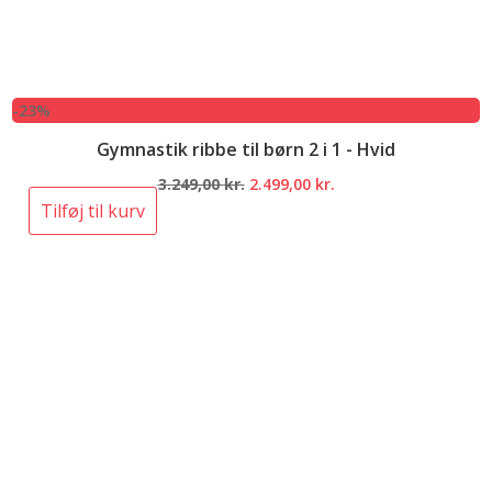
-23%
Gymnastik ribbe til børn 2 i 1 - Hvid
Den
Den
3.249,00
kr.
2.499,00
kr.
oprindelige
aktuelle
Tilføj til kurv
pris
pris
var:
er:
3.249,00 kr..
2.499,00 kr..