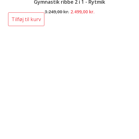
Gymnastik ribbe 2 i 1 - Rytmik
Den
Den
3.249,00
kr.
2.499,00
kr.
oprindelige
aktuelle
Tilføj til kurv
pris
pris
var:
er:
3.249,00 kr..
2.499,00 kr..