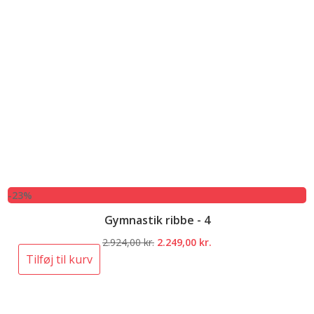
-23%
Gymnastik ribbe - 4
Den
Den
2.924,00
kr.
2.249,00
kr.
oprindelige
aktuelle
Tilføj til kurv
pris
pris
var:
er:
2.924,00 kr..
2.249,00 kr..