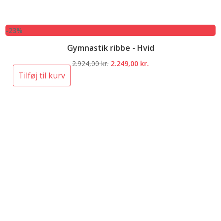
-23%
Gymnastik ribbe - Hvid
Den
Den
2.924,00
kr.
2.249,00
kr.
oprindelige
aktuelle
Tilføj til kurv
pris
pris
var:
er:
2.924,00 kr..
2.249,00 kr..