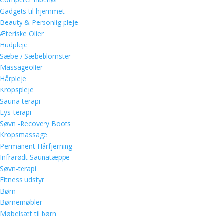
Gadgets til hjemmet
Beauty & Personlig pleje
Æteriske Olier
Hudpleje
Sæbe / Sæbeblomster
Massageolier
Hårpleje
Kropspleje
Sauna-terapi
Lys-terapi
Søvn -Recovery Boots
Kropsmassage
Permanent Hårfjerning
Infrarødt Saunatæppe
Søvn-terapi
Fitness udstyr
Børn
Børnemøbler
Møbelsæt til børn