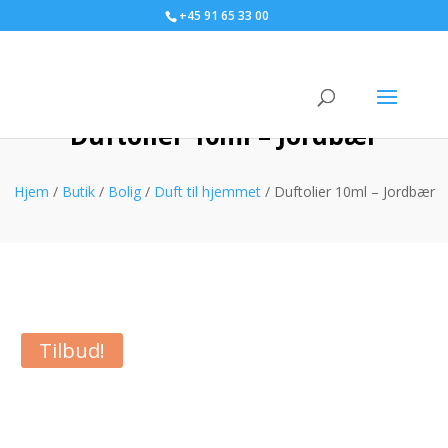
+45 91 65 33 00
Duftolier 10ml – Jordbær
Hjem
/
Butik
/
Bolig
/
Duft til hjemmet
/ Duftolier 10ml – Jordbær
Tilbud!