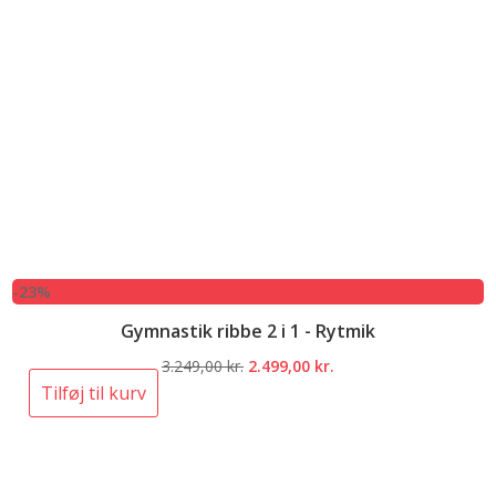
-23%
Gymnastik ribbe 2 i 1 - Rytmik
Den
Den
3.249,00
kr.
2.499,00
kr.
oprindelige
aktuelle
Tilføj til kurv
pris
pris
var:
er:
3.249,00 kr..
2.499,00 kr..