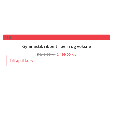
-23%
Gymnastik ribbe til børn og voksne
Den
Den
3.249,00
kr.
2.499,00
kr.
oprindelige
aktuelle
Tilføj til kurv
pris
pris
var:
er:
3.249,00 kr..
2.499,00 kr..