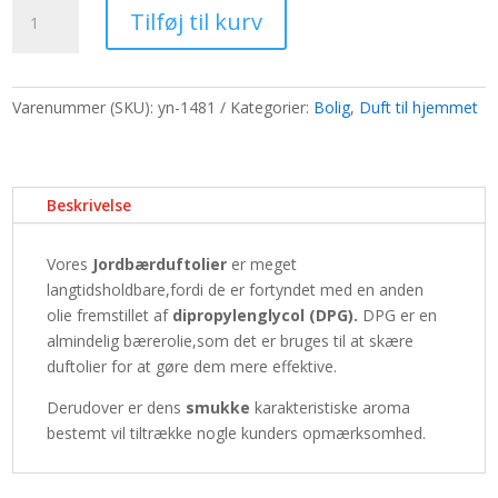
Duftolier
var:
er:
Tilføj til kurv
10ml
65,00 kr..
50,00 kr..
-
Jordbær
antal
Varenummer (SKU):
yn-1481
Kategorier:
Bolig
,
Duft til hjemmet
Beskrivelse
Vores
Jordbærduftolier
er meget
langtidsholdbare,fordi de er fortyndet med en anden
olie fremstillet af
dipropylenglycol (DPG).
DPG er en
almindelig bærerolie,som det er bruges til at skære
duftolier for at gøre dem mere effektive.
Derudover er dens
smukke
karakteristiske aroma
bestemt vil tiltrække nogle kunders opmærksomhed.