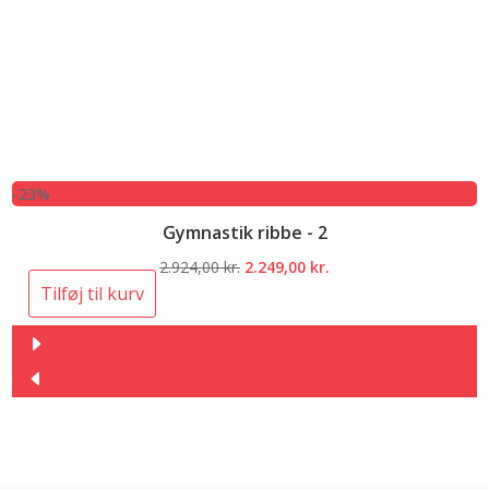
-23%
Gymnastik ribbe - 2
Den
Den
2.924,00
kr.
2.249,00
kr.
oprindelige
aktuelle
Tilføj til kurv
pris
pris
var:
er:
2.924,00 kr..
2.249,00 kr..