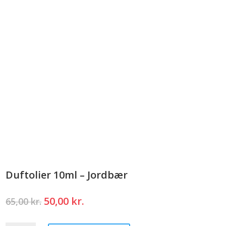
Duftolier 10ml – Jordbær
Den
Den
50,00
kr.
65,00
kr.
oprindelige
aktuelle
pris
pris