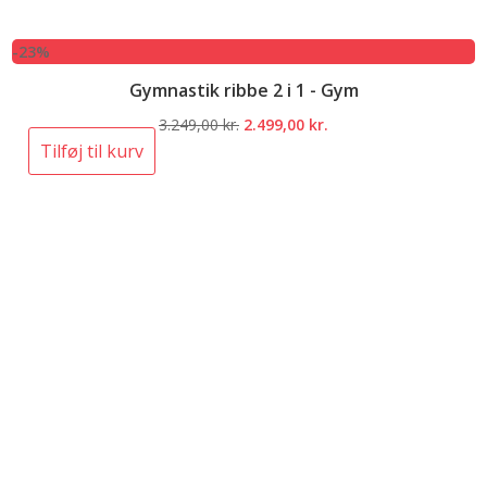
-23%
Gymnastik ribbe 2 i 1 - Gym
Den
Den
3.249,00
kr.
2.499,00
kr.
oprindelige
aktuelle
Tilføj til kurv
pris
pris
var:
er:
3.249,00 kr..
2.499,00 kr..