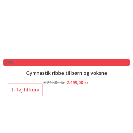
-23%
Gymnastik ribbe til børn og voksne
Den
Den
3.249,00
kr.
2.499,00
kr.
oprindelige
aktuelle
Tilføj til kurv
pris
pris
var:
er:
3.249,00 kr..
2.499,00 kr..