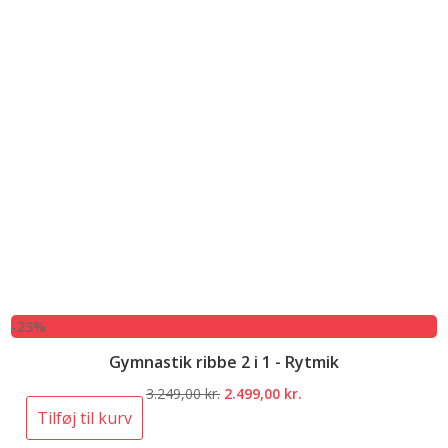
-23%
Gymnastik ribbe 2 i 1 - Rytmik
Den
Den
3.249,00
kr.
2.499,00
kr.
oprindelige
aktuelle
Tilføj til kurv
pris
pris