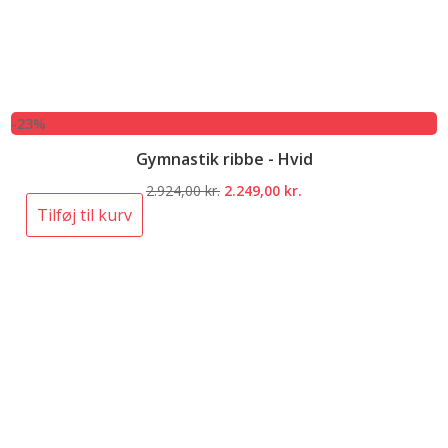
-23%
Gymnastik ribbe - Hvid
Den
Den
2.924,00
kr.
2.249,00
kr.
oprindelige
aktuelle
Tilføj til kurv
pris
pris
var:
er:
2.924,00 kr..
2.249,00 kr..