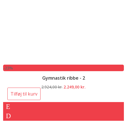
-23%
Gymnastik ribbe - 2
Den
Den
2.924,00
kr.
2.249,00
kr.
oprindelige
aktuelle
Tilføj til kurv
pris
pris
var:
er:
2.924,00 kr..
2.249,00 kr..