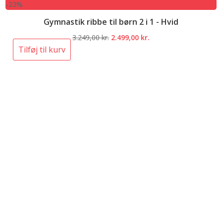
-23%
Gymnastik ribbe til børn 2 i 1 - Hvid
Den
Den
3.249,00
kr.
2.499,00
kr.
oprindelige
aktuelle
Tilføj til kurv
pris
pris
var:
er:
3.249,00 kr..
2.499,00 kr..