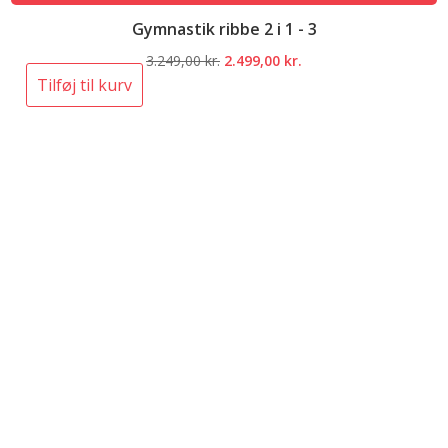
Gymnastik ribbe 2 i 1 - 3
Den
Den
3.249,00
kr.
2.499,00
kr.
oprindelige
aktuelle
Tilføj til kurv
pris
pris
var:
er:
3.249,00 kr..
2.499,00 kr..