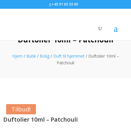
+45 91 65 33 00
Duftolier 10ml – Patchouli
Hjem
/
Butik
/
Bolig
/
Duft til hjemmet
/ Duftolier 10ml –
Patchouli
Tilbud!
Duftolier 10ml – Patchouli