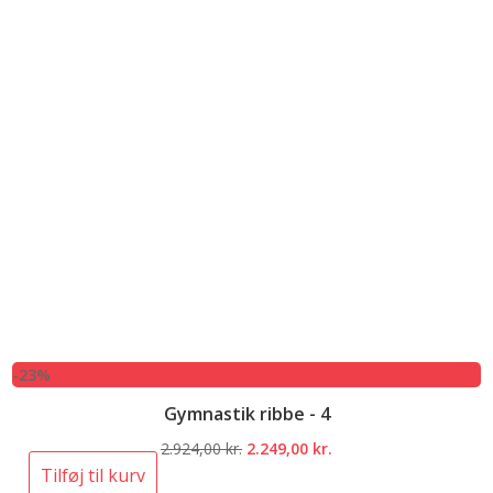
-23%
Gymnastik ribbe - 4
Den
Den
2.924,00
kr.
2.249,00
kr.
oprindelige
aktuelle
Tilføj til kurv