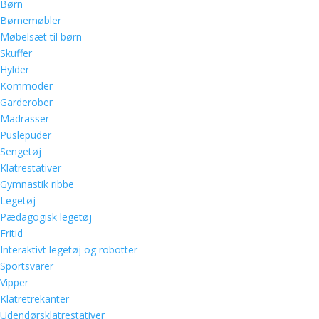
Børn
Børnemøbler
Møbelsæt til børn
Skuffer
Hylder
Kommoder
Garderober
Madrasser
Puslepuder
Sengetøj
Klatrestativer
Gymnastik ribbe
Legetøj
Pædagogisk legetøj
Fritid
Interaktivt legetøj og robotter
Sportsvarer
Vipper
Klatretrekanter
Udendørsklatrestativer