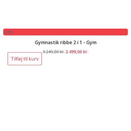
-23%
Gymnastik ribbe 2 i 1 - Gym
Den
Den
3.249,00
kr.
2.499,00
kr.
oprindelige
aktuelle
Tilføj til kurv
pris
pris
var:
er:
3.249,00 kr..
2.499,00 kr..