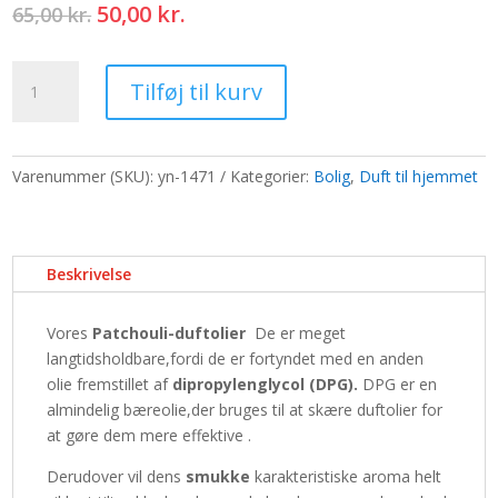
Den
Den
50,00
kr.
65,00
kr.
oprindelige
aktuelle
pris
pris
Duftolier
var:
er:
Tilføj til kurv
10ml
65,00 kr..
50,00 kr..
-
Patchouli
antal
Varenummer (SKU):
yn-1471
Kategorier:
Bolig
,
Duft til hjemmet
Beskrivelse
Vores
Patchouli-duftolier
De er meget
langtidsholdbare,fordi de er fortyndet med en anden
olie fremstillet af
dipropylenglycol (DPG).
DPG er en
almindelig bæreolie,der bruges til at skære duftolier for
at gøre dem mere effektive .
Derudover vil dens
smukke
karakteristiske aroma helt