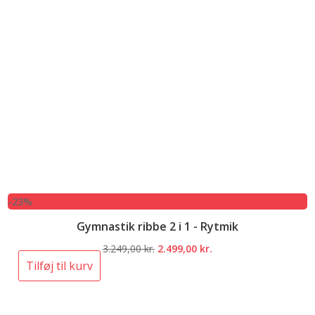
-23%
Gymnastik ribbe 2 i 1 - Rytmik
Den
Den
3.249,00
kr.
2.499,00
kr.
oprindelige
aktuelle
Tilføj til kurv
pris
pris
var:
er:
3.249,00 kr..
2.499,00 kr..