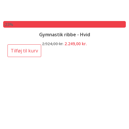
-23%
Gymnastik ribbe - Hvid
Den
Den
2.924,00
kr.
2.249,00
kr.
oprindelige
aktuelle
Tilføj til kurv
pris
pris
var:
er:
2.924,00 kr..
2.249,00 kr..