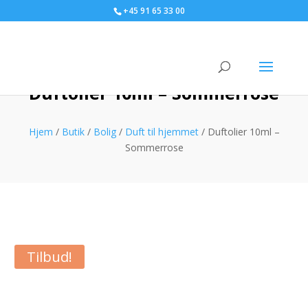
+45 91 65 33 00
Duftolier 10ml – Sommerrose
Hjem
/
Butik
/
Bolig
/
Duft til hjemmet
/ Duftolier 10ml –
Sommerrose
Tilbud!