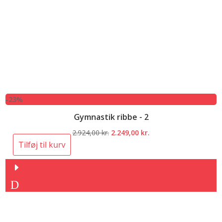
-23%
Gymnastik ribbe - 2
Den
Den
2.924,00
kr.
2.249,00
kr.
oprindelige
aktuelle
Tilføj til kurv
pris
pris
var:
er:
2.924,00 kr..
2.249,00 kr..