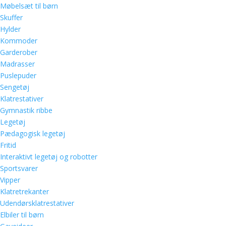
Møbelsæt til børn
Skuffer
Hylder
Kommoder
Garderober
Madrasser
Puslepuder
Sengetøj
Klatrestativer
Gymnastik ribbe
Legetøj
Pædagogisk legetøj
Fritid
Interaktivt legetøj og robotter
Sportsvarer
Vipper
Klatretrekanter
Udendørsklatrestativer
Elbiler til børn