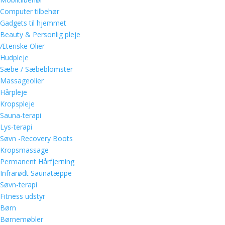
Computer tilbehør
Gadgets til hjemmet
Beauty & Personlig pleje
Æteriske Olier
Hudpleje
Sæbe / Sæbeblomster
Massageolier
Hårpleje
Kropspleje
Sauna-terapi
Lys-terapi
Søvn -Recovery Boots
Kropsmassage
Permanent Hårfjerning
Infrarødt Saunatæppe
Søvn-terapi
Fitness udstyr
Børn
Børnemøbler