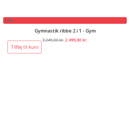
-23%
Gymnastik ribbe 2 i 1 - Gym
Den
Den
3.249,00
kr.
2.499,00
kr.
oprindelige
aktuelle
Tilføj til kurv
pris
pris
var:
er:
3.249,00 kr..
2.499,00 kr..