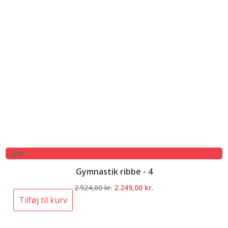
-23%
Gymnastik ribbe - 4
Den
Den
2.924,00
kr.
2.249,00
kr.
oprindelige
aktuelle
Tilføj til kurv
pris
pris
var:
er: