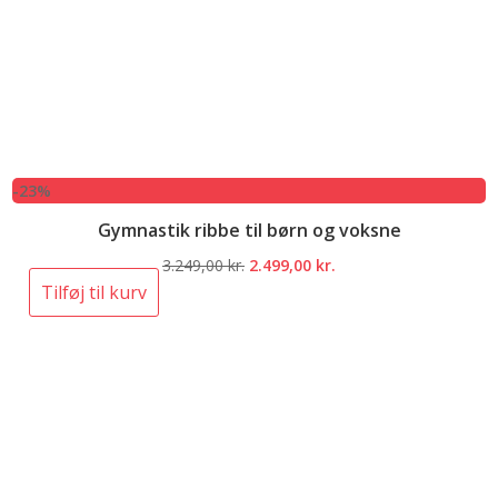
-23%
Gymnastik ribbe til børn og voksne
Den
Den
3.249,00
kr.
2.499,00
kr.
oprindelige
aktuelle
Tilføj til kurv
pris
pris
var:
er:
3.249,00 kr..
2.499,00 kr..