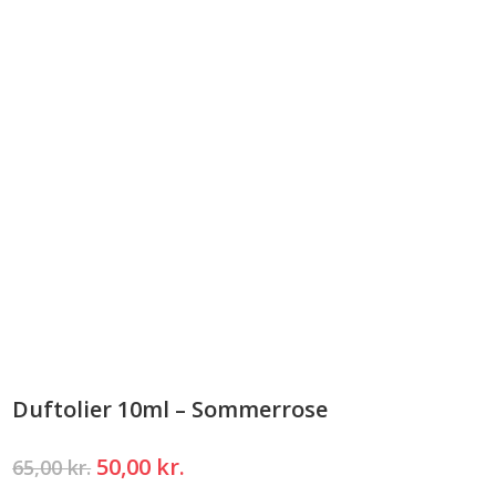
Duftolier 10ml – Sommerrose
Den
Den
50,00
kr.
65,00
kr.
oprindelige
aktuelle