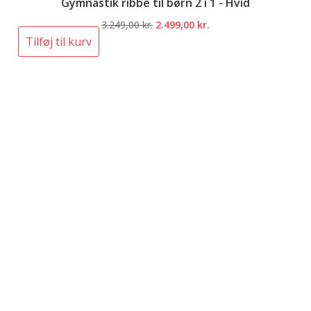
Gymnastik ribbe til børn 2 i 1 - Hvid
Den
Den
3.249,00
kr.
2.499,00
kr.
oprindelige
aktuelle
Tilføj til kurv
pris
pris
var:
er:
3.249,00 kr..
2.499,00 kr..