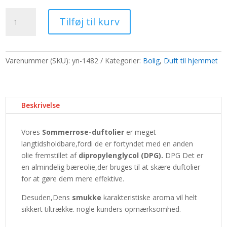
pris
pris
Duftolier
var:
er:
Tilføj til kurv
10ml
65,00 kr..
50,00 kr..
-
Sommerrose
antal
Varenummer (SKU):
yn-1482
Kategorier:
Bolig
,
Duft til hjemmet
Beskrivelse
Vores
Sommerrose-duftolier
er meget
langtidsholdbare,fordi de er fortyndet med en anden
olie fremstillet af
dipropylenglycol (DPG).
DPG Det er
en almindelig bæreolie,der bruges til at skære duftolier
for at gøre dem mere effektive.
Desuden,Dens
smukke
karakteristiske aroma vil helt
sikkert tiltrække. nogle kunders opmærksomhed.