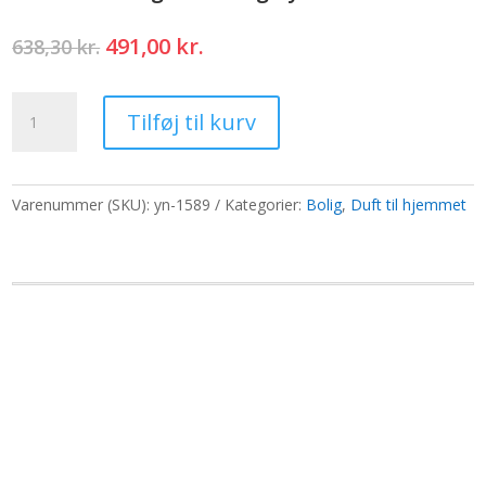
Den
Den
491,00
kr.
638,30
kr.
oprindelige
aktuelle
pris
pris
Duftolier
var:
er:
Tilføj til kurv
250g
638,30 kr..
491,00 kr..
-
Æble
og
Varenummer (SKU):
yn-1589
Kategorier:
Bolig
,
Duft til hjemmet
hyldeblomst
antal