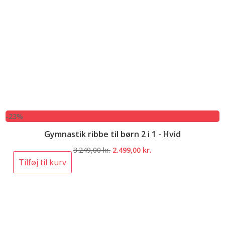
-23%
Gymnastik ribbe til børn 2 i 1 - Hvid
Den
Den
3.249,00
kr.
2.499,00
kr.
oprindelige
aktuelle
Tilføj til kurv
pris
pris
var:
er:
3.249,00 kr..
2.499,00 kr..