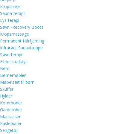
Kropspleje
Sauna-terapi
Lys-terapi
Søvn -Recovery Boots
Kropsmassage
Permanent Hårfjerning
Infrarødt Saunatæppe
Søvn-terapi
Fitness udstyr
Børn
Børnemøbler
Møbelsæt til børn
Skuffer
Hylder
Kommoder
Garderober
Madrasser
Puslepuder
Sengetøj