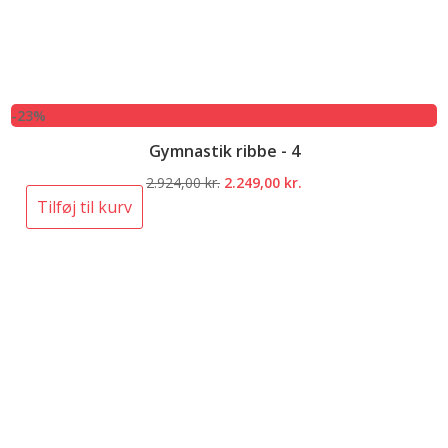
-23%
Gymnastik ribbe - 4
Den
Den
2.924,00
kr.
2.249,00
kr.
oprindelige
aktuelle
Tilføj til kurv
pris
pris
var:
er:
2.924,00 kr..
2.249,00 kr..