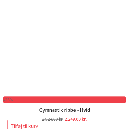
-23%
Gymnastik ribbe - Hvid
Den
Den
2.924,00
kr.
2.249,00
kr.
oprindelige
aktuelle
Tilføj til kurv