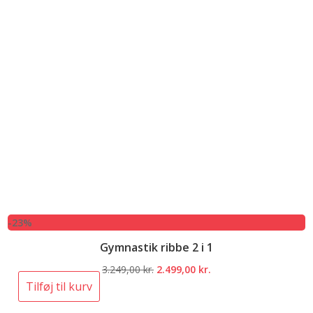
-23%
Gymnastik ribbe 2 i 1
Den
Den
3.249,00
kr.
2.499,00
kr.
oprindelige
aktuelle
Tilføj til kurv
pris
pris