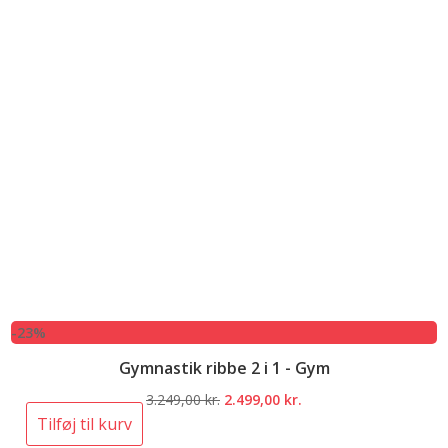
-23%
Gymnastik ribbe 2 i 1 - Gym
Den
Den
3.249,00
kr.
2.499,00
kr.
oprindelige
aktuelle
Tilføj til kurv
pris
pris