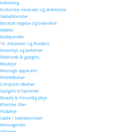
Indretning
Esoteriske mineraler og ædelstene
Sæbeblomster
Eksotisk røgelse og brændere
Møbler
Badeparadis
Te, infusioner og Rooibos
Stearinlys og lanterner
Elektronik & gadgets
Biludstyr
Massage apparater
Mobiltilbehør
Computer tilbehør
Gadgets til hjemmet
Beauty & Personlig pleje
Æteriske Olier
Hudpleje
Sæbe / Sæbeblomster
Massageolier
Hårpleje