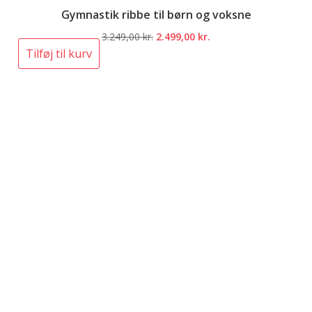
Gymnastik ribbe til børn og voksne
Den
Den
3.249,00
kr.
2.499,00
kr.
oprindelige
aktuelle
Tilføj til kurv
pris
pris
var:
er:
3.249,00 kr..
2.499,00 kr..