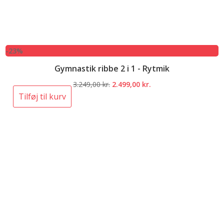
-23%
Gymnastik ribbe 2 i 1 - Rytmik
Den
Den
3.249,00
kr.
2.499,00
kr.
oprindelige
aktuelle
Tilføj til kurv
pris
pris
var:
er:
3.249,00 kr..
2.499,00 kr..