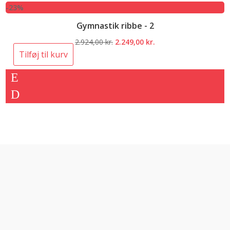
-23%
Gymnastik ribbe - 2
Den
Den
2.924,00
kr.
2.249,00
kr.
oprindelige
aktuelle
Tilføj til kurv
pris
pris
var:
er:
2.924,00 kr..
2.249,00 kr..