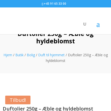
+45 91 65 33 00
Duftolier 250g – Æble og
hyldeblomst
Hjem
/
Butik
/
Bolig
/
Duft til hjemmet
/ Duftolier 250g – Æble og
hyldeblomst
Tilbud!
Duftolier 250g – Æble og hyldeblomst