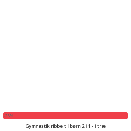
-23%
Gymnastik ribbe til børn 2 i 1 - i træ