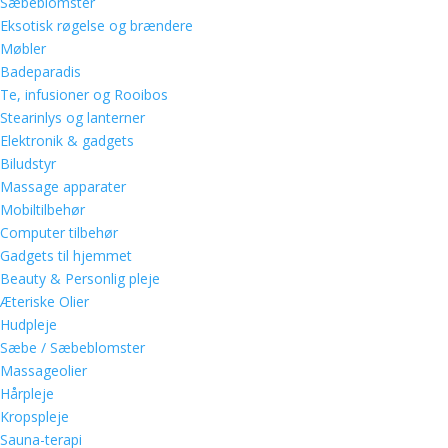
Sæbeblomster
Eksotisk røgelse og brændere
Møbler
Badeparadis
Te, infusioner og Rooibos
Stearinlys og lanterner
Elektronik & gadgets
Biludstyr
Massage apparater
Mobiltilbehør
Computer tilbehør
Gadgets til hjemmet
Beauty & Personlig pleje
Æteriske Olier
Hudpleje
Sæbe / Sæbeblomster
Massageolier
Hårpleje
Kropspleje
Sauna-terapi