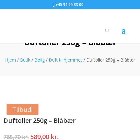
+45 91 65 33 00
Duftolier 250g – Blåbær
Hjem
/
Butik
/
Bolig
/
Duft til hjemmet
/ Duftolier 250g – Blåbær
Tilbud!
Duftolier 250g – Blåbær
Den
Den
589,00
kr.
765,70
kr.