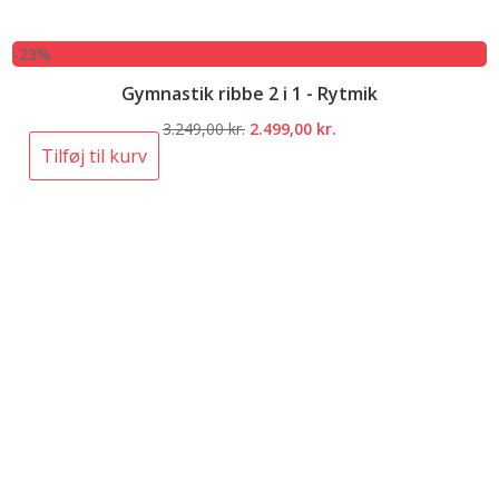
-23%
Gymnastik ribbe 2 i 1 - Rytmik
Den
Den
3.249,00
kr.
2.499,00
kr.
oprindelige
aktuelle
Tilføj til kurv
pris
pris
var:
er:
3.249,00 kr..
2.499,00 kr..