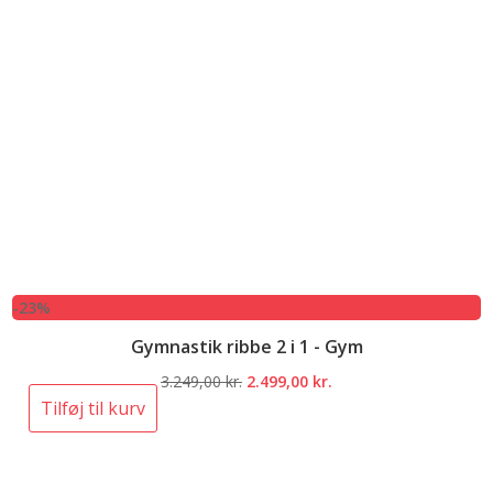
-23%
Gymnastik ribbe 2 i 1 - Gym
Den
Den
3.249,00
kr.
2.499,00
kr.
oprindelige
aktuelle
Tilføj til kurv
pris
pris
var:
er:
3.249,00 kr..
2.499,00 kr..