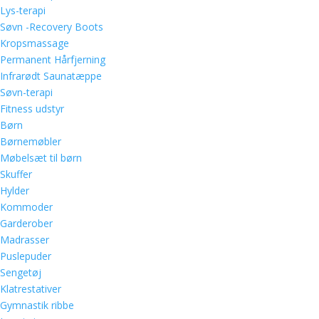
Lys-terapi
Søvn -Recovery Boots
Kropsmassage
Permanent Hårfjerning
Infrarødt Saunatæppe
Søvn-terapi
Fitness udstyr
Børn
Børnemøbler
Møbelsæt til børn
Skuffer
Hylder
Kommoder
Garderober
Madrasser
Puslepuder
Sengetøj
Klatrestativer
Gymnastik ribbe