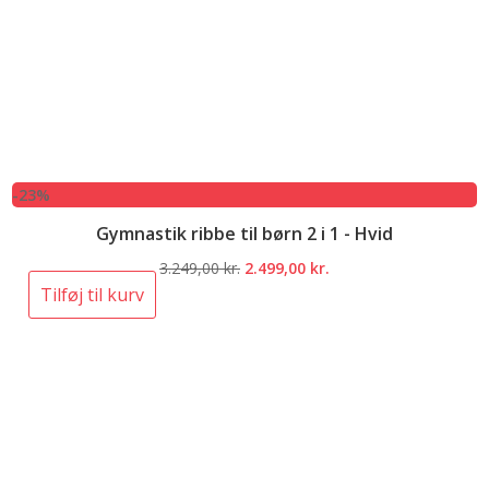
-23%
Gymnastik ribbe til børn 2 i 1 - Hvid
Den
Den
3.249,00
kr.
2.499,00
kr.
oprindelige
aktuelle
Tilføj til kurv
pris
pris
var:
er:
3.249,00 kr..
2.499,00 kr..