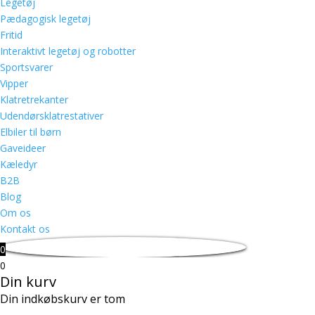
Legetøj
Pædagogisk legetøj
Fritid
Interaktivt legetøj og robotter
Sportsvarer
Vipper
Klatretrekanter
Udendørsklatrestativer
Elbiler til børn
Gaveideer
Kæledyr
B2B
Blog
Om os
Kontakt os
0
0
Din kurv
Din indkøbskurv er tom