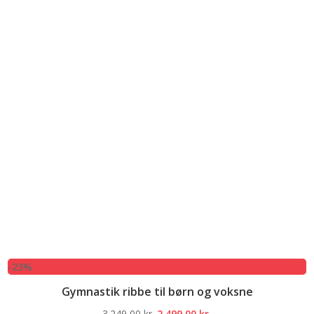
-23%
Gymnastik ribbe til børn og voksne
Den
Den
3.249,00
kr.
2.499,00
kr.