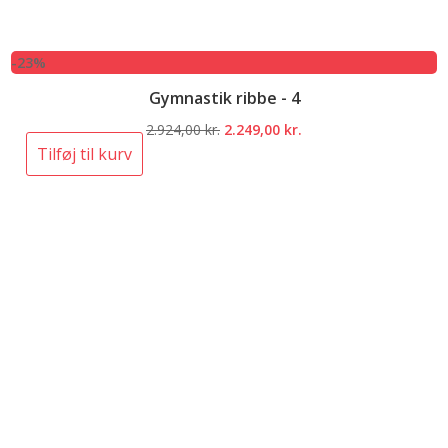
-23%
Gymnastik ribbe - 4
Den
Den
2.924,00
kr.
2.249,00
kr.
oprindelige
aktuelle
Tilføj til kurv
pris
pris
var:
er:
2.924,00 kr..
2.249,00 kr..