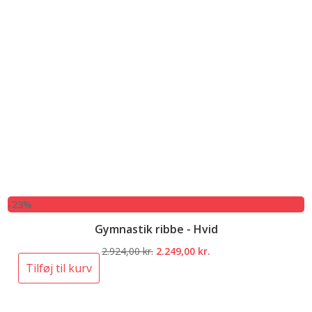
-23%
Gymnastik ribbe - Hvid
Den
Den
2.924,00
kr.
2.249,00
kr.
oprindelige
aktuelle
Tilføj til kurv
pris
pris
var:
er: