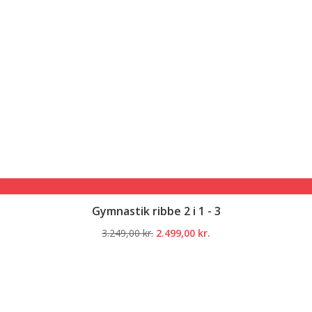
Gymnastik ribbe 2 i 1 - 3
Den
Den
3.249,00
kr.
2.499,00
kr.
oprindelige
aktuelle
pris
pris
var:
er:
3.249,00 kr..
2.499,00 kr..