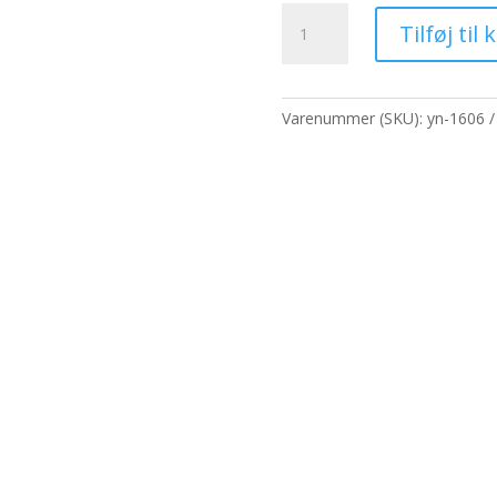
pris
Duftolier
var:
Tilføj til 
250g
1.595,10 kr
-
Honning
og
Varenummer (SKU):
yn-1606
havre
antal