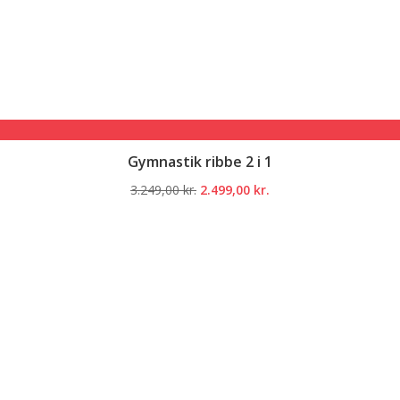
Gymnastik ribbe 2 i 1
Den
Den
3.249,00
kr.
2.499,00
kr.
oprindelige
aktuelle
pris
pris
var:
er:
3.249,00 kr..
2.499,00 kr..