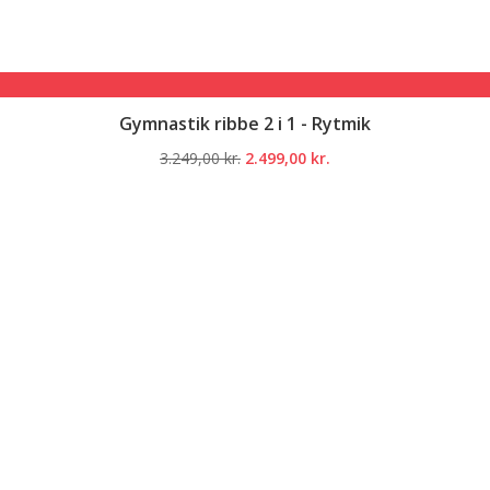
Gymnastik ribbe 2 i 1 - Rytmik
Den
Den
3.249,00
kr.
2.499,00
kr.
oprindelige
aktuelle
pris
pris
var:
er:
3.249,00 kr..
2.499,00 kr..