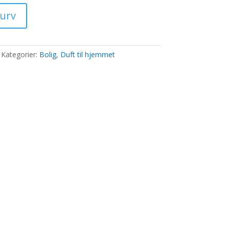
pris
er:
kurv
..
1.227,00 kr..
Kategorier:
Bolig
,
Duft til hjemmet