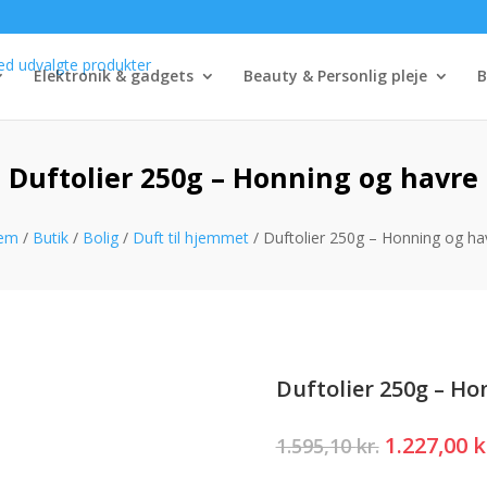
Elektronik & gadgets
Beauty & Personlig pleje
B
Duftolier 250g – Honning og havre
em
/
Butik
/
Bolig
/
Duft til hjemmet
/ Duftolier 250g – Honning og ha
Duftolier 250g – Ho
Den
1.227,00
k
1.595,10
kr.
oprindeli