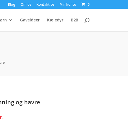
Blog
Om os
Kontakt os
Min konto
0
ørn
Gaveideer
Kæledyr
B2B
vre
nning og havre
Den
r.
ge
aktuelle