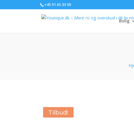
+45 91 65 33 00
Bolig
Hj
Tilbud!