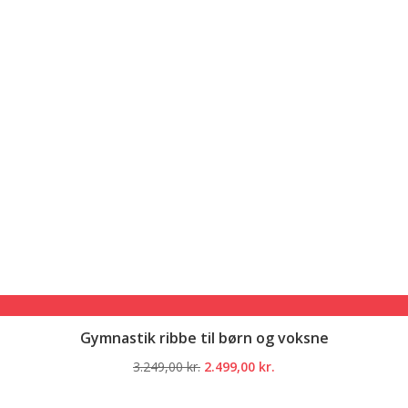
Gymnastik ribbe til børn og voksne
Den
Den
3.249,00
kr.
2.499,00
kr.
oprindelige
aktuelle
pris
pris