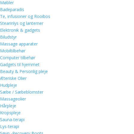
Møbler
Badeparadis
Te, infusioner og Rooibos
Stearinlys og lanterner
Elektronik & gadgets
Biludstyr
Massage apparater
Mobiltilbehør
Computer tilbehør
Gadgets til hjemmet
Beauty & Personlig pleje
Æteriske Olier
Hudpleje
Sæbe / Sæbeblomster
Massageolier
Hårpleje
Kropspleje
Sauna-terapi
Lys-terapi
Søvn -Recovery Boots