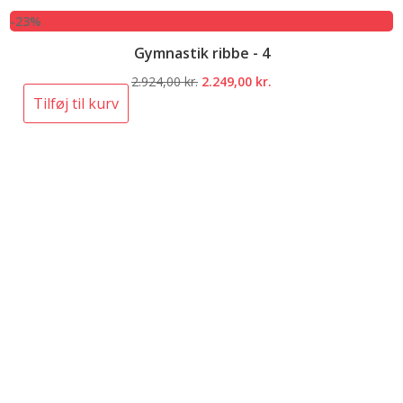
-23%
Gymnastik ribbe - 4
Den
Den
2.924,00
kr.
2.249,00
kr.
oprindelige
aktuelle
Tilføj til kurv
pris
pris
var:
er:
2.924,00 kr..
2.249,00 kr..