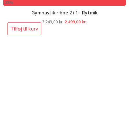
-23%
Gymnastik ribbe 2 i 1 - Rytmik
Den
Den
3.249,00
kr.
2.499,00
kr.
oprindelige
aktuelle
Tilføj til kurv
pris
pris
var:
er:
3.249,00 kr..
2.499,00 kr..