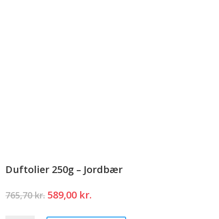
Duftolier 250g – Jordbær
Den
Den
589,00
kr.
765,70
kr.
oprindelige
aktuelle
pris
pris