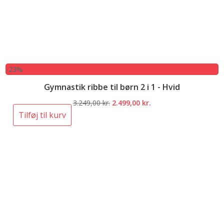
-23%
Gymnastik ribbe til børn 2 i 1 - Hvid
Den
Den
3.249,00
kr.
2.499,00
kr.
oprindelige
aktuelle
Tilføj til kurv
pris
pris
var:
er:
3.249,00 kr..
2.499,00 kr..