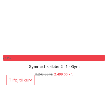
-23%
Gymnastik ribbe 2 i 1 - Gym
Den
Den
3.249,00
kr.
2.499,00
kr.
oprindelige
aktuelle
Tilføj til kurv
pris
pris
var:
er:
3.249,00 kr..
2.499,00 kr..