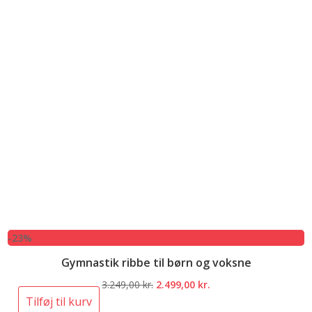
-23%
Gymnastik ribbe til børn og voksne
Den
Den
3.249,00
kr.
2.499,00
kr.
oprindelige
aktuelle
Tilføj til kurv