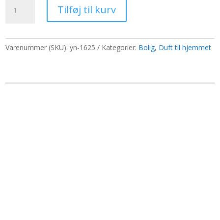
Duftolier
var:
er:
Tilføj til kurv
250g
765,70 kr..
589,00 kr..
-
Jordbær
antal
Varenummer (SKU):
yn-1625
Kategorier:
Bolig
,
Duft til hjemmet