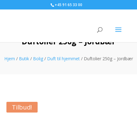
+45 91 65 33 00
Duftolier 250g – Jordbær
Hjem
/
Butik
/
Bolig
/
Duft til hjemmet
/ Duftolier 250g – Jordbær
Tilbud!