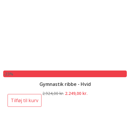
-23%
Gymnastik ribbe - Hvid
Den
Den
2.924,00
kr.
2.249,00
kr.
oprindelige
aktuelle
Tilføj til kurv
pris
pris
var:
er:
2.924,00 kr..
2.249,00 kr..