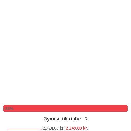
-23%
Gymnastik ribbe - 2
Den
Den
2.924,00
kr.
2.249,00
kr.