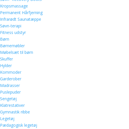
Kropsmassage
Permanent Hårfjerning
Infrarødt Saunatæppe
Søvn-terapi
Fitness udstyr
Børn
Børnemøbler
Møbelsæt til børn
Skuffer
Hylder
Kommoder
Garderober
Madrasser
Puslepuder
Sengetøj
Klatrestativer
Gymnastik ribbe
Legetøj
Pædagogisk legetøj