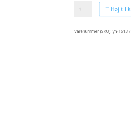
pris
Duftolier
var:
Tilføj til 
250g
1.149,20 kr
-
Myrra
antal
Varenummer (SKU):
yn-1613