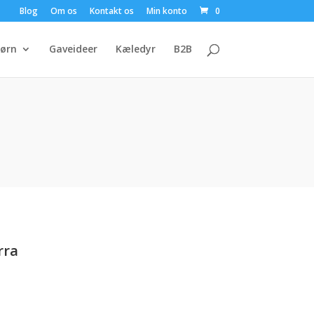
Blog
Om os
Kontakt os
Min konto
0
ørn
Gaveideer
Kæledyr
B2B
rra
Den
ge
aktuelle