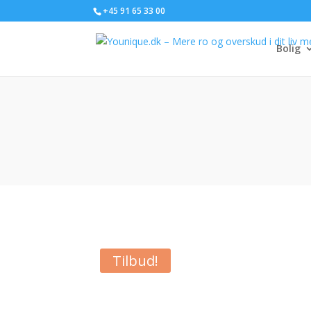
+45 91 65 33 00
Bolig
Tilbud!