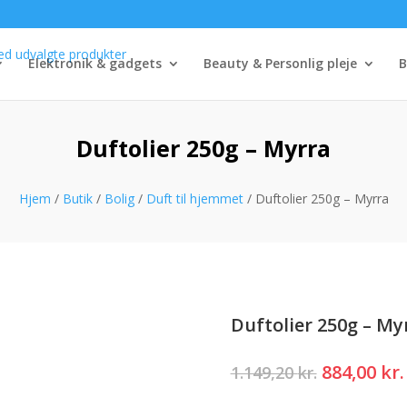
Elektronik & gadgets
Beauty & Personlig pleje
B
Duftolier 250g – Myrra
Hjem
/
Butik
/
Bolig
/
Duft til hjemmet
/ Duftolier 250g – Myrra
Duftolier 250g – My
Den
884,00
kr.
1.149,20
kr.
oprindeli