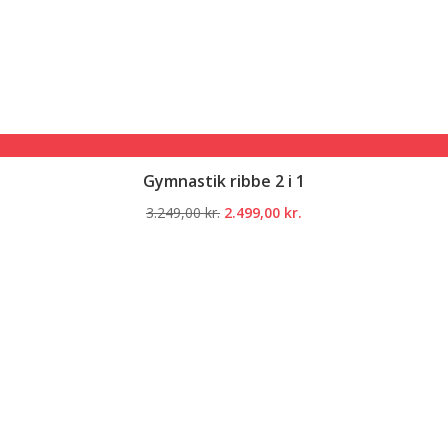
Gymnastik ribbe 2 i 1
Den
Den
3.249,00
kr.
2.499,00
kr.
oprindelige
aktuelle
pris
pris
var:
er:
3.249,00 kr..
2.499,00 kr..