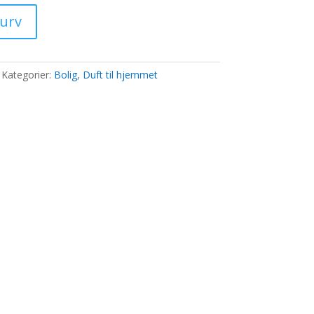
pris
er:
kurv
..
884,00 kr..
Kategorier:
Bolig
,
Duft til hjemmet