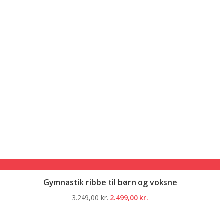
Gymnastik ribbe til børn og voksne
Den
Den
3.249,00
kr.
2.499,00
kr.
oprindelige
aktuelle
pris
pris