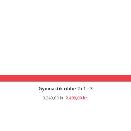
Gymnastik ribbe 2 i 1 - 3
Den
Den
3.249,00
kr.
2.499,00
kr.
oprindelige
aktuelle
pris
pris
var:
er:
3.249,00 kr..
2.499,00 kr..