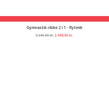
Gymnastik ribbe 2 i 1 - Rytmik
Den
Den
3.249,00
kr.
2.499,00
kr.
oprindelige
aktuelle
pris
pris
var:
er:
3.249,00 kr..
2.499,00 kr..