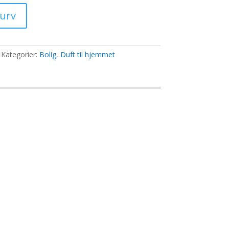
ris
:
kurv
6,00 kr..
Kategorier:
Bolig
,
Duft til hjemmet