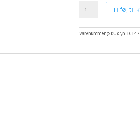
pris
p
Duftolier
var:
er
Tilføj til 
250g
956,80 kr..
73
-
Nag
Champa
Varenummer (SKU):
yn-1614
antal