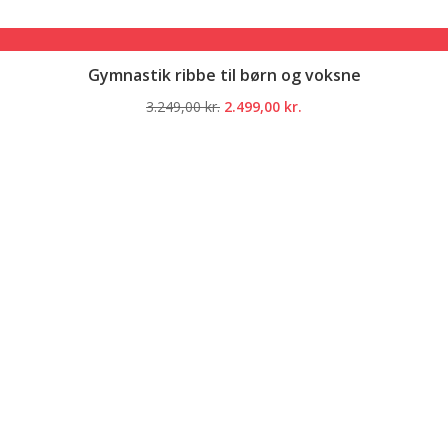
Gymnastik ribbe til børn og voksne
Den
Den
3.249,00
kr.
2.499,00
kr.
oprindelige
aktuelle
pris
pris
var:
er:
3.249,00 kr..
2.499,00 kr..