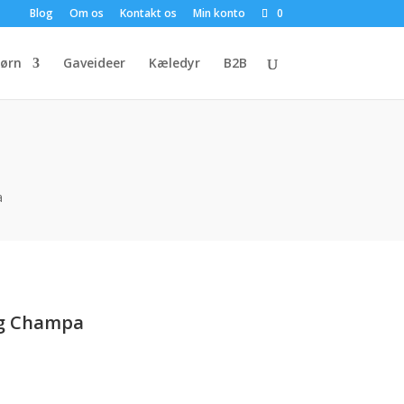
Blog
Om os
Kontakt os
Min konto
0
ørn
Gaveideer
Kæledyr
B2B
a
ag Champa
en
e
ktuelle