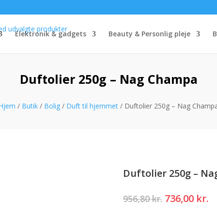
Elektronik & gadgets
Beauty & Personlig pleje
B
Duftolier 250g – Nag Champa
Hjem
/
Butik
/
Bolig
/
Duft til hjemmet
/ Duftolier 250g – Nag Champ
Duftolier 250g – N
Den
D
736,00
kr.
956,80
kr.
oprindelig
a