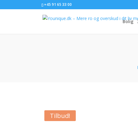
+45 91 65 33 00
Bolig
Tilbud!