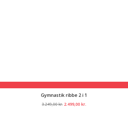
Gymnastik ribbe 2 i 1
Den
Den
3.249,00
kr.
2.499,00
kr.
oprindelige
aktuelle
pris
pris
var:
er: