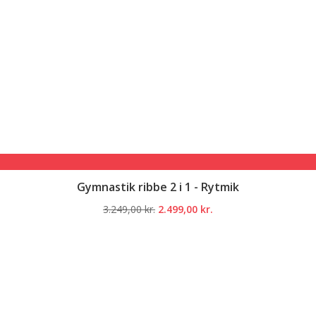
Gymnastik ribbe 2 i 1 - Rytmik
Den
Den
3.249,00
kr.
2.499,00
kr.
oprindelige
aktuelle
pris
pris
var:
er:
3.249,00 kr..
2.499,00 kr..