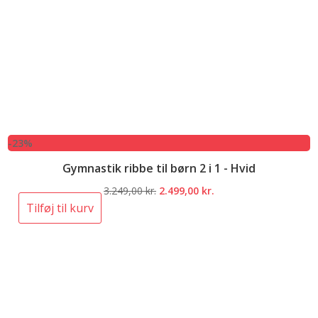
-23%
Gymnastik ribbe til børn 2 i 1 - Hvid
Den
Den
3.249,00
kr.
2.499,00
kr.
oprindelige
aktuelle
Tilføj til kurv
pris
pris
var:
er:
3.249,00 kr..
2.499,00 kr..