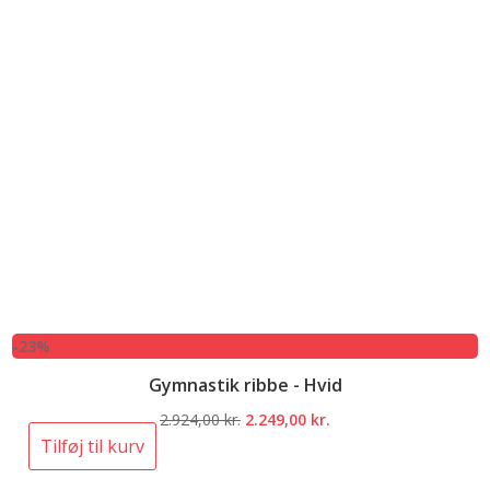
-23%
Gymnastik ribbe - Hvid
Den
Den
2.924,00
kr.
2.249,00
kr.
oprindelige
aktuelle
Tilføj til kurv
pris
pris