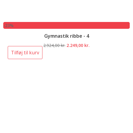
-23%
Gymnastik ribbe - 4
Den
Den
2.924,00
kr.
2.249,00
kr.
oprindelige
aktuelle
Tilføj til kurv
pris
pris
var:
er:
2.924,00 kr..
2.249,00 kr..