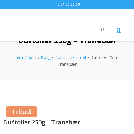
+45 91 65 33 00
Duftolier 250g – Tranebær
Hjem
/
Butik
/
Bolig
/
Duft til hjemmet
/ Duftolier 250g –
Tranebær
Tilbud!
Duftolier 250g – Tranebær