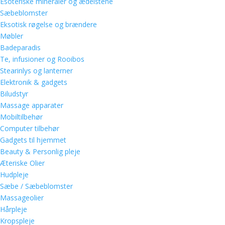
Esoteriske mineraler og ædelstene
Sæbeblomster
Eksotisk røgelse og brændere
Møbler
Badeparadis
Te, infusioner og Rooibos
Stearinlys og lanterner
Elektronik & gadgets
Biludstyr
Massage apparater
Mobiltilbehør
Computer tilbehør
Gadgets til hjemmet
Beauty & Personlig pleje
Æteriske Olier
Hudpleje
Sæbe / Sæbeblomster
Massageolier
Hårpleje
Kropspleje