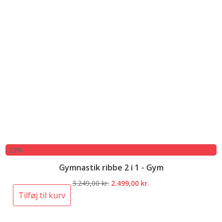
-23%
Gymnastik ribbe 2 i 1 - Gym
Den
Den
3.249,00
kr.
2.499,00
kr.
oprindelige
aktuelle
Tilføj til kurv
pris
pris
var:
er: