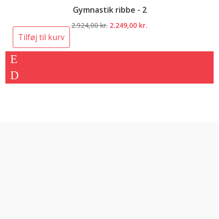
Gymnastik ribbe - 2
Den
Den
2.924,00
kr.
2.249,00
kr.
oprindelige
aktuelle
Tilføj til kurv
pris
pris
var:
er:
2.924,00 kr..
2.249,00 kr..