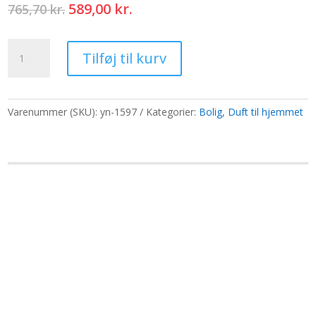
Den
Den
589,00
kr.
765,70
kr.
oprindelige
aktuelle
pris
pris
Duftolier
var:
er:
Tilføj til kurv
250g
765,70 kr..
589,00 kr..
-
Tranebær
antal
Varenummer (SKU):
yn-1597
Kategorier:
Bolig
,
Duft til hjemmet