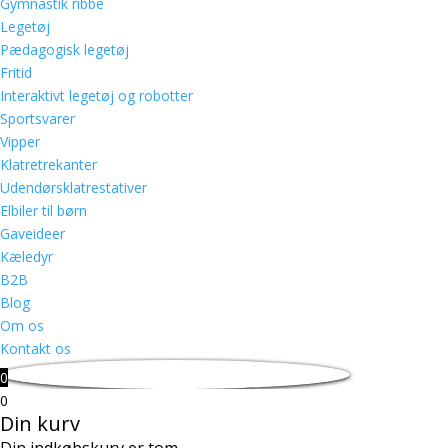
Gymnastik ribbe
Legetøj
Pædagogisk legetøj
Fritid
Interaktivt legetøj og robotter
Sportsvarer
Vipper
Klatretrekanter
Udendørsklatrestativer
Elbiler til børn
Gaveideer
Kæledyr
B2B
Blog
Om os
Kontakt os
0
0
Din kurv
Din indkøbskurv er tom