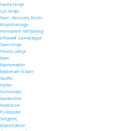
Sauna-terapi
Lys-terapi
Søvn -Recovery Boots
Kropsmassage
Permanent Hårfjerning
Infrarødt Saunatæppe
Søvn-terapi
Fitness udstyr
Børn
Børnemøbler
Møbelsæt til børn
Skuffer
Hylder
Kommoder
Garderober
Madrasser
Puslepuder
Sengetøj
Klatrestativer