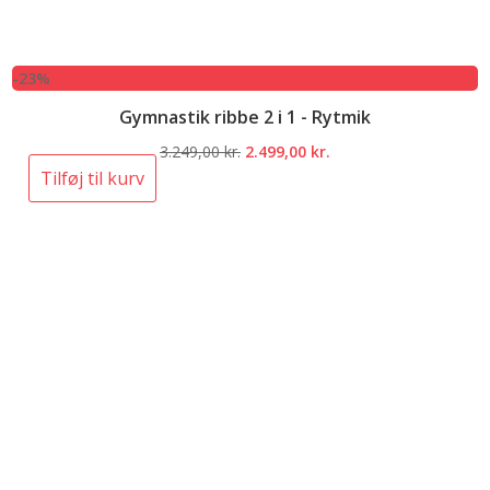
-23%
Gymnastik ribbe 2 i 1 - Rytmik
Den
Den
3.249,00
kr.
2.499,00
kr.
oprindelige
aktuelle
Tilføj til kurv
pris
pris
var:
er:
3.249,00 kr..
2.499,00 kr..