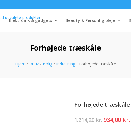
Elektronik & gadgets
Beauty & Personlig pleje
B
Forhøjede træskåle
Hjem
/
Butik
/
Bolig
/
Indretning
/ Forhøjede træskåle
Forhøjede træskåle
Den
934,00
kr.
1.214,20
kr.
oprindeli