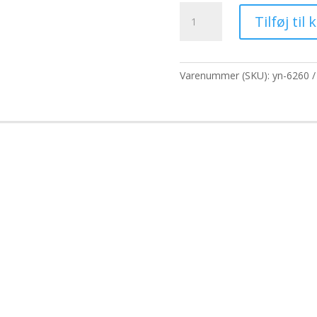
pris
Forhøjede
var:
Tilføj til 
træskåle
1.214,20 kr
antal
Varenummer (SKU):
yn-6260