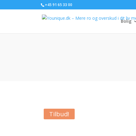
+45 91 65 33 00
Bolig
Tilbud!