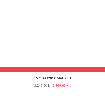
Gymnastik ribbe 2 i 1
Den
Den
3.249,00
kr.
2.499,00
kr.
oprindelige
aktuelle
pris
pris
var:
er: