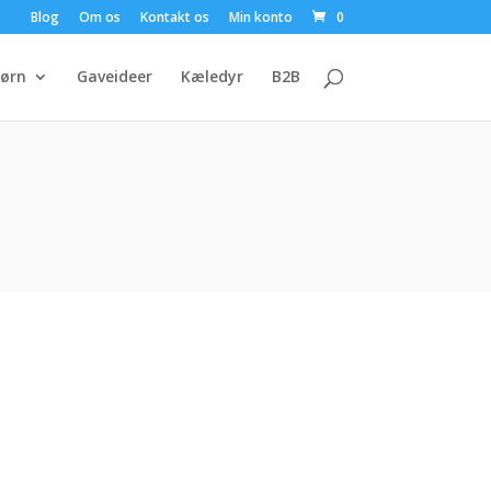
Blog
Om os
Kontakt os
Min konto
0
ørn
Gaveideer
Kæledyr
B2B
Den
ge
aktuelle