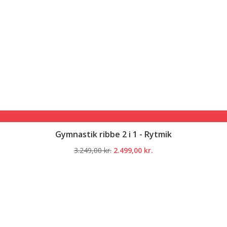
Gymnastik ribbe 2 i 1 - Rytmik
Den
Den
3.249,00
kr.
2.499,00
kr.
oprindelige
aktuelle
pris
pris
var:
er:
3.249,00 kr..
2.499,00 kr..