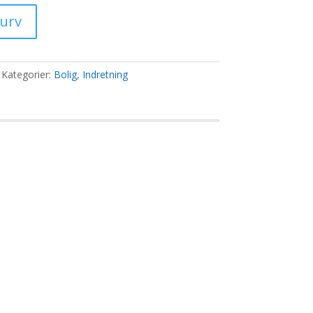
pris
er:
kurv
..
934,00 kr..
Kategorier:
Bolig
,
Indretning