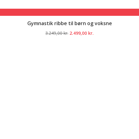
Gymnastik ribbe til børn og voksne
Den
Den
3.249,00
kr.
2.499,00
kr.
oprindelige
aktuelle
pris
pris
var:
er:
3.249,00 kr..
2.499,00 kr..