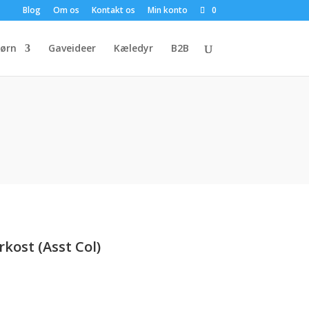
Blog
Om os
Kontakt os
Min konto
0
ørn
Gaveideer
Kæledyr
B2B
ost (Asst Col)
uelle