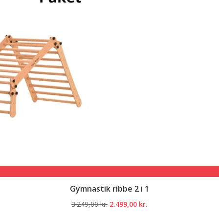
Gymnastik ribbe 2 i 1
Den
Den
3.249,00
kr.
2.499,00
kr.
oprindelige
aktuelle