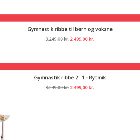
pris
pris
var:
er:
3.249,00 kr..
2.499,00 kr..
Gymnastik ribbe til børn og voksne
Den
Den
3.249,00
kr.
2.499,00
kr.
oprindelige
aktuelle
pris
pris
var:
er:
3.249,00 kr..
2.499,00 kr..
Gymnastik ribbe 2 i 1 - Rytmik
Den
Den
3.249,00
kr.
2.499,00
kr.
oprindelige
aktuelle
pris
pris
var:
er:
3.249,00 kr..
2.499,00 kr..