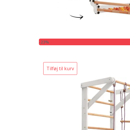
-23%
Tilføj til kurv