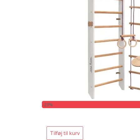
-23%
Tilføj til kurv