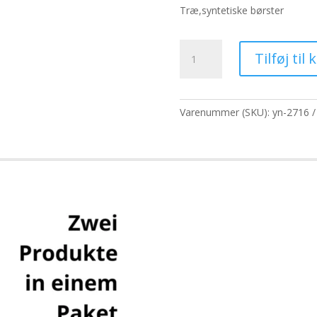
pris
pris
Træ,syntetiske børster
var:
er:
68,90 kr..
53,0
Gammeldags
Tilføj til 
barberkost
(Asst
Col)
antal
Varenummer (SKU):
yn-2716