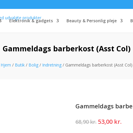
Elektronik & gadgets
Beauty & Personlig pleje
B
Gammeldags barberkost (Asst Col)
Hjem
/
Butik
/
Bolig
/
Indretning
/ Gammeldags barberkost (Asst Col)
Gammeldags barberk
Den
Den
53,00
kr.
68,90
kr.
oprindelige
akt