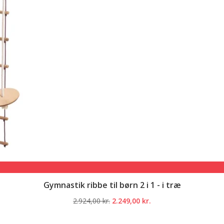
Gymnastik ribbe til børn 2 i 1 - i træ
Den
Den
2.924,00
kr.
2.249,00
kr.
oprindelige
aktuelle
pris
pris