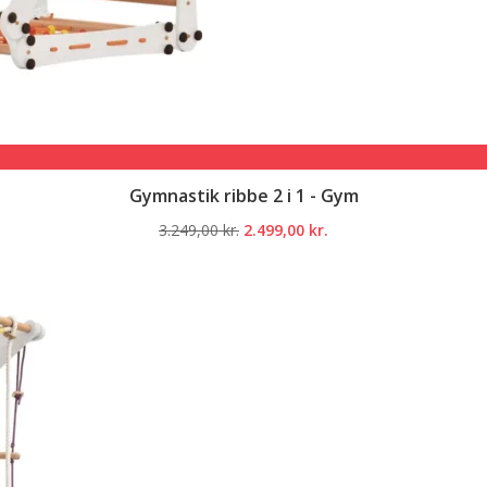
Gymnastik ribbe 2 i 1 - Gym
Den
Den
3.249,00
kr.
2.499,00
kr.
oprindelige
aktuelle
pris
pris
var:
er:
3.249,00 kr..
2.499,00 kr..