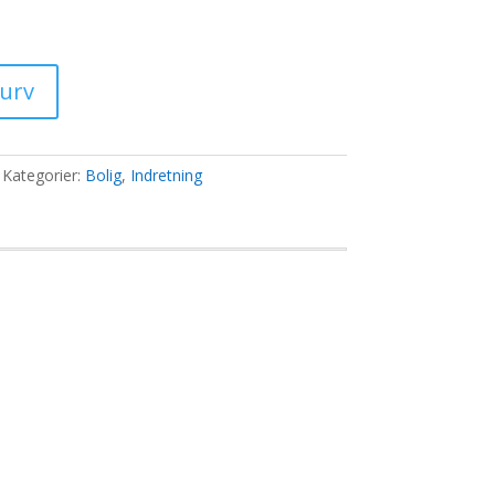
0 kr..
kurv
Kategorier:
Bolig
,
Indretning