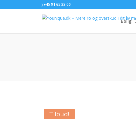
+45 91 65 33 00
Bolig
Tilbud!