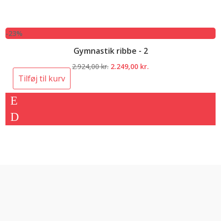
-23%
Gymnastik ribbe - 2
Den
Den
2.924,00
kr.
2.249,00
kr.
oprindelige
aktuelle
Tilføj til kurv
pris
pris
var:
er:
2.924,00 kr..
2.249,00 kr..