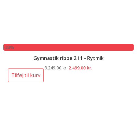
-23%
Gymnastik ribbe 2 i 1 - Rytmik
Den
Den
3.249,00
kr.
2.499,00
kr.
oprindelige
aktuelle
Tilføj til kurv
pris
pris
var:
er:
3.249,00 kr..
2.499,00 kr..