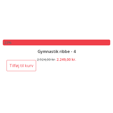
-23%
Gymnastik ribbe - 4
Den
Den
2.924,00
kr.
2.249,00
kr.
oprindelige
aktuelle
Tilføj til kurv
pris
pris
var:
er:
2.924,00 kr..
2.249,00 kr..