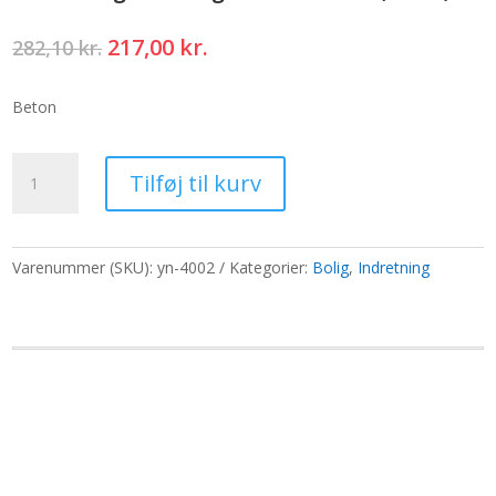
Den
Den
217,00
kr.
282,10
kr.
oprindelige
aktuelle
pris
pris
Beton
var:
er:
282,10 kr..
217,00 kr..
Ganesh
Tilføj til kurv
og
håndrøgelsesbrænder
(antik)
antal
Varenummer (SKU):
yn-4002
Kategorier:
Bolig
,
Indretning