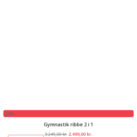
-23%
Gymnastik ribbe 2 i 1
Den
Den
3.249,00
kr.
2.499,00
kr.