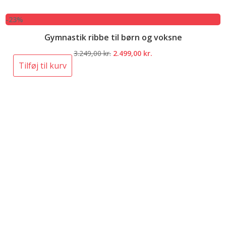
-23%
Gymnastik ribbe til børn og voksne
Den
Den
3.249,00
kr.
2.499,00
kr.
oprindelige
aktuelle
Tilføj til kurv
pris
pris
var:
er:
3.249,00 kr..
2.499,00 kr..