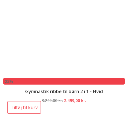
-23%
Gymnastik ribbe til børn 2 i 1 - Hvid
Den
Den
3.249,00
kr.
2.499,00
kr.
oprindelige
aktuelle
Tilføj til kurv
pris
pris
var:
er:
3.249,00 kr..
2.499,00 kr..