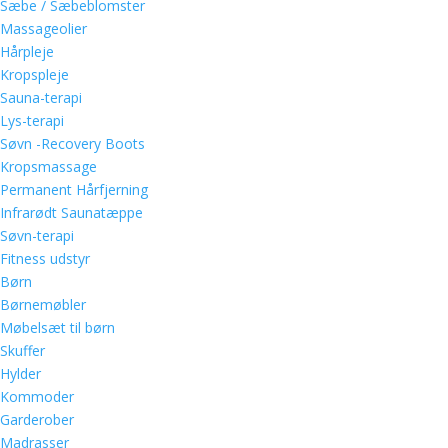
Sæbe / Sæbeblomster
Massageolier
Hårpleje
Kropspleje
Sauna-terapi
Lys-terapi
Søvn -Recovery Boots
Kropsmassage
Permanent Hårfjerning
Infrarødt Saunatæppe
Søvn-terapi
Fitness udstyr
Børn
Børnemøbler
Møbelsæt til børn
Skuffer
Hylder
Kommoder
Garderober
Madrasser