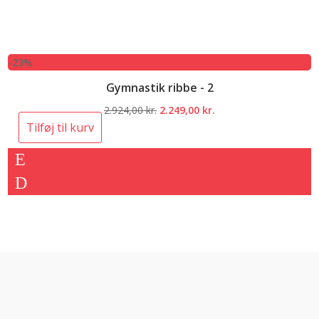
-23%
Gymnastik ribbe - 2
Den
Den
2.924,00
kr.
2.249,00
kr.
oprindelige
aktuelle
Tilføj til kurv
pris
pris
var:
er:
2.924,00 kr..
2.249,00 kr..