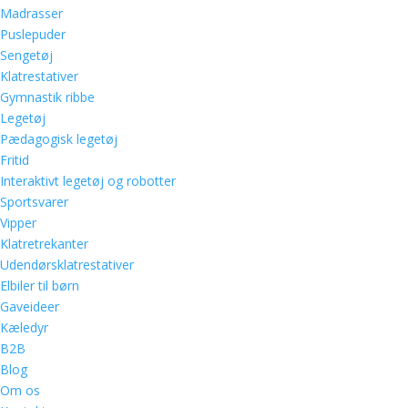
Madrasser
Puslepuder
Sengetøj
Klatrestativer
Gymnastik ribbe
Legetøj
Pædagogisk legetøj
Fritid
Interaktivt legetøj og robotter
Sportsvarer
Vipper
Klatretrekanter
Udendørsklatrestativer
Elbiler til børn
Gaveideer
Kæledyr
B2B
Blog
Om os