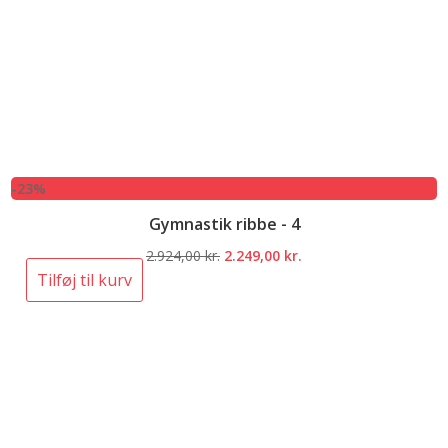
-23%
Gymnastik ribbe - 4
Den
Den
2.924,00
kr.
2.249,00
kr.
oprindelige
aktuelle
Tilføj til kurv
pris
pris
var:
er:
2.924,00 kr..
2.249,00 kr..