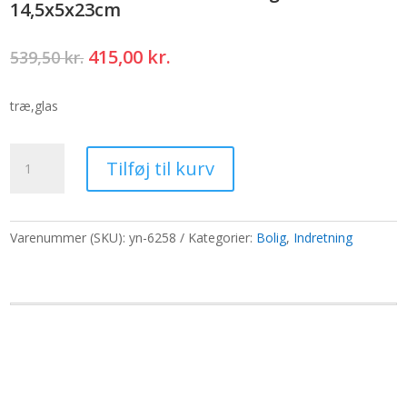
14,5x5x23cm
Den
Den
415,00
kr.
539,50
kr.
oprindelige
aktuelle
pris
pris
træ,glas
var:
er:
539,50 kr..
415,00 kr..
Glasvase
Tilføj til kurv
/
Terario
i
Dark
Varenummer (SKU):
yn-6258
Kategorier:
Bolig
,
Indretning
Tung
Wood
-
14,5x5x23cm
antal