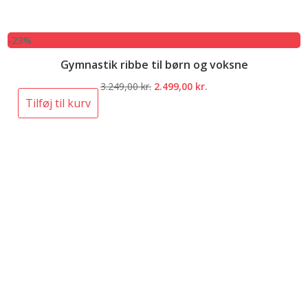
-23%
Gymnastik ribbe til børn og voksne
Den
Den
3.249,00
kr.
2.499,00
kr.
oprindelige
aktuelle
Tilføj til kurv
pris
pris
var:
er:
3.249,00 kr..
2.499,00 kr..