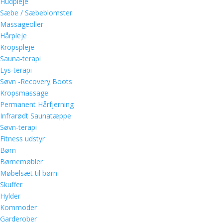
Hudpleje
Sæbe / Sæbeblomster
Massageolier
Hårpleje
Kropspleje
Sauna-terapi
Lys-terapi
Søvn -Recovery Boots
Kropsmassage
Permanent Hårfjerning
Infrarødt Saunatæppe
Søvn-terapi
Fitness udstyr
Børn
Børnemøbler
Møbelsæt til børn
Skuffer
Hylder
Kommoder
Garderober