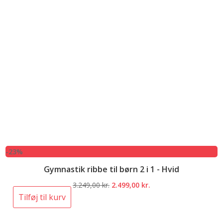
-23%
Gymnastik ribbe til børn 2 i 1 - Hvid
Den
Den
3.249,00
kr.
2.499,00
kr.
oprindelige
aktuelle
Tilføj til kurv
pris
pris
var:
er: