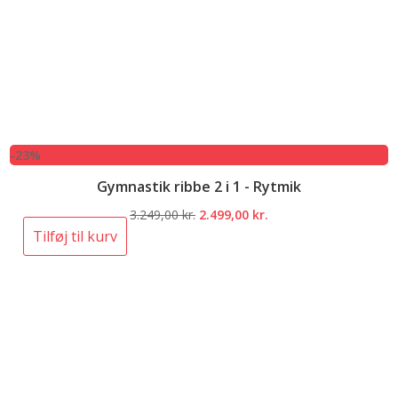
-23%
Gymnastik ribbe 2 i 1 - Rytmik
Den
Den
3.249,00
kr.
2.499,00
kr.
oprindelige
aktuelle
Tilføj til kurv
pris
pris
var:
er:
3.249,00 kr..
2.499,00 kr..