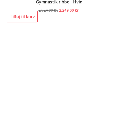
Gymnastik ribbe - Hvid
Den
Den
2.924,00
kr.
2.249,00
kr.
oprindelige
aktuelle
Tilføj til kurv
pris
pris
var:
er:
2.924,00 kr..
2.249,00 kr..