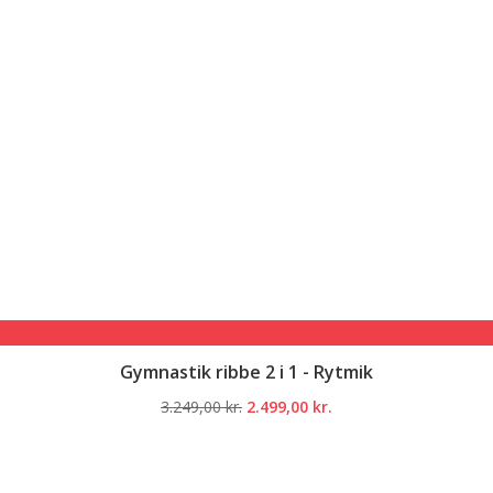
Gymnastik ribbe 2 i 1 - Rytmik
Den
Den
3.249,00
kr.
2.499,00
kr.
oprindelige
aktuelle
pris
pris
var:
er: