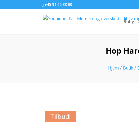
+45 91 65 33 00
Bolig
Hop Hare
Hjem
/
Butik
/
Tilbud!