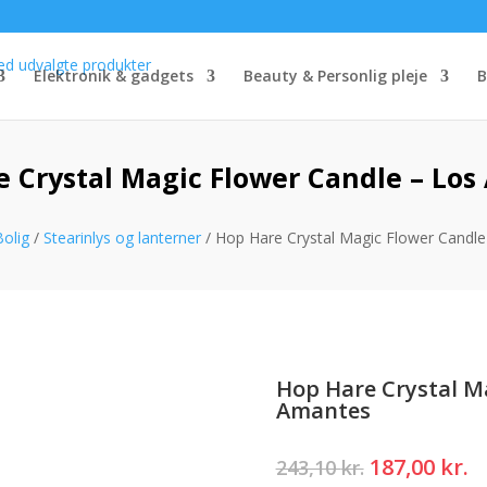
Elektronik & gadgets
Beauty & Personlig pleje
B
 Crystal Magic Flower Candle – Lo
Bolig
/
Stearinlys og lanterner
/ Hop Hare Crystal Magic Flower Candl
Hop Hare Crystal Ma
Amantes
Den
D
187,00
kr.
243,10
kr.