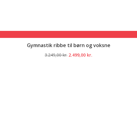
Gymnastik ribbe til børn og voksne
Den
Den
3.249,00
kr.
2.499,00
kr.
oprindelige
aktuelle
pris
pris
var:
er:
3.249,00 kr..
2.499,00 kr..