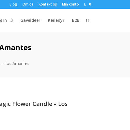
Blog
Om os
Kontakt os
Min konto
0
ørn
Gaveideer
Kæledyr
B2B
s Amantes
e – Los Amantes
gic Flower Candle – Los
en