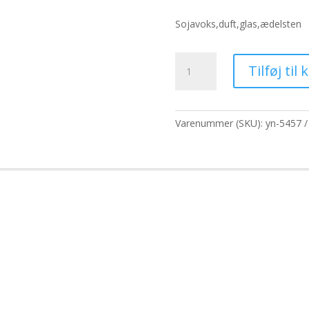
oprindelig
a
pris
p
Sojavoks,duft,glas,ædelsten
var:
er
243,10 kr..
18
Hop
Tilføj til 
Hare
Crystal
Magic
Flower
Varenummer (SKU):
yn-5457
Candle
-
Los
Amantes
antal