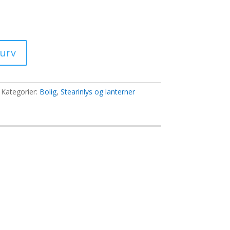
e
ktuelle
ris
:
7,00 kr..
kurv
Kategorier:
Bolig
,
Stearinlys og lanterner