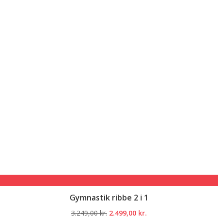
Gymnastik ribbe 2 i 1
Den
Den
3.249,00
kr.
2.499,00
kr.