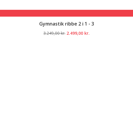
Gymnastik ribbe 2 i 1 - 3
Den
Den
3.249,00
kr.
2.499,00
kr.
oprindelige
aktuelle
pris
pris
var:
er:
3.249,00 kr..
2.499,00 kr..