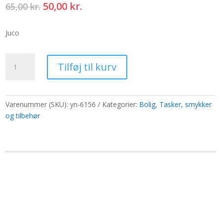
Den
Den
50,00
kr.
65,00
kr.
oprindelige
aktuelle
pris
pris
Juco
var:
er:
65,00 kr..
50,00 kr..
Hop
Tilføj til kurv
Hare
Toilettaske
-
I'm
Varenummer (SKU):
yn-6156
Kategorier:
Bolig
,
Tasker, smykker
Special
og tilbehør
antal