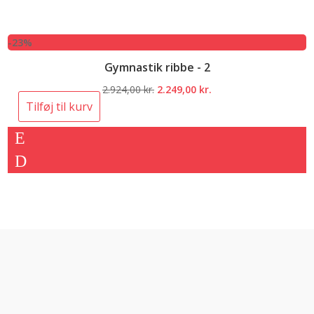
-23%
Gymnastik ribbe - 2
Den
Den
2.924,00
kr.
2.249,00
kr.
oprindelige
aktuelle
Tilføj til kurv
pris
pris
var:
er:
2.924,00 kr..
2.249,00 kr..