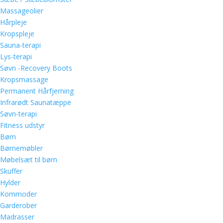
Massageolier
Hårpleje
Kropspleje
Sauna-terapi
Lys-terapi
Søvn -Recovery Boots
Kropsmassage
Permanent Hårfjerning
Infrarødt Saunatæppe
Søvn-terapi
Fitness udstyr
Børn
Børnemøbler
Møbelsæt til børn
Skuffer
Hylder
Kommoder
Garderober
Madrasser