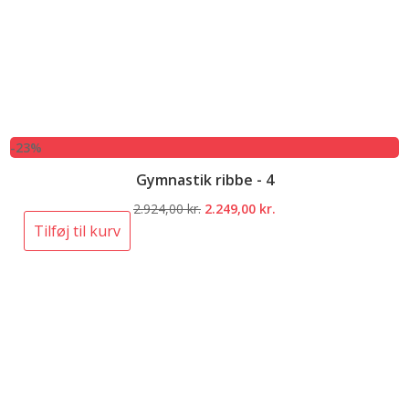
-23%
Gymnastik ribbe - 4
Den
Den
2.924,00
kr.
2.249,00
kr.
oprindelige
aktuelle
Tilføj til kurv
pris
pris
var:
er:
2.924,00 kr..
2.249,00 kr..