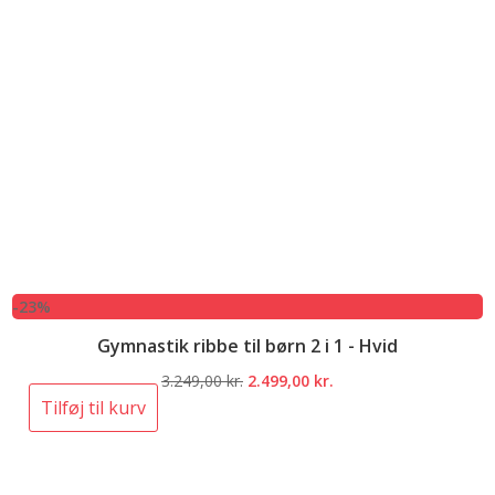
-23%
Gymnastik ribbe til børn 2 i 1 - Hvid
Den
Den
3.249,00
kr.
2.499,00
kr.
oprindelige
aktuelle
Tilføj til kurv
pris
pris
var:
er:
3.249,00 kr..
2.499,00 kr..