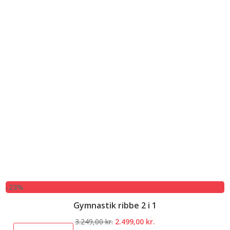
-23%
Gymnastik ribbe 2 i 1
Den
Den
3.249,00
kr.
2.499,00
kr.