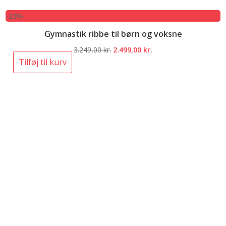
-23%
Gymnastik ribbe til børn og voksne
Den
Den
3.249,00
kr.
2.499,00
kr.
oprindelige
aktuelle
Tilføj til kurv
pris
pris
var:
er:
3.249,00 kr..
2.499,00 kr..