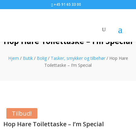
+45 91 65 33 00
Hop Hare Toilettaske – I’m Special
Hjem
/
Butik
/
Bolig
/
Tasker, smykker og tilbehør
/ Hop Hare
Toilettaske – I’m Special
Tilbud!
Hop Hare Toilettaske – I’m Special