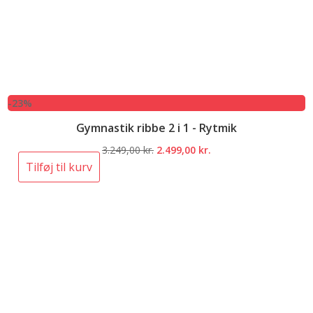
-23%
Gymnastik ribbe 2 i 1 - Rytmik
Den
Den
3.249,00
kr.
2.499,00
kr.
oprindelige
aktuelle
Tilføj til kurv
pris
pris
var:
er:
3.249,00 kr..
2.499,00 kr..